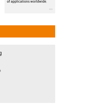
of applications worldwide.
igus-icon-3arrow
g
m