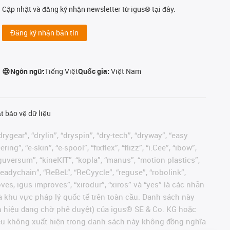
Cập nhật và đăng ký nhận newsletter từ igus® tại đây.
Đăng ký nhận bản tin
Ngôn ngữ:
Tiếng Việt
Quốc gia:
Việt Nam
t bảo vệ dữ liệu
rygear”, “drylin”, “dryspin”, “dry-tech”, “dryway”, “easy
”, “e-skin”, “e-spool”, “fixflex”, “flizz”, “i.Cee”, “ibow”,
 “iguversum”, “kineKIT”, “kopla”, “manus”, “motion plastics”,
readychain”, “ReBeL”, “ReCyycle”, “reguse”, “robolink”,
moves, igus improves”, “xirodur”, “xiros” và “yes” là các nhãn
 khu vực pháp lý quốc tế trên toàn cầu. Danh sách này
ãn hiệu đang chờ phê duyệt) của igus® SE & Co. KG hoặc
hiệu không xuất hiện trong danh sách này không đồng nghĩa