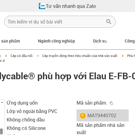
Tư vấn nhanh qua Zalo
n sản phẩm
Ngành công nghiệp
Dịch vụ
Công
igus-icon-arrow-right
igus-icon-arrow-right
igus-ic
p
Cáp có đầu nối
Cáp truyền động theo tiêu chuẩn của nhà sản xuất
Phù 
x d
dycable® phù hợp với Elau E-FB-
igus-icon-
Ứng dụng uốn
Mã sản phẩm.
Lớp vỏ ngoài bằng PVC
igus-icon-lieferzeit
MAT9440702
Không chống dầu
Mã sản phẩm nhà sản
Không có Silicone
xuất