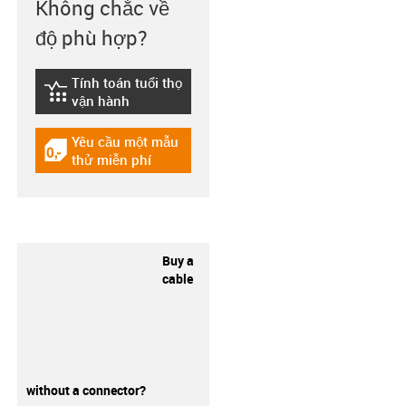
Không chắc về
độ phù hợp?
Tính toán tuổi thọ
igus-icon-lebensdauerrechner
vận hành
Yêu cầu một mẫu
igus-icon-gratismuster
thử miễn phí
Buy a
cable
without a connector?