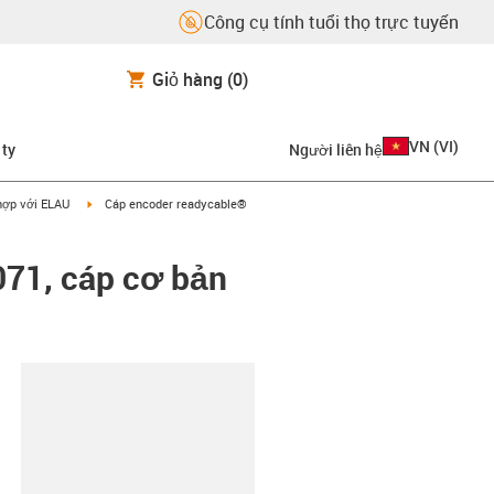
Công cụ tính tuổi thọ trực tuyến
Giỏ hàng
(0)
VN
(
VI
)
 ty
Người liên hệ
on-arrow-right
igus-icon-arrow-right
hợp với ELAU
Cáp encoder readycable®
071, cáp cơ bản
copy-clipboard