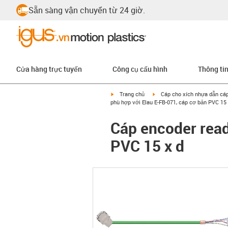
Sẵn sàng vận chuyển từ 24 giờ.
Cửa hàng trực tuyến
Công cụ cấu hình
Thông ti
igus-icon-arrow-right
igus-icon-arrow-right
Trang chủ
Cáp cho xích nhựa dẫn cá
phù hợp với Elau E-FB-071, cáp cơ bản PVC 15 
Cáp encoder rea
PVC 15 x d