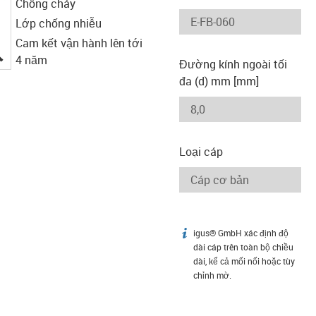
Chống cháy
Lớp chống nhiễu
Cam kết vận hành lên tới
igus-icon-lupe
4 năm
Đường kính ngoài tối
đa (d) mm [mm]
Loại cáp
igus® GmbH xác định độ
igus-icon-info
dài cáp trên toàn bộ chiều
dài, kể cả mối nối hoặc tùy
chỉnh mờ.