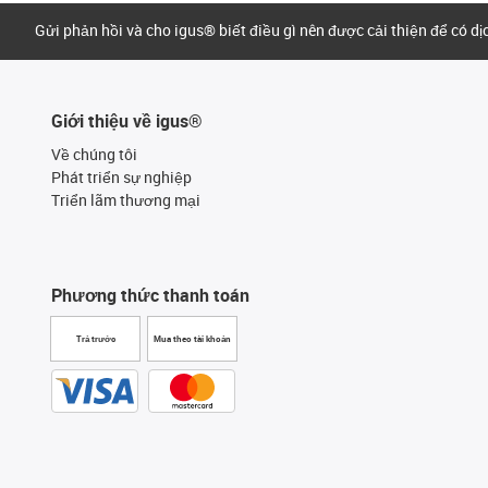
Gửi phản hồi và cho igus® biết điều gì nên được cải thiện để có d
Giới thiệu về igus®
Về chúng tôi
Phát triển sự nghiệp
Triển lãm thương mại
Phương thức thanh toán
Trả trước
Mua theo tài khoản