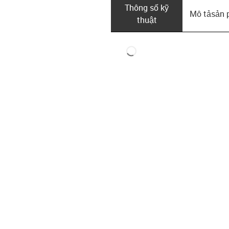
Thông số kỹ
Mô tả­sản
thuật