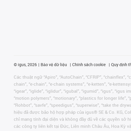
©
igus, 2026
Bảo vệ dữ liệu
Chính sách cookie
Quy định t
Các thuật ngữ “Apiro”, “AutoChain”, “CFRIP”, “chainflex”, “ch
chain”, “e-chain”, “e-chain systems”, “e-ketten”, “e-kettensys
“igear”, “iglide”, “iglidur”, “igubal”, “igumid”, “igus”, “ig
“motion polymers”, “motionary”, “plastics for longer life”, 
“Rohbot”, “savfe”, “speedigus”, “superwise”, “take the dryway
hiệu đã được bảo hộ hợp pháp của igus® SE & Co. KG, Col
chỉ mang tính đại diện và không đầy đủ về các quyền sở h
các công ty liên kết tại Đức, Liên minh Châu Âu, Hoa Kỳ 