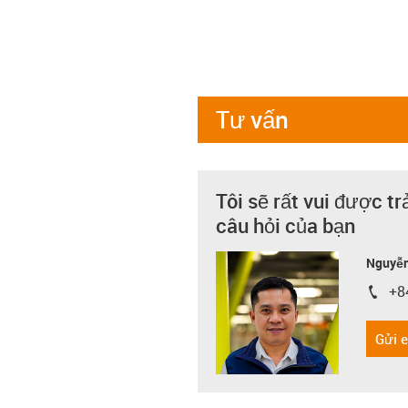
Tư vấn
Tôi sẽ rất vui được tr
câu hỏi của bạn
Nguyễn
+8
igus-i
Gửi 