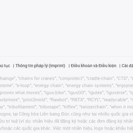
hủ tục
Thông tin pháp lý (Imprint)
Điều khoản và Điều kiện
Cài đặ
ainge”, “chains for cranes”, “conprotect”, “cradle-chain”, “CTD”, “d
teme”, “e-loop”, “energy chain”, “energy chain systems”, “enjoyneering
us improves what moves”, “igus:bike”, “igusGO”, “igutex”, “iguverse”,
“polymore”, “print2mold”, “Rawbot”, “RBTX”, “RCYL”, “readycable”, “
”, “tribofilament”, “tribotape”, “triflex”, “twisterchain”, “when it 
ogne, tại Cộng hòa Liên bang Đức cũng như tại nhiều quốc gia và
ữu trí tuệ (ví dụ: nhãn hiệu đã đăng ký hoặc các đơn đăng ký nh
và/hoặc các quốc gia khác. Việc một nhãn hiệu, logo hoặc khẩu 