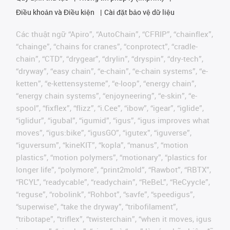
Điều khoản và Điều kiện
Cài đặt bảo vệ dữ liệu
Các thuật ngữ “Apiro”, “AutoChain”, “CFRIP”, “chainflex”,
“chainge”, “chains for cranes”, “conprotect”, “cradle-
chain”, “CTD”, “drygear”, “drylin”, “dryspin”, “dry-tech”,
“dryway”, “easy chain”, “e-chain”, “e-chain systems”, “e-
ketten”, “e-kettensysteme”, “e-loop”, “energy chain”,
“energy chain systems”, “enjoyneering”, “e-skin”, “e-
spool”, “fixflex”, “flizz”, “i.Cee”, “ibow”, “igear”, “iglide”,
“iglidur”, “igubal”, “igumid”, “igus”, “igus improves what
moves”, “igus:bike”, “igusGO”, “igutex”, “iguverse”,
“iguversum”, “kineKIT”, “kopla”, “manus”, “motion
plastics”, “motion polymers”, “motionary”, “plastics for
longer life”, “polymore”, “print2mold”, “Rawbot”, “RBTX”,
“RCYL”, “readycable”, “readychain”, “ReBeL”, “ReCyycle”,
“reguse”, “robolink”, “Rohbot”, “savfe”, “speedigus”,
“superwise”, “take the dryway”, “tribofilament”,
“tribotape”, “triflex”, “twisterchain”, “when it moves, igus