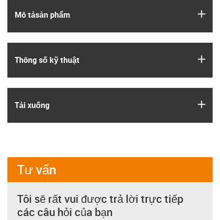
igus
Mô tả­sản phẩm
igus
Thông số kỹ thuật
igus
Tải xuống
Tư vấn
Tôi sẽ rất vui được trả lời trực tiếp
các câu hỏi của bạn