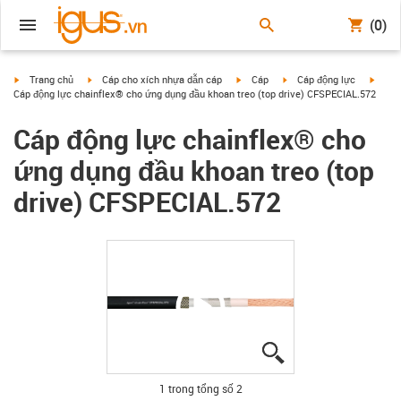
(0)
igus-icon-arrow-right
igus-icon-arrow-right
igus-icon-arrow-right
igus-icon-arrow-right
igus-i
Trang chủ
Cáp cho xích nhựa dẫn cáp
Cáp
Cáp động lực
Cáp động lực chainflex® cho ứng dụng đầu khoan treo (top drive) CFSPECIAL.572
Cáp động lực chainflex® cho
ứng dụng đầu khoan treo (top
drive) CFSPECIAL.572
igus-icon-lupe
igus-icon-lupe
1 trong tổng số 2