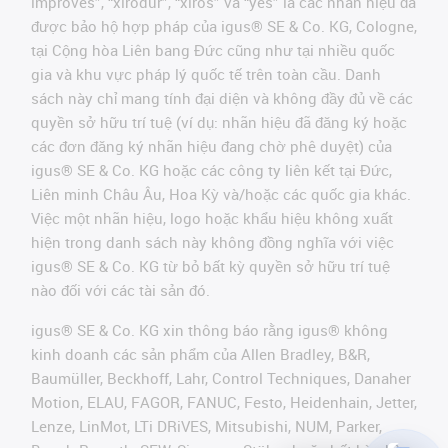
improves”, “xirodur”, “xiros” và “yes” là các nhãn hiệu đã
được bảo hộ hợp pháp của igus® SE & Co. KG, Cologne,
tại Cộng hòa Liên bang Đức cũng như tại nhiều quốc
gia và khu vực pháp lý quốc tế trên toàn cầu. Danh
sách này chỉ mang tính đại diện và không đầy đủ về các
quyền sở hữu trí tuệ (ví dụ: nhãn hiệu đã đăng ký hoặc
các đơn đăng ký nhãn hiệu đang chờ phê duyệt) của
igus® SE & Co. KG hoặc các công ty liên kết tại Đức,
Liên minh Châu Âu, Hoa Kỳ và/hoặc các quốc gia khác.
Việc một nhãn hiệu, logo hoặc khẩu hiệu không xuất
hiện trong danh sách này không đồng nghĩa với việc
igus® SE & Co. KG từ bỏ bất kỳ quyền sở hữu trí tuệ
nào đối với các tài sản đó.
igus® SE & Co. KG xin thông báo rằng igus® không
kinh doanh các sản phẩm của Allen Bradley, B&R,
Baumüller, Beckhoff, Lahr, Control Techniques, Danaher
Motion, ELAU, FAGOR, FANUC, Festo, Heidenhain, Jetter,
Lenze, LinMot, LTi DRiVES, Mitsubishi, NUM, Parker,