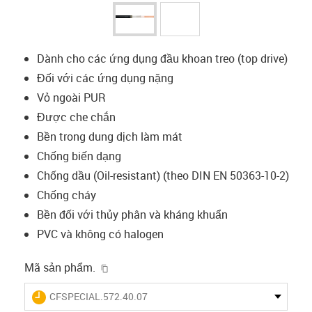
Dành cho các ứng dụng đầu khoan treo (top drive)
Đối với các ứng dụng nặng
Vỏ ngoài PUR
Được che chắn
Bền trong dung dịch làm mát
Chống biến dạng
Chống dầu (Oil-resistant) (theo DIN EN 50363-10-2)
Chống cháy
Bền đối với thủy phân và kháng khuẩn
PVC và không có halogen
igus-icon-copy-clipboard
Mã sản phẩm.
igus-icon-lieferzeit
CFSPECIAL.572.40.07