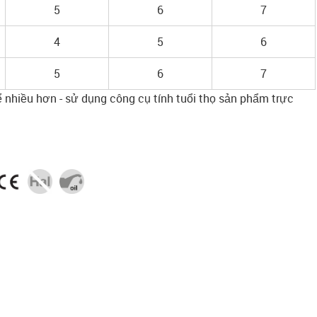
5
6
7
4
5
6
5
6
7
ể nhiều hơn - sử dụng công cụ tính tuổi thọ sản phẩm trực