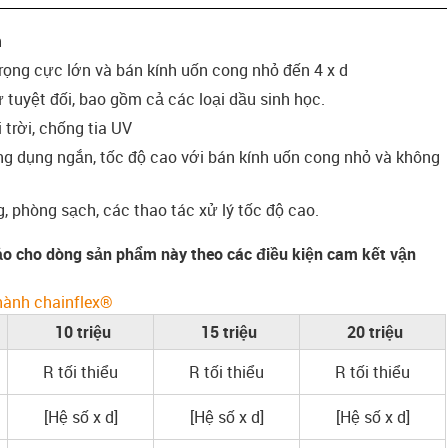
h
rọng cực lớn và bán kính uốn cong nhỏ đến 4 x d
tuyệt đối, bao gồm cả các loại dầu sinh học.
trời, chống tia UV
g dụng ngắn, tốc độ cao với bán kính uốn cong nhỏ và không
 phòng sạch, các thao tác xử lý tốc độ cao.
o cho dòng sản phẩm này theo các điều kiện cam kết vận
hành chainflex®
10 triệu
15 triệu
20 triệu
R tối thiểu
R tối thiểu
R tối thiểu
[Hệ số x d]
[Hệ số x d]
[Hệ số x d]