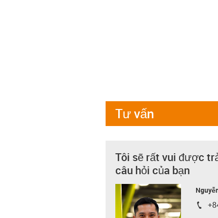
Tư vấn
Tôi sẽ rất vui được tr
câu hỏi của bạn
Nguyễn
+8
igus-i