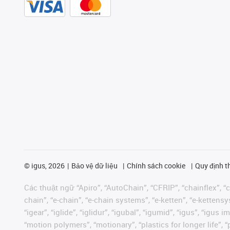
©
igus, 2026
Bảo vệ dữ liệu
Chính sách cookie
Quy định t
Các thuật ngữ “Apiro”, “AutoChain”, “CFRIP”, “chainflex”, “ch
chain”, “e-chain”, “e-chain systems”, “e-ketten”, “e-kettensys
“igear”, “iglide”, “iglidur”, “igubal”, “igumid”, “igus”, “ig
“motion polymers”, “motionary”, “plastics for longer life”, 