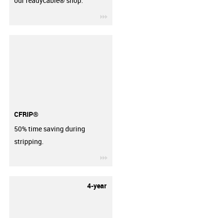
our readycable® shop.
igus-icon-3arrow
CFRIP®
50% time saving during
stripping.
igus-icon-3arrow
4-year