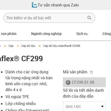
Tư vấn nhanh qua Zalo
n sản phẩm
Ngành công nghiệp
Dịch vụ
Công
igus-icon-arrow-right
igus-icon-arrow-right
igus-icon-arrow-right
p
Cáp
Cáp dữ liệu
Cáp dữ liệu chainflex® CF299
nflex® CF299
igus-icon-
Dành cho các ứng dụng
Mã sản phẩm.
tải trọng nặng nhất và bán
igus-icon-lieferzeit
CF299.01.08
kính uốn cong cực nhỏ,
đến 4 x d
Số lõi và tiết diện danh
định của dây dẫn
Vỏ ngoài TPE
-icon-lupe
-icon-lupe
Lớp chống nhiễu
(8x0.14)C
Chống dầu (Oil-resistant)