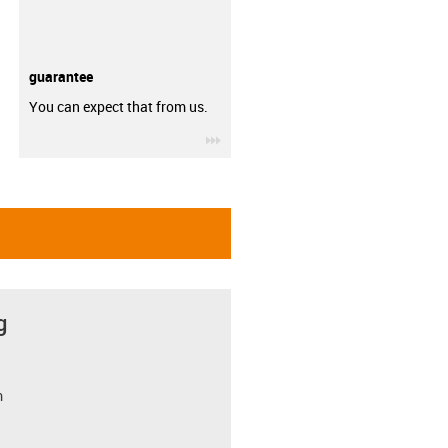
guarantee
You can expect that from us.
igus-icon-3arrow
g
m