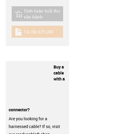
Tính toán tuổi thọ
igus-icon-lebensdauerrechner
vận hành
Tải file EPLAN
igus-icon-download-plan
Buy a
cable
with a
connector?
Are you looking for a
harnessed cable? If so, visit