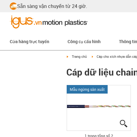
Sẵn sàng vận chuyển từ 24 giờ.
Cửa hàng trực tuyến
Công cụ cấu hình
Thông ti
igus-icon-arrow-right
igus-icon-arrow-right
Trang chủ
Cáp cho xích nhựa dẫn cá
Cáp dữ liệu chai
Mẫu ngừng sản xuất
igus
igus
1 trong tổng số 2