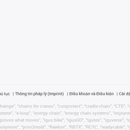
hủ tục
Thông tin pháp lý (Imprint)
Điều khoản và Điều kiện
Cài đặ
ainge”, “chains for cranes”, “conprotect”, “cradle-chain”, “CTD”, “d
teme”, “e-loop”, “energy chain”, “energy chain systems”, “enjoyneering
us improves what moves”, “igus:bike”, “igusGO”, “igutex”, “iguverse”,
“polymore”, “print2mold”, “Rawbot”, “RBTX”, “RCYL”, “readycable”, “