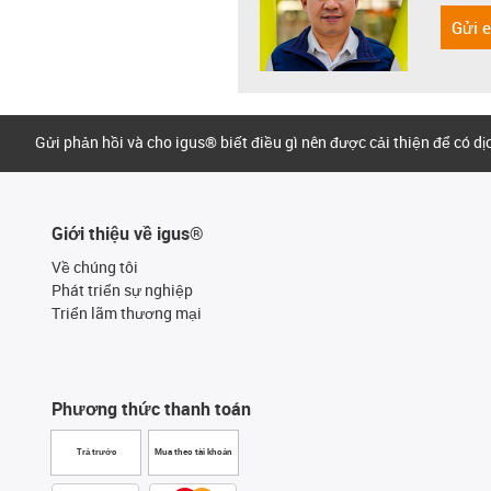
Gửi 
Gửi phản hồi và cho igus® biết điều gì nên được cải thiện để có d
Giới thiệu về igus®
Về chúng tôi
Phát triển sự nghiệp
Triển lãm thương mại
Phương thức thanh toán
Trả trước
Mua theo tài khoản