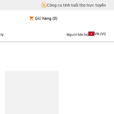
Công cụ tính tuổi thọ trực tuyến
Giỏ hàng
(0)
VN
(
VI
)
 ty
Người liên hệ
copy-clipboard