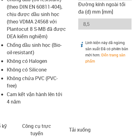
Đường kính ngoài tối
(theo DIN EN 60811-404),
đa (d) mm [mm]
chịu được dầu sinh học
(theo VDMA 24568 với
Plantocut 8 S-MB đã được
DEA kiểm nghiệm)
Linh kiện này đã ngừng
igus-icon-info
Chống dầu sinh học (Bio-
sản xuất Đã có phiên bản
oil-resistant)
mới hơn:
Đến trang sản
Không có Halogen
phẩm
Không có Silicone
Không chứa PVC (PVC-
free)
Cam kết vận hành lên tới
4 năm
 kỹ
Công cụ trực
Tải xuống
tuyến