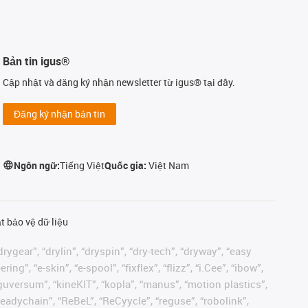
Bản tin igus®
Cập nhật và đăng ký nhận newsletter từ igus® tại đây.
Đăng ký nhận bản tin
Ngôn ngữ:
Tiếng Việt
Quốc gia:
Việt Nam
t bảo vệ dữ liệu
rygear”, “drylin”, “dryspin”, “dry-tech”, “dryway”, “easy
”, “e-skin”, “e-spool”, “fixflex”, “flizz”, “i.Cee”, “ibow”,
 “iguversum”, “kineKIT”, “kopla”, “manus”, “motion plastics”,
readychain”, “ReBeL”, “ReCyycle”, “reguse”, “robolink”,