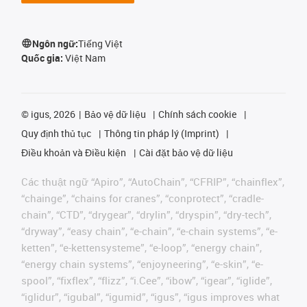
Ngôn ngữ:
Tiếng Việt
Quốc gia:
Việt Nam
©
igus, 2026
Bảo vệ dữ liệu
Chính sách cookie
Quy định thủ tục
Thông tin pháp lý (Imprint)
Điều khoản và Điều kiện
Cài đặt bảo vệ dữ liệu
Các thuật ngữ “Apiro”, “AutoChain”, “CFRIP”, “chainflex”,
“chainge”, “chains for cranes”, “conprotect”, “cradle-
chain”, “CTD”, “drygear”, “drylin”, “dryspin”, “dry-tech”,
“dryway”, “easy chain”, “e-chain”, “e-chain systems”, “e-
ketten”, “e-kettensysteme”, “e-loop”, “energy chain”,
“energy chain systems”, “enjoyneering”, “e-skin”, “e-
spool”, “fixflex”, “flizz”, “i.Cee”, “ibow”, “igear”, “iglide”,
“iglidur”, “igubal”, “igumid”, “igus”, “igus improves what