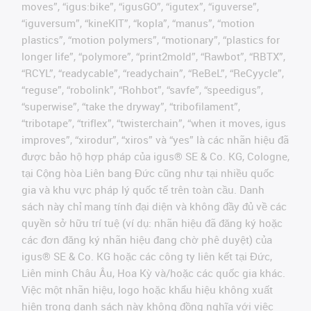
moves”, “igus:bike”, “igusGO”, “igutex”, “iguverse”,
“iguversum”, “kineKIT”, “kopla”, “manus”, “motion
plastics”, “motion polymers”, “motionary”, “plastics for
longer life”, “polymore”, “print2mold”, “Rawbot”, “RBTX”,
“RCYL”, “readycable”, “readychain”, “ReBeL”, “ReCyycle”,
“reguse”, “robolink”, “Rohbot”, “savfe”, “speedigus”,
“superwise”, “take the dryway”, “tribofilament”,
“tribotape”, “triflex”, “twisterchain”, “when it moves, igus
improves”, “xirodur”, “xiros” và “yes” là các nhãn hiệu đã
được bảo hộ hợp pháp của igus® SE & Co. KG, Cologne,
tại Cộng hòa Liên bang Đức cũng như tại nhiều quốc
gia và khu vực pháp lý quốc tế trên toàn cầu. Danh
sách này chỉ mang tính đại diện và không đầy đủ về các
quyền sở hữu trí tuệ (ví dụ: nhãn hiệu đã đăng ký hoặc
các đơn đăng ký nhãn hiệu đang chờ phê duyệt) của
igus® SE & Co. KG hoặc các công ty liên kết tại Đức,
Liên minh Châu Âu, Hoa Kỳ và/hoặc các quốc gia khác.
Việc một nhãn hiệu, logo hoặc khẩu hiệu không xuất
hiện trong danh sách này không đồng nghĩa với việc