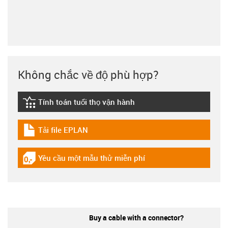
Không chắc về độ phù hợp?
Tính toán tuổi thọ vận hành
igus-icon-lebensdauerrechner
Tải file EPLAN
igus-icon-download-plan
Yêu cầu một mẫu thử miễn phí
igus-icon-gratismuster
Buy a cable with a connector?