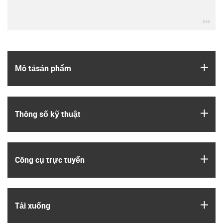
igu
igus
Mô tả­sản phẩm
igus
Thông số kỹ thuật
igus
Công cụ trực tuyến
igus
Tải xuống