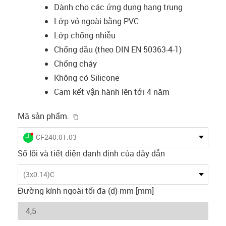
Dành cho các ứng dụng hạng trung
Lớp vỏ ngoài bằng PVC
Lớp chống nhiễu
Chống dầu (theo DIN EN 50363-4-1)
Chống cháy
Không có Silicone
Cam kết vận hành lên tới 4 năm
igus-icon-copy-clipboard
Mã sản phẩm.
igus-icon-lieferzeit-dot
CF240.01.03
Số lõi và tiết diện danh định của dây dẫn
(3x0.14)C
Đường kính ngoài tối đa (d) mm [mm]