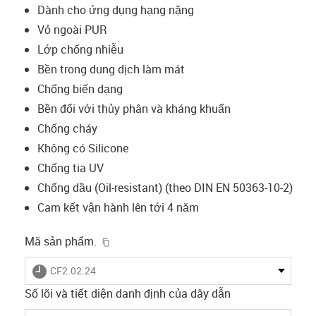
Dành cho ứng dụng hạng nặng
Vỏ ngoài PUR
Lớp chống nhiễu
Bền trong dung dịch làm mát
Chống biến dạng
Bền đối với thủy phân và kháng khuẩn
Chống cháy
Không có Silicone
Chống tia UV
Chống dầu (Oil-resistant) (theo DIN EN 50363-10-2)
Cam kết vận hành lên tới 4 năm
igus-icon-copy-clipboard
Mã sản phẩm.
igus-icon-lieferzeit
CF2.02.24
Số lõi và tiết diện danh định của dây dẫn