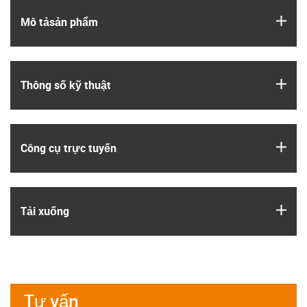
igus
Mô tả­sản phẩm
igus
Thông số kỹ thuật
igus
Công cụ trực tuyến
igus
Tải xuống
Tư vấn