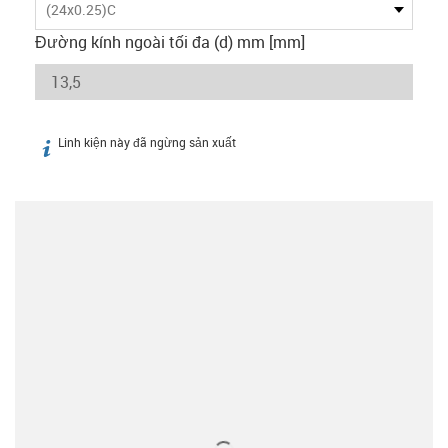
(24x0.25)C
Đường kính ngoài tối đa (d) mm [mm]
Linh kiện này đã ngừng sản xuất
igus-icon-info