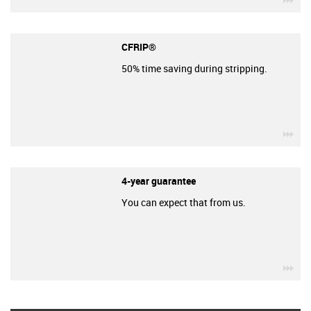
CFRIP®
50% time saving during stripping.
igu
4-year guarantee
You can expect that from us.
igu