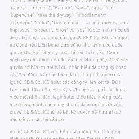
“RCYL”, “readycable”, “readychain”, “ReBeL”, “ReCyycle”,
“reguse”, “robolink”, “Rohbot”, “savfe”, “speedigus”,
“superwise”, “take the dryway”, “tribofilament”,
“tribotape”, “triflex”, “twisterchain”, “when it moves, igus
improves”, “xirodur”, “xiros” và “yes” là các nhãn hiệu đã
được bảo hộ hợp pháp của igus® SE & Co. KG, Cologne,
tại Cộng hòa Liên bang Đức cũng như tại nhiều quốc
gia và khu vực pháp lý quốc tế trên toàn cầu. Danh
sách này chỉ mang tính đại diện và không đầy đủ về các
quyền sở hữu trí tuệ (ví dụ: nhãn hiệu đã đăng ký hoặc
các đơn đăng ký nhãn hiệu đang chờ phê duyệt) của
igus® SE & Co. KG hoặc các công ty liên kết tại Đức,
Liên minh Châu Âu, Hoa Kỳ và/hoặc các quốc gia khác.
Việc một nhãn hiệu, logo hoặc khẩu hiệu không xuất
hiện trong danh sách này không đồng nghĩa với việc
igus® SE & Co. KG từ bỏ bất kỳ quyền sở hữu trí tuệ
nào đối với các tài sản đó.
igus® SE & Co. KG xin thông báo rằng igus® không