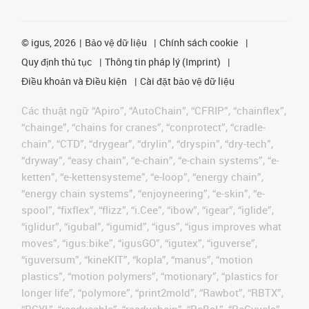
©
igus, 2026
Bảo vệ dữ liệu
Chính sách cookie
Quy định thủ tục
Thông tin pháp lý (Imprint)
Điều khoản và Điều kiện
Cài đặt bảo vệ dữ liệu
Các thuật ngữ “Apiro”, “AutoChain”, “CFRIP”, “chainflex”,
“chainge”, “chains for cranes”, “conprotect”, “cradle-
chain”, “CTD”, “drygear”, “drylin”, “dryspin”, “dry-tech”,
“dryway”, “easy chain”, “e-chain”, “e-chain systems”, “e-
ketten”, “e-kettensysteme”, “e-loop”, “energy chain”,
“energy chain systems”, “enjoyneering”, “e-skin”, “e-
spool”, “fixflex”, “flizz”, “i.Cee”, “ibow”, “igear”, “iglide”,
“iglidur”, “igubal”, “igumid”, “igus”, “igus improves what
moves”, “igus:bike”, “igusGO”, “igutex”, “iguverse”,
“iguversum”, “kineKIT”, “kopla”, “manus”, “motion
plastics”, “motion polymers”, “motionary”, “plastics for
longer life”, “polymore”, “print2mold”, “Rawbot”, “RBTX”,