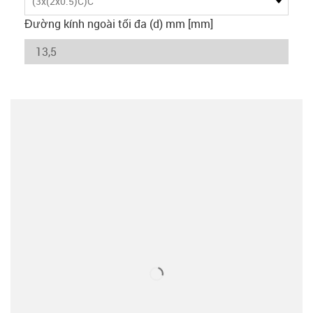
(3x(2x0.5)C)C
Đường kính ngoài tối đa (d) mm [mm]