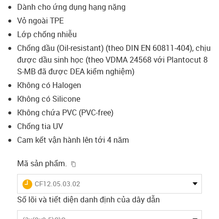
Dành cho ứng dụng hạng nặng
Vỏ ngoài TPE
Lớp chống nhiễu
Chống dầu (Oil-resistant) (theo DIN EN 60811-404), chịu
được dầu sinh học (theo VDMA 24568 với Plantocut 8
S-MB đã được DEA kiểm nghiệm)
Không có Halogen
Không có Silicone
Không chứa PVC (PVC-free)
Chống tia UV
Cam kết vận hành lên tới 4 năm
igus-icon-copy-clipboard
Mã sản phẩm.
igus-icon-lieferzeit
CF12.05.03.02
Số lõi và tiết diện danh định của dây dẫn