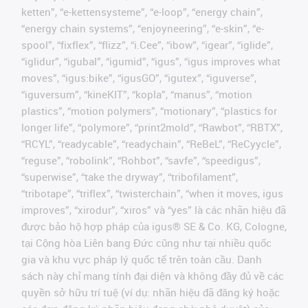
ketten”, “e-kettensysteme”, “e-loop”, “energy chain”,
“energy chain systems”, “enjoyneering”, “e-skin”, “e-
spool”, “fixflex”, “flizz”, “i.Cee”, “ibow”, “igear”, “iglide”,
“iglidur”, “igubal”, “igumid”, “igus”, “igus improves what
moves”, “igus:bike”, “igusGO”, “igutex”, “iguverse”,
“iguversum”, “kineKIT”, “kopla”, “manus”, “motion
plastics”, “motion polymers”, “motionary”, “plastics for
longer life”, “polymore”, “print2mold”, “Rawbot”, “RBTX”,
“RCYL”, “readycable”, “readychain”, “ReBeL”, “ReCyycle”,
“reguse”, “robolink”, “Rohbot”, “savfe”, “speedigus”,
“superwise”, “take the dryway”, “tribofilament”,
“tribotape”, “triflex”, “twisterchain”, “when it moves, igus
improves”, “xirodur”, “xiros” và “yes” là các nhãn hiệu đã
được bảo hộ hợp pháp của igus® SE & Co. KG, Cologne,
tại Cộng hòa Liên bang Đức cũng như tại nhiều quốc
gia và khu vực pháp lý quốc tế trên toàn cầu. Danh
sách này chỉ mang tính đại diện và không đầy đủ về các
quyền sở hữu trí tuệ (ví dụ: nhãn hiệu đã đăng ký hoặc