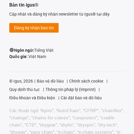
Bản tin igus®
Cập nhật và đăng ký nhận newsletter từ igus® tại đây.
Đăng ký nhận bản tin
Ngôn ngữ:
Tiếng Việt
Quốc gia:
Việt Nam
©
igus, 2026
Bảo vệ dữ liệu
Chính sách cookie
Quy định thủ tục
Thông tin pháp lý (Imprint)
Điều khoản và Điều kiện
Cài đặt bảo vệ dữ liệu
Các thuật ngữ “Apiro”, “AutoChain”, “CFRIP”, “chainflex”,
“chainge”, “chains for cranes”, “conprotect”, “cradle-
chain”, “CTD”, “drygear”, “drylin”, “dryspin”, “dry-tech”,
“dryway”, “easy chain”, “e-chain”, “e-chain systems”, “e-