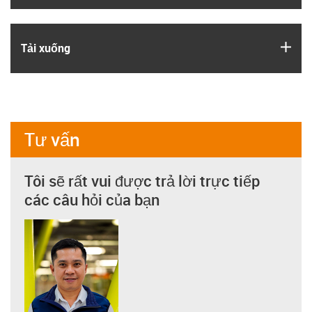
igus
Tải xuống
Tư vấn
Tôi sẽ rất vui được trả lời trực tiếp
các câu hỏi của bạn