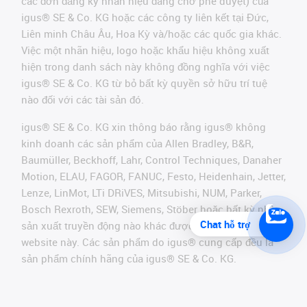
các đơn đăng ký nhãn hiệu đang chờ phê duyệt) của
igus® SE & Co. KG hoặc các công ty liên kết tại Đức,
Liên minh Châu Âu, Hoa Kỳ và/hoặc các quốc gia khác.
Việc một nhãn hiệu, logo hoặc khẩu hiệu không xuất
hiện trong danh sách này không đồng nghĩa với việc
igus® SE & Co. KG từ bỏ bất kỳ quyền sở hữu trí tuệ
nào đối với các tài sản đó.
igus® SE & Co. KG xin thông báo rằng igus® không
kinh doanh các sản phẩm của Allen Bradley, B&R,
Baumüller, Beckhoff, Lahr, Control Techniques, Danaher
Motion, ELAU, FAGOR, FANUC, Festo, Heidenhain, Jetter,
Lenze, LinMot, LTi DRiVES, Mitsubishi, NUM, Parker,
Bosch Rexroth, SEW, Siemens, Stöber hoặc bất kỳ nhà
Chat hỗ trợ
sản xuất truyền động nào khác được đề cập trên
website này. Các sản phẩm do igus® cung cấp đều là
sản phẩm chính hãng của igus® SE & Co. KG.