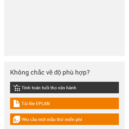
Không chắc về độ phù hợp?
Tính toán tuổi thọ vận hành
igus-icon-lebensdauerrechner
Tải file EPLAN
igus-icon-download-plan
Yêu cầu một mẫu thử miễn phí
igus-icon-gratismuster