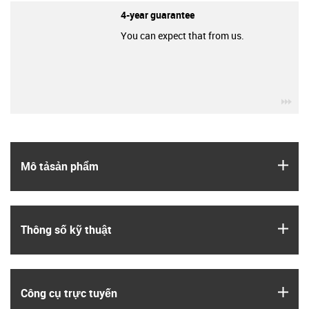
4-year guarantee
You can expect that from us.
igu
igus
Mô tả­sản phẩm
igus
Thông số kỹ thuật
igus
Công cụ trực tuyến