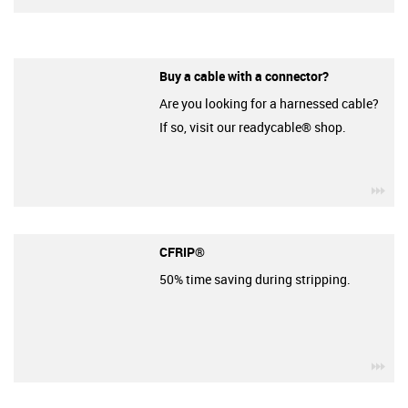
Buy a cable with a connector?
Are you looking for a harnessed cable?
If so, visit our readycable® shop.
igu
CFRIP®
50% time saving during stripping.
igu