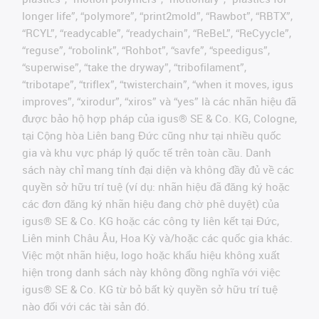
longer life”, “polymore”, “print2mold”, “Rawbot”, “RBTX”,
“RCYL”, “readycable”, “readychain”, “ReBeL”, “ReCyycle”,
“reguse”, “robolink”, “Rohbot”, “savfe”, “speedigus”,
“superwise”, “take the dryway”, “tribofilament”,
“tribotape”, “triflex”, “twisterchain”, “when it moves, igus
improves”, “xirodur”, “xiros” và “yes” là các nhãn hiệu đã
được bảo hộ hợp pháp của igus® SE & Co. KG, Cologne,
tại Cộng hòa Liên bang Đức cũng như tại nhiều quốc
gia và khu vực pháp lý quốc tế trên toàn cầu. Danh
sách này chỉ mang tính đại diện và không đầy đủ về các
quyền sở hữu trí tuệ (ví dụ: nhãn hiệu đã đăng ký hoặc
các đơn đăng ký nhãn hiệu đang chờ phê duyệt) của
igus® SE & Co. KG hoặc các công ty liên kết tại Đức,
Liên minh Châu Âu, Hoa Kỳ và/hoặc các quốc gia khác.
Việc một nhãn hiệu, logo hoặc khẩu hiệu không xuất
hiện trong danh sách này không đồng nghĩa với việc
igus® SE & Co. KG từ bỏ bất kỳ quyền sở hữu trí tuệ
nào đối với các tài sản đó.