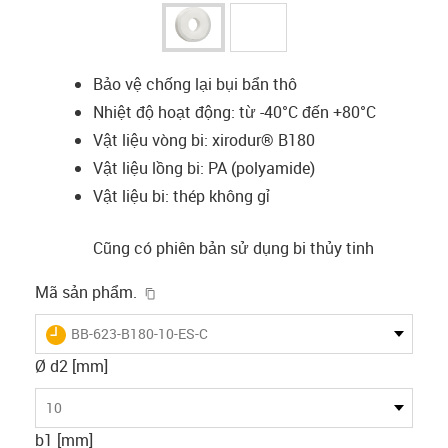
Bảo vệ chống lại bụi bẩn thô
Nhiệt độ hoạt động: từ -40°C đến +80°C
Vật liệu vòng bi: xirodur® B180
Vật liệu lồng bi: PA (polyamide)
Vật liệu bi: thép không gỉ
Cũng có phiên bản sử dụng bi thủy tinh
igus-icon-copy-clipboard
Mã sản phẩm.
igus-icon-lieferzeit
BB-623-B180-10-ES-C
Ø d2 [mm]
10
b1 [mm]