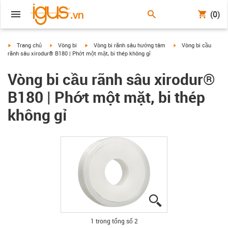
(0)
igus-icon-arrow-right
igus-icon-arrow-right
igus-icon-arrow-right
igus-icon-arrow-right
Trang chủ
Vòng bi
Vòng bi rãnh sâu hướng tâm
Vòng bi cầu
rãnh sâu xirodur® B180 | Phớt một mặt, bi thép không gỉ
Vòng bi cầu rãnh sâu xirodur®
B180 | Phớt một mặt, bi thép
không gỉ
igus-icon-lupe
igus-icon-lupe
1 trong tổng số 2