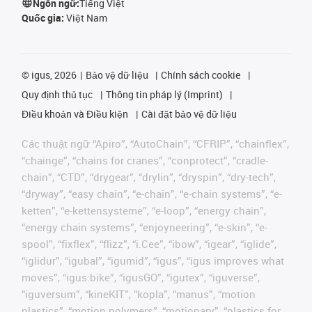
Ngôn ngữ:
Tiếng Việt
Quốc gia:
Việt Nam
©
igus, 2026
Bảo vệ dữ liệu
Chính sách cookie
Quy định thủ tục
Thông tin pháp lý (Imprint)
Điều khoản và Điều kiện
Cài đặt bảo vệ dữ liệu
Các thuật ngữ “Apiro”, “AutoChain”, “CFRIP”, “chainflex”,
“chainge”, “chains for cranes”, “conprotect”, “cradle-
chain”, “CTD”, “drygear”, “drylin”, “dryspin”, “dry-tech”,
“dryway”, “easy chain”, “e-chain”, “e-chain systems”, “e-
ketten”, “e-kettensysteme”, “e-loop”, “energy chain”,
“energy chain systems”, “enjoyneering”, “e-skin”, “e-
spool”, “fixflex”, “flizz”, “i.Cee”, “ibow”, “igear”, “iglide”,
“iglidur”, “igubal”, “igumid”, “igus”, “igus improves what
moves”, “igus:bike”, “igusGO”, “igutex”, “iguverse”,
“iguversum”, “kineKIT”, “kopla”, “manus”, “motion
plastics”, “motion polymers”, “motionary”, “plastics for