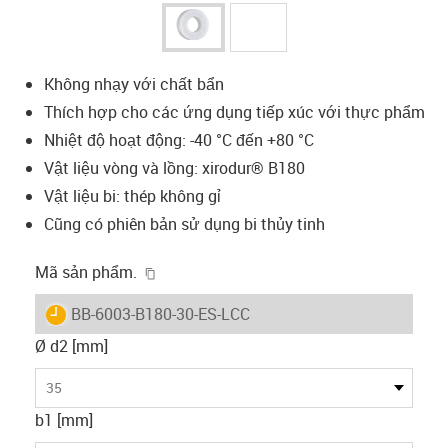
Không nhạy với chất bẩn
Thích hợp cho các ứng dụng tiếp xúc với thực phẩm
Nhiệt độ hoạt động: -40 °C đến +80 °C
Vật liệu vòng và lồng: xirodur® B180
Vật liệu bi: thép không gỉ
Cũng có phiên bản sử dụng bi thủy tinh
igus-icon-copy-clipboard
Mã sản phẩm.
igus-icon-lieferzeit
BB-6003-B180-30-ES-LCC
Ø d2 [mm]
35
b1 [mm]