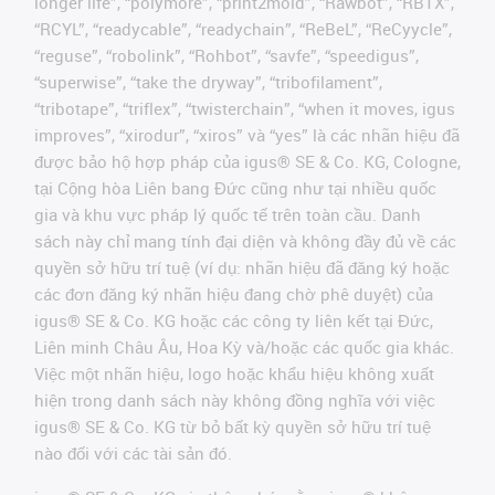
longer life”, “polymore”, “print2mold”, “Rawbot”, “RBTX”,
“RCYL”, “readycable”, “readychain”, “ReBeL”, “ReCyycle”,
“reguse”, “robolink”, “Rohbot”, “savfe”, “speedigus”,
“superwise”, “take the dryway”, “tribofilament”,
“tribotape”, “triflex”, “twisterchain”, “when it moves, igus
improves”, “xirodur”, “xiros” và “yes” là các nhãn hiệu đã
được bảo hộ hợp pháp của igus® SE & Co. KG, Cologne,
tại Cộng hòa Liên bang Đức cũng như tại nhiều quốc
gia và khu vực pháp lý quốc tế trên toàn cầu. Danh
sách này chỉ mang tính đại diện và không đầy đủ về các
quyền sở hữu trí tuệ (ví dụ: nhãn hiệu đã đăng ký hoặc
các đơn đăng ký nhãn hiệu đang chờ phê duyệt) của
igus® SE & Co. KG hoặc các công ty liên kết tại Đức,
Liên minh Châu Âu, Hoa Kỳ và/hoặc các quốc gia khác.
Việc một nhãn hiệu, logo hoặc khẩu hiệu không xuất
hiện trong danh sách này không đồng nghĩa với việc
igus® SE & Co. KG từ bỏ bất kỳ quyền sở hữu trí tuệ
nào đối với các tài sản đó.