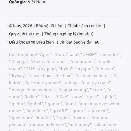
Quốc gia:
Việt Nam
©
igus, 2026
Bảo vệ dữ liệu
Chính sách cookie
Quy định thủ tục
Thông tin pháp lý (Imprint)
Điều khoản và Điều kiện
Cài đặt bảo vệ dữ liệu
Các thuật ngữ “Apiro”, “AutoChain”, “CFRIP”, “chainflex”,
“chainge”, “chains for cranes”, “conprotect”, “cradle-
chain”, “CTD”, “drygear”, “drylin”, “dryspin”, “dry-tech”,
“dryway”, “easy chain”, “e-chain”, “e-chain systems”, “e-
ketten”, “e-kettensysteme”, “e-loop”, “energy chain”,
“energy chain systems”, “enjoyneering”, “e-skin”, “e-
spool”, “fixflex”, “flizz”, “i.Cee”, “ibow”, “igear”, “iglide”,
“iglidur”, “igubal”, “igumid”, “igus”, “igus improves what
moves”, “igus:bike”, “igusGO”, “igutex”, “iguverse”,
“iguversum”, “kineKIT”, “kopla”, “manus”, “motion
plastics”, “motion polymers”, “motionary”, “plastics for