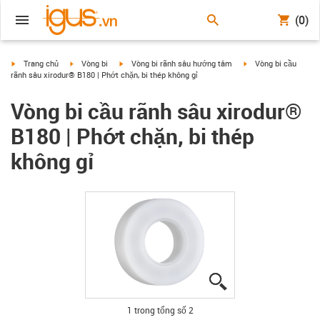
(0)
igus-icon-arrow-right
igus-icon-arrow-right
igus-icon-arrow-right
igus-icon-arrow-right
Trang chủ
Vòng bi
Vòng bi rãnh sâu hướng tâm
Vòng bi cầu
rãnh sâu xirodur® B180 | Phớt chặn, bi thép không gỉ
Vòng bi cầu rãnh sâu xirodur®
B180 | Phớt chặn, bi thép
không gỉ
igus-icon-lupe
igus-icon-lupe
1 trong tổng số 2