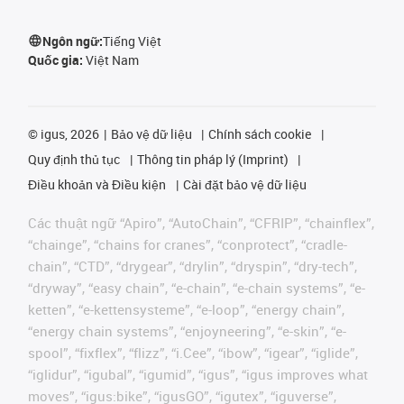
Ngôn ngữ:
Tiếng Việt
Quốc gia:
Việt Nam
©
igus, 2026
Bảo vệ dữ liệu
Chính sách cookie
Quy định thủ tục
Thông tin pháp lý (Imprint)
Điều khoản và Điều kiện
Cài đặt bảo vệ dữ liệu
Các thuật ngữ “Apiro”, “AutoChain”, “CFRIP”, “chainflex”,
“chainge”, “chains for cranes”, “conprotect”, “cradle-
chain”, “CTD”, “drygear”, “drylin”, “dryspin”, “dry-tech”,
“dryway”, “easy chain”, “e-chain”, “e-chain systems”, “e-
ketten”, “e-kettensysteme”, “e-loop”, “energy chain”,
“energy chain systems”, “enjoyneering”, “e-skin”, “e-
spool”, “fixflex”, “flizz”, “i.Cee”, “ibow”, “igear”, “iglide”,
“iglidur”, “igubal”, “igumid”, “igus”, “igus improves what
moves”, “igus:bike”, “igusGO”, “igutex”, “iguverse”,