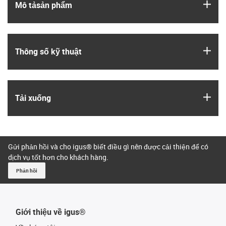
igus
Mô tả­sản phẩm
igus
Thông số kỹ thuật
igus
Tải xuống
Gửi phản hồi và cho igus® biết điều gì nên được cải thiện để có
dịch vụ tốt hơn cho khách hàng.
Phản hồi
Giới thiệu về igus®