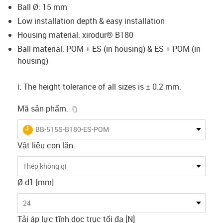
Ball Ø: 15 mm
Low installation depth & easy installation
Housing material: xirodur® B180
Ball material: POM + ES (in housing) & ES + POM (in
housing)
ℹ️: The height tolerance of all sizes is ± 0.2 mm.
igus-icon-copy-clipboard
Mã sản phẩm.
igus-icon-lieferzeit
BB-515S-B180-ES-POM
Vật liệu con lăn
Thép không gỉ
Ø d1 [mm]
24
Tải áp lực tĩnh dọc trục tối đa [N]