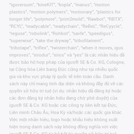
“iguversum”, “kineKIT”, “kopla”, “manus”, “motion
plastics”, “motion polymers”, “motionary”, “plastics for
longer life”, “polymore”, “print2mold”, “Rawbot”, “RBTX”,
“RCYL”, “readycable”, “readychain”, “ReBeL”, “ReCyycle”,
“reguse”, “robolink”, “Rohbot”, “savfe”, “speedigus”,
“superwise”, “take the dryway”, “tribofilament”,
“tribotape”, “triflex”, “twisterchain”, “when it moves, igus
improves”, “xirodur”, “xiros” và “yes” là các nhãn hiệu đã
được bảo hộ hợp pháp của igus® SE & Co. KG, Cologne,
tại Cộng hòa Liên bang Đức cũng như tại nhiều quốc
gia và khu vực pháp lý quốc tế trên toàn cầu. Danh
sách này chỉ mang tính đại diện và không đầy đủ về các
quyền sở hữu trí tuệ (ví dụ: nhãn hiệu đã đăng ký hoặc
các đơn đăng ký nhãn hiệu đang chờ phê duyệt) của
igus® SE & Co. KG hoặc các công ty liên kết tại Đức,
Liên minh Châu Âu, Hoa Kỳ và/hoặc các quốc gia khác.
Việc một nhãn hiệu, logo hoặc khẩu hiệu không xuất
hiện trong danh sách này không đồng nghĩa với việc
igus® SE & Co. KG từ bỏ bất kỳ quyền sở hữu trí tuệ