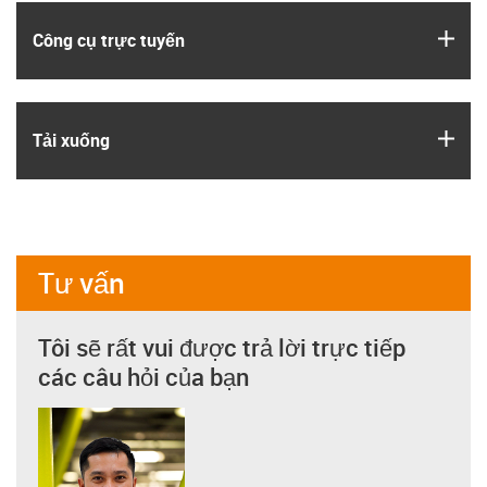
igus
Công cụ trực tuyến
igus
Tải xuống
Tư vấn
Tôi sẽ rất vui được trả lời trực tiếp
các câu hỏi của bạn