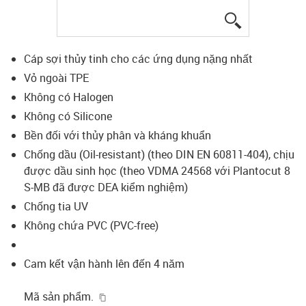
igus-icon-lup
Cáp sợi thủy tinh cho các ứng dụng nặng nhất
Vỏ ngoài TPE
Không có Halogen
Không có Silicone
Bền đối với thủy phân và kháng khuẩn
Chống dầu (Oil-resistant) (theo DIN EN 60811-404), chịu
được dầu sinh học (theo VDMA 24568 với Plantocut 8
S-MB đã được DEA kiểm nghiệm)
Chống tia UV
Không chứa PVC (PVC-free)
Cam kết vận hành lên đến 4 năm
igus-icon-copy-clipboard
Mã sản phẩm.