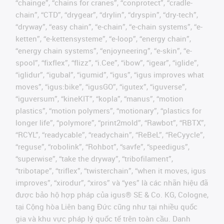
“chainge”, “chains for cranes”, “conprotect”, “cradle-
chain”, “CTD”, “drygear”, “drylin”, “dryspin”, “dry-tech”,
“dryway”, “easy chain”, “e-chain”, “e-chain systems”, “e-
ketten”, “e-kettensysteme”, “e-loop”, “energy chain”,
“energy chain systems”, “enjoyneering”, “e-skin”, “e-
spool”, “fixflex”, “flizz”, “i.Cee”, “ibow”, “igear”, “iglide”,
“iglidur”, “igubal”, “igumid”, “igus”, “igus improves what
moves”, “igus:bike”, “igusGO”, “igutex”, “iguverse”,
“iguversum”, “kineKIT”, “kopla”, “manus”, “motion
plastics”, “motion polymers”, “motionary”, “plastics for
longer life”, “polymore”, “print2mold”, “Rawbot”, “RBTX”,
“RCYL”, “readycable”, “readychain”, “ReBeL”, “ReCyycle”,
“reguse”, “robolink”, “Rohbot”, “savfe”, “speedigus”,
“superwise”, “take the dryway”, “tribofilament”,
“tribotape”, “triflex”, “twisterchain”, “when it moves, igus
improves”, “xirodur”, “xiros” và “yes” là các nhãn hiệu đã
được bảo hộ hợp pháp của igus® SE & Co. KG, Cologne,
tại Cộng hòa Liên bang Đức cũng như tại nhiều quốc
gia và khu vực pháp lý quốc tế trên toàn cầu. Danh