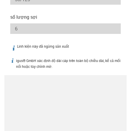
số lượng sợi
Linh kiện này đã ngừng sản xuất
igus-icon-info
igus® GmbH xác định độ dài cáp trên toàn bộ chiều dài, kể cả mối
igus-icon-info
nối hoặc tùy chỉnh mờ.