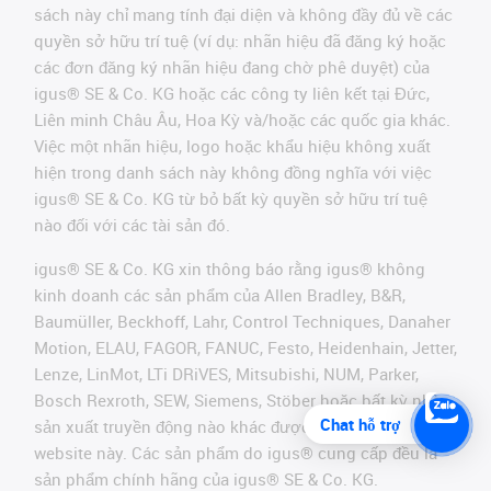
sách này chỉ mang tính đại diện và không đầy đủ về các
quyền sở hữu trí tuệ (ví dụ: nhãn hiệu đã đăng ký hoặc
các đơn đăng ký nhãn hiệu đang chờ phê duyệt) của
igus® SE & Co. KG hoặc các công ty liên kết tại Đức,
Liên minh Châu Âu, Hoa Kỳ và/hoặc các quốc gia khác.
Việc một nhãn hiệu, logo hoặc khẩu hiệu không xuất
hiện trong danh sách này không đồng nghĩa với việc
igus® SE & Co. KG từ bỏ bất kỳ quyền sở hữu trí tuệ
nào đối với các tài sản đó.
igus® SE & Co. KG xin thông báo rằng igus® không
kinh doanh các sản phẩm của Allen Bradley, B&R,
Baumüller, Beckhoff, Lahr, Control Techniques, Danaher
Motion, ELAU, FAGOR, FANUC, Festo, Heidenhain, Jetter,
Lenze, LinMot, LTi DRiVES, Mitsubishi, NUM, Parker,
Bosch Rexroth, SEW, Siemens, Stöber hoặc bất kỳ nhà
Chat hỗ trợ
sản xuất truyền động nào khác được đề cập trên
website này. Các sản phẩm do igus® cung cấp đều là
sản phẩm chính hãng của igus® SE & Co. KG.