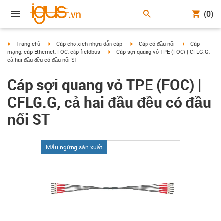
(0)
igus-icon-arrow-right
igus-icon-arrow-right
igus-icon-arrow-right
igus-icon-arrow
Trang chủ
Cáp cho xích nhựa dẫn cáp
Cáp có đầu nối
Cáp
igus-icon-arrow-right
mạng, cáp Ethernet, FOC, cáp fieldbus
Cáp sợi quang vỏ TPE (FOC) | CFLG.G,
cả hai đầu đều có đầu nối ST
Cáp sợi quang vỏ TPE (FOC) |
CFLG.G, cả hai đầu đều có đầu
nối ST
Mẫu ngừng sản xuất