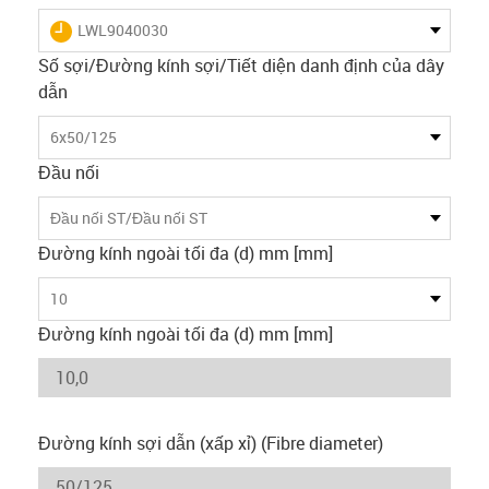
igus-icon-lieferzeit
LWL9040030
Số sợi/Đường kính sợi/Tiết diện danh định của dây
dẫn
6x50/125
Đầu nối
Đầu nối ST/Đầu nối ST
Đường kính ngoài tối đa (d) mm [mm]
10
Đường kính ngoài tối đa (d) mm [mm]
Đường kính sợi dẫn (xấp xỉ) (Fibre diameter)