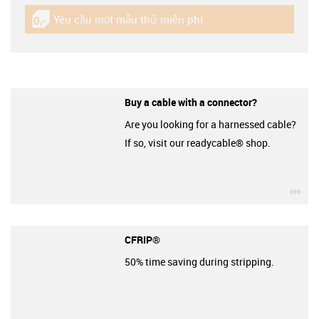
Yêu cầu một mẫu thử miễn phí
igus-icon-gratismuster
Buy a cable with a connector?
Are you looking for a harnessed cable?
If so, visit our readycable® shop.
igu
CFRIP®
50% time saving during stripping.