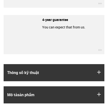
igu
4-year guarantee
You can expect that from us.
igu
igus
Thông số kỹ thuật
igus
Mô tả­sản phẩm