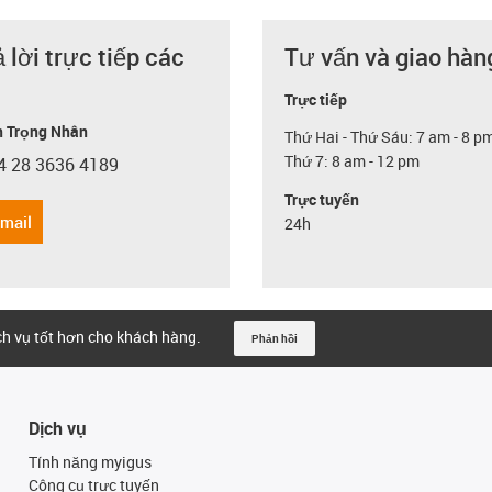
ả lời trực tiếp các
Tư vấn và giao hàn
Trực tiếp
 Trọng Nhân
Thứ Hai - Thứ Sáu: 7 am - 8 p
Thứ 7: 8 am - 12 pm
4 28 3636 4189
con-phone
Trực tuyến
email
24h
ịch vụ tốt hơn cho khách hàng.
Phản hồi
Dịch vụ
Tính năng myigus
Công cụ trực tuyến