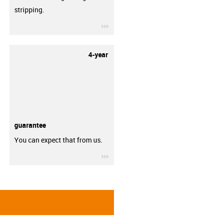
stripping.
igus-icon-3arrow
4-year
guarantee
You can expect that from us.
igus-icon-3arrow