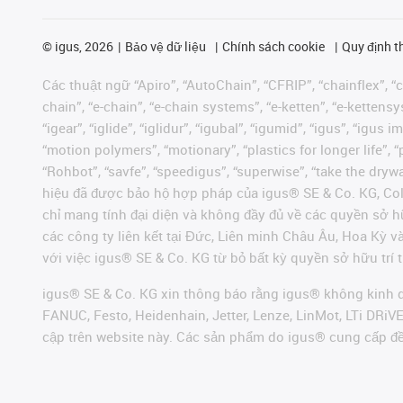
©
igus, 2026
Bảo vệ dữ liệu
Chính sách cookie
Quy định t
Các thuật ngữ “Apiro”, “AutoChain”, “CFRIP”, “chainflex”, “ch
chain”, “e-chain”, “e-chain systems”, “e-ketten”, “e-kettensys
“igear”, “iglide”, “iglidur”, “igubal”, “igumid”, “igus”, “ig
“motion polymers”, “motionary”, “plastics for longer life”, 
“Rohbot”, “savfe”, “speedigus”, “superwise”, “take the dryway
hiệu đã được bảo hộ hợp pháp của igus® SE & Co. KG, Col
chỉ mang tính đại diện và không đầy đủ về các quyền sở h
các công ty liên kết tại Đức, Liên minh Châu Âu, Hoa Kỳ 
với việc igus® SE & Co. KG từ bỏ bất kỳ quyền sở hữu trí t
igus® SE & Co. KG xin thông báo rằng igus® không kinh d
FANUC, Festo, Heidenhain, Jetter, Lenze, LinMot, LTi DRi
cập trên website này. Các sản phẩm do igus® cung cấp đ