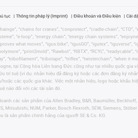
hủ tục
Thông tin pháp lý (Imprint)
Điều khoản và Điều kiện
Cài đặ
ainge”, “chains for cranes”, “conprotect”, “cradle-chain”, “CTD”, “d
teme”, “e-loop”, “energy chain”, “energy chain systems”, “enjoyneering
us improves what moves”, “igus:bike”, “igusGO”, “igutex”, “iguverse”,
“polymore”, “print2mold”, “Rawbot”, “RBTX”, “RCYL”, “readycable”, “
”, “tribofilament”, “tribotape”, “triflex”, “twisterchain”, “when it 
ogne, tại Cộng hòa Liên bang Đức cũng như tại nhiều quốc gia và
ữu trí tuệ (ví dụ: nhãn hiệu đã đăng ký hoặc các đơn đăng ký nh
và/hoặc các quốc gia khác. Việc một nhãn hiệu, logo hoặc khẩu 
uệ nào đối với các tài sản đó.
oanh các sản phẩm của Allen Bradley, B&R, Baumüller, Beckhoff,
VES, Mitsubishi, NUM, Parker, Bosch Rexroth, SEW, Siemens, Stöbe
ều là sản phẩm chính hãng của igus® SE & Co. KG.