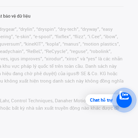
t bảo vệ dữ liệu
rygear”, “drylin”, “dryspin”, “dry-tech”, “dryway”, “easy
”, “e-skin”, “e-spool”, “fixflex”, “flizz”, “i.Cee”, “ibow”,
 “iguversum”, “kineKIT”, “kopla”, “manus”, “motion plastics”,
readychain”, “ReBeL”, “ReCyycle”, “reguse”, “robolink”,
moves, igus improves”, “xirodur”, “xiros” và “yes” là các nhãn
 khu vực pháp lý quốc tế trên toàn cầu. Danh sách này
ãn hiệu đang chờ phê duyệt) của igus® SE & Co. KG hoặc
hiệu không xuất hiện trong danh sách này không đồng nghĩa
Chat hỗ trợ
 Lahr, Control Techniques, Danaher Motion, ELAU, FAGOR,
r hoặc bất kỳ nhà sản xuất truyền động nào khác được đề