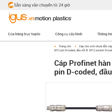
Sẵn sàng vận chuyển từ 24 giờ.
Cửa hàng trực tuyến
Công cụ cấu hình
Thông ti
igus-icon-arrow-right
igus-icon-arrow-right
Trang chủ
Cáp cho xích nhựa dẫn cá
M12 pin D-coded, đầu nối B: M12 socket D-co
Cáp Profinet hàn
pin D-coded, đầu