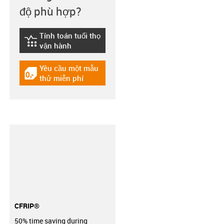
độ phù hợp?
Tính toán tuổi thọ
igus-icon-lebensdauerrechner
vận hành
Yêu cầu một mẫu
igus-icon-gratismuster
thử miễn phí
CFRIP®
50% time saving during