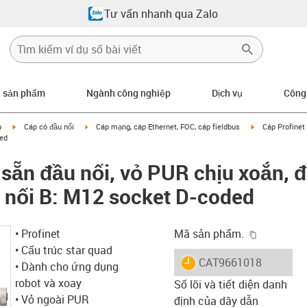
Tư vấn nhanh qua Zalo
n sản phẩm
Ngành công nghiệp
Dịch vụ
Công
igus-icon-arrow-right
igus-icon-arrow-right
igus-icon-arrow
p
Cáp có đầu nối
Cáp mạng, cáp Ethernet, FOC, cáp fieldbus
Cáp Profinet 
ded
 sẵn đầu nối, vỏ PUR chịu xoắn, 
 nối B: M12 socket D-coded
igus-icon-
• Profinet
Mã sản phẩm.
• Cấu trúc star quad
igus-icon-lieferzeit
CAT9661018
• Dành cho ứng dụng
robot và xoay
Số lõi và tiết diện danh
• Vỏ ngoài PUR
định của dây dẫn