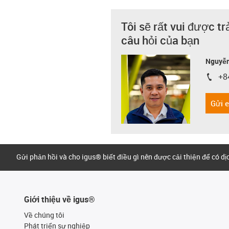
Tôi sẽ rất vui được tr
câu hỏi của bạn
Nguyễn
+8
igus-i
Gửi 
Gửi phản hồi và cho igus® biết điều gì nên được cải thiện để có d
Giới thiệu về igus®
Về chúng tôi
Phát triển sự nghiệp