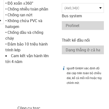
• Độ xoắn ±360°
(4x0,34)C
• Chống nhiễu toàn phần
• Chống rạn nứt
Bus system
igus-icon-lupe
• Không chứa PVC và
halogen
• Chống dầu và chống
cháy
Thiết kế đầu nối
• Đảm bảo 10 triệu hành
trình kép
Cam kết vận hành lên
tới 4 năm
igus® GmbH xác định độ
igus-icon-info
dài cáp trên toàn bộ chiều
dài, kể cả mối nối hoặc tùy
chỉnh mờ.
Công cụ trực