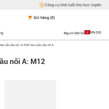
Công cụ tính tuổi thọ trực tuyến
Giỏ hàng
(0)
VN
(
VI
)
 ty
Người liên hệ
-right
hàn sẵn đầu nối, vỏ PUR chịu xoắn, đầu nối A:
đầu nối A: M12
copy-clipboard