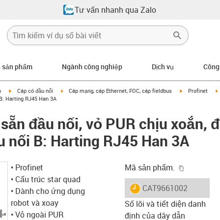
Tư vấn nhanh qua Zalo
n sản phẩm
Ngành công nghiệp
Dịch vụ
Công
igus-icon-arrow-right
igus-icon-arrow-right
igus-icon-arrow
p
Cáp có đầu nối
Cáp mạng, cáp Ethernet, FOC, cáp fieldbus
Profinet
 B: Harting RJ45 Han 3A
 sẵn đầu nối, vỏ PUR chịu xoắn, đ
 nối B: Harting RJ45 Han 3A
igus-icon-
• Profinet
Mã sản phẩm.
• Cấu trúc star quad
igus-icon-lieferzeit
CAT9661002
• Dành cho ứng dụng
robot và xoay
Số lõi và tiết diện danh
• Vỏ ngoài PUR
định của dây dẫn