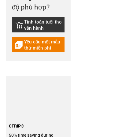
độ phù hợp?
Tính toán tuổi thọ
igus-icon-lebensdauerrechner
vận hành
Yêu cầu một mẫu
igus-icon-gratismuster
thử miễn phí
CFRIP®
50% time saving during