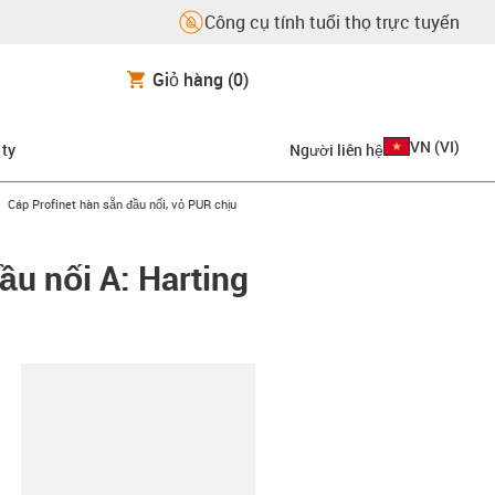
Công cụ tính tuổi thọ trực tuyến
Giỏ hàng
(0)
VN
(
VI
)
 ty
Người liên hệ
-right
igus-icon-arrow-right
Cáp Profinet hàn sẵn đầu nối, vỏ PUR chịu
ầu nối A: Harting
copy-clipboard