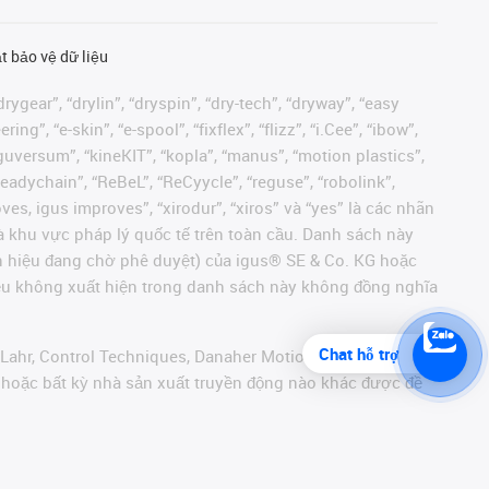
t bảo vệ dữ liệu
rygear”, “drylin”, “dryspin”, “dry-tech”, “dryway”, “easy
”, “e-skin”, “e-spool”, “fixflex”, “flizz”, “i.Cee”, “ibow”,
 “iguversum”, “kineKIT”, “kopla”, “manus”, “motion plastics”,
readychain”, “ReBeL”, “ReCyycle”, “reguse”, “robolink”,
moves, igus improves”, “xirodur”, “xiros” và “yes” là các nhãn
 khu vực pháp lý quốc tế trên toàn cầu. Danh sách này
ãn hiệu đang chờ phê duyệt) của igus® SE & Co. KG hoặc
hiệu không xuất hiện trong danh sách này không đồng nghĩa
Chat hỗ trợ
 Lahr, Control Techniques, Danaher Motion, ELAU, FAGOR,
r hoặc bất kỳ nhà sản xuất truyền động nào khác được đề