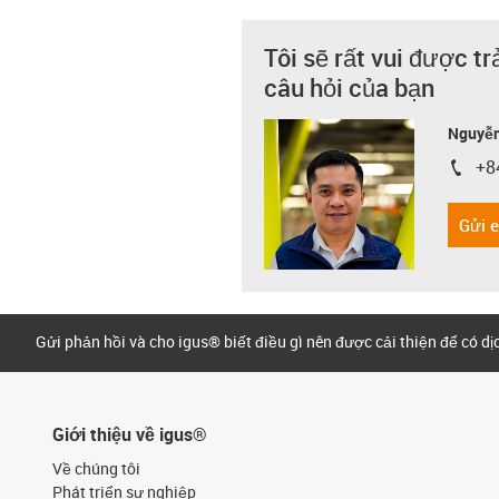
Tôi sẽ rất vui được tr
câu hỏi của bạn
Nguyễn
+8
igus-i
Gửi 
Gửi phản hồi và cho igus® biết điều gì nên được cải thiện để có d
Giới thiệu về igus®
Về chúng tôi
Phát triển sự nghiệp