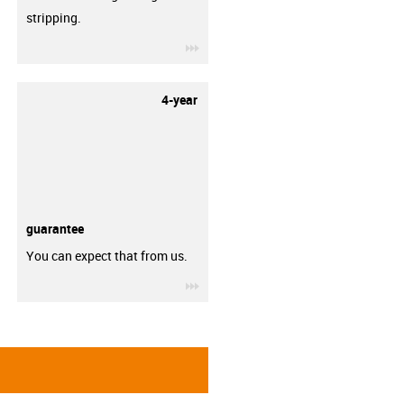
stripping.
igus-icon-3arrow
4-year
guarantee
You can expect that from us.
igus-icon-3arrow