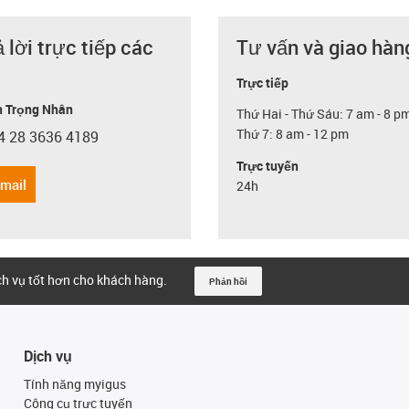
ả lời trực tiếp các
Tư vấn và giao hàn
Trực tiếp
 Trọng Nhân
Thứ Hai - Thứ Sáu: 7 am - 8 p
Thứ 7: 8 am - 12 pm
4 28 3636 4189
con-phone
Trực tuyến
email
24h
ịch vụ tốt hơn cho khách hàng.
Phản hồi
Dịch vụ
Tính năng myigus
Công cụ trực tuyến