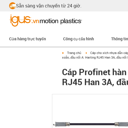
Sẵn sàng vận chuyển từ 24 giờ.
Cửa hàng trực tuyến
Công cụ cấu hình
Thông ti
igus-icon-arrow-right
igus-icon-arrow-right
Trang chủ
Cáp cho xích nhựa dẫn cá
xoắn, đầu nối A: Harting RJ45 Han 3A, đầu nối
Cáp Profinet hàn
RJ45 Han 3A, đầu