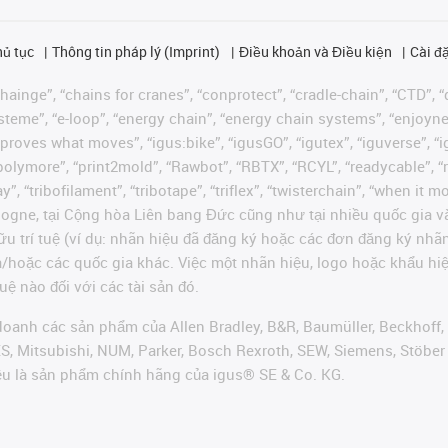
hủ tục
Thông tin pháp lý (Imprint)
Điều khoản và Điều kiện
Cài đặ
ainge”, “chains for cranes”, “conprotect”, “cradle-chain”, “CTD”, “d
teme”, “e-loop”, “energy chain”, “energy chain systems”, “enjoyneering
us improves what moves”, “igus:bike”, “igusGO”, “igutex”, “iguverse”,
“polymore”, “print2mold”, “Rawbot”, “RBTX”, “RCYL”, “readycable”, “
”, “tribofilament”, “tribotape”, “triflex”, “twisterchain”, “when it 
ogne, tại Cộng hòa Liên bang Đức cũng như tại nhiều quốc gia và
ữu trí tuệ (ví dụ: nhãn hiệu đã đăng ký hoặc các đơn đăng ký nh
và/hoặc các quốc gia khác. Việc một nhãn hiệu, logo hoặc khẩu 
uệ nào đối với các tài sản đó.
oanh các sản phẩm của Allen Bradley, B&R, Baumüller, Beckhoff,
VES, Mitsubishi, NUM, Parker, Bosch Rexroth, SEW, Siemens, Stöbe
ều là sản phẩm chính hãng của igus® SE & Co. KG.