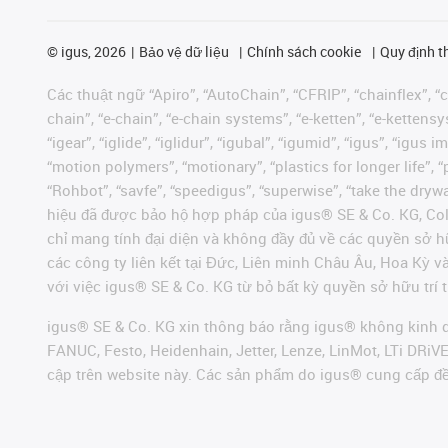
©
igus, 2026
Bảo vệ dữ liệu
Chính sách cookie
Quy định t
Các thuật ngữ “Apiro”, “AutoChain”, “CFRIP”, “chainflex”, “ch
chain”, “e-chain”, “e-chain systems”, “e-ketten”, “e-kettensys
“igear”, “iglide”, “iglidur”, “igubal”, “igumid”, “igus”, “ig
“motion polymers”, “motionary”, “plastics for longer life”, 
“Rohbot”, “savfe”, “speedigus”, “superwise”, “take the dryway
hiệu đã được bảo hộ hợp pháp của igus® SE & Co. KG, Col
chỉ mang tính đại diện và không đầy đủ về các quyền sở h
các công ty liên kết tại Đức, Liên minh Châu Âu, Hoa Kỳ 
với việc igus® SE & Co. KG từ bỏ bất kỳ quyền sở hữu trí t
igus® SE & Co. KG xin thông báo rằng igus® không kinh d
FANUC, Festo, Heidenhain, Jetter, Lenze, LinMot, LTi DRi
cập trên website này. Các sản phẩm do igus® cung cấp đ