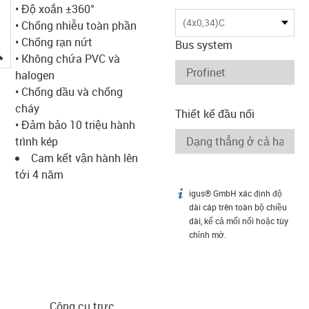
• Độ xoắn ±360°
(4x0,34)C
• Chống nhiễu toàn phần
• Chống rạn nứt
Bus system
igus-icon-lupe
• Không chứa PVC và
halogen
• Chống dầu và chống
cháy
Thiết kế đầu nối
• Đảm bảo 10 triệu hành
trình kép
Cam kết vận hành lên
tới 4 năm
igus® GmbH xác định độ
igus-icon-info
dài cáp trên toàn bộ chiều
dài, kể cả mối nối hoặc tùy
chỉnh mờ.
Công cụ trực