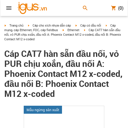
(0)
igus-icon-arrow-right
igus-icon-arrow-right
igus-icon-arrow-right
igus-icon-arrow
Trang chủ
Cáp cho xích nhựa dẫn cáp
Cáp có đầu nối
Cáp
igus-icon-arrow-right
igus-icon-arrow-right
mạng, cáp Ethernet, FOC, cáp fieldbus
Ethernet
Cáp CAT7 hàn sẵn đầu
nối, vỏ PUR chịu xoắn, đầu nối A: Phoenix Contact M12 x-coded, đầu nối B: Phoenix
Contact M12 x-coded
Cáp CAT7 hàn sẵn đầu nối, vỏ
PUR chịu xoắn, đầu nối A:
Phoenix Contact M12 x-coded,
đầu nối B: Phoenix Contact
M12 x-coded
Mẫu ngừng sản xuất