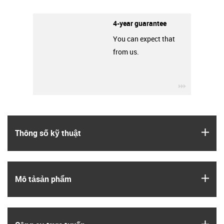
4-year guarantee
You can expect that
from us.
igus-icon-3
igus
Thông số kỹ thuật
igus
Mô tả­sản phẩm
igus