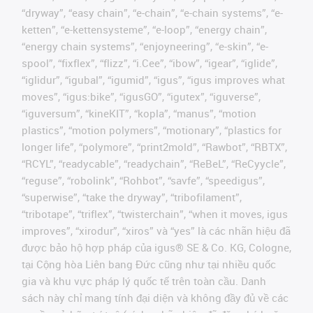
“dryway”, “easy chain”, “e-chain”, “e-chain systems”, “e-
ketten”, “e-kettensysteme”, “e-loop”, “energy chain”,
“energy chain systems”, “enjoyneering”, “e-skin”, “e-
spool”, “fixflex”, “flizz”, “i.Cee”, “ibow”, “igear”, “iglide”,
“iglidur”, “igubal”, “igumid”, “igus”, “igus improves what
moves”, “igus:bike”, “igusGO”, “igutex”, “iguverse”,
“iguversum”, “kineKIT”, “kopla”, “manus”, “motion
plastics”, “motion polymers”, “motionary”, “plastics for
longer life”, “polymore”, “print2mold”, “Rawbot”, “RBTX”,
“RCYL”, “readycable”, “readychain”, “ReBeL”, “ReCyycle”,
“reguse”, “robolink”, “Rohbot”, “savfe”, “speedigus”,
“superwise”, “take the dryway”, “tribofilament”,
“tribotape”, “triflex”, “twisterchain”, “when it moves, igus
improves”, “xirodur”, “xiros” và “yes” là các nhãn hiệu đã
được bảo hộ hợp pháp của igus® SE & Co. KG, Cologne,
tại Cộng hòa Liên bang Đức cũng như tại nhiều quốc
gia và khu vực pháp lý quốc tế trên toàn cầu. Danh
sách này chỉ mang tính đại diện và không đầy đủ về các