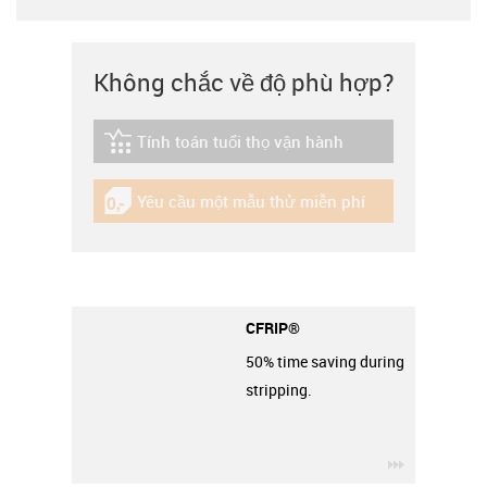
Không chắc về độ phù hợp?
Tính toán tuổi thọ vận hành
igus-icon-lebensdauerrechner
Yêu cầu một mẫu thử miễn phí
igus-icon-gratismuster
CFRIP®
50% time saving during
stripping.
igus-icon-3