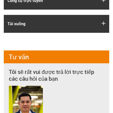
Công cụ trực tuyến
igus
Tải xuống
Tư vấn
Tôi sẽ rất vui được trả lời trực tiếp
các câu hỏi của bạn