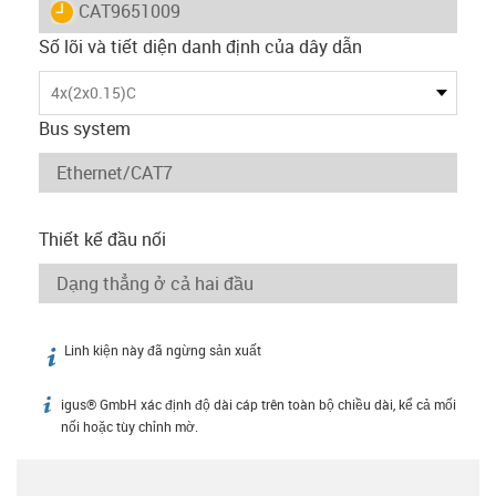
igus-icon-lieferzeit
CAT9651009
Số lõi và tiết diện danh định của dây dẫn
4x(2x0.15)C
Bus system
Thiết kế đầu nối
Linh kiện này đã ngừng sản xuất
igus-icon-info
igus® GmbH xác định độ dài cáp trên toàn bộ chiều dài, kể cả mối
igus-icon-info
nối hoặc tùy chỉnh mờ.