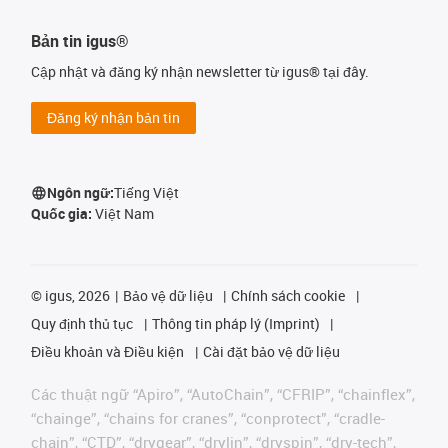
Bản tin igus®
Cập nhật và đăng ký nhận newsletter từ igus® tại đây.
Đăng ký nhận bản tin
Ngôn ngữ:
Tiếng Việt
Quốc gia:
Việt Nam
©
igus, 2026
Bảo vệ dữ liệu
Chính sách cookie
Quy định thủ tục
Thông tin pháp lý (Imprint)
Điều khoản và Điều kiện
Cài đặt bảo vệ dữ liệu
Các thuật ngữ “Apiro”, “AutoChain”, “CFRIP”, “chainflex”,
“chainge”, “chains for cranes”, “conprotect”, “cradle-
chain”, “CTD”, “drygear”, “drylin”, “dryspin”, “dry-tech”,