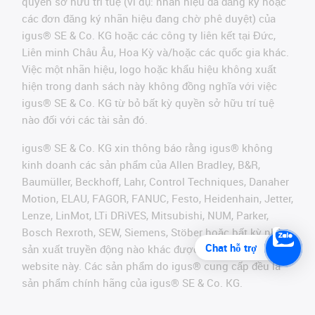
quyền sở hữu trí tuệ (ví dụ: nhãn hiệu đã đăng ký hoặc
các đơn đăng ký nhãn hiệu đang chờ phê duyệt) của
igus® SE & Co. KG hoặc các công ty liên kết tại Đức,
Liên minh Châu Âu, Hoa Kỳ và/hoặc các quốc gia khác.
Việc một nhãn hiệu, logo hoặc khẩu hiệu không xuất
hiện trong danh sách này không đồng nghĩa với việc
igus® SE & Co. KG từ bỏ bất kỳ quyền sở hữu trí tuệ
nào đối với các tài sản đó.
igus® SE & Co. KG xin thông báo rằng igus® không
kinh doanh các sản phẩm của Allen Bradley, B&R,
Baumüller, Beckhoff, Lahr, Control Techniques, Danaher
Motion, ELAU, FAGOR, FANUC, Festo, Heidenhain, Jetter,
Lenze, LinMot, LTi DRiVES, Mitsubishi, NUM, Parker,
Bosch Rexroth, SEW, Siemens, Stöber hoặc bất kỳ nhà
Chat hỗ trợ
sản xuất truyền động nào khác được đề cập trên
website này. Các sản phẩm do igus® cung cấp đều là
sản phẩm chính hãng của igus® SE & Co. KG.