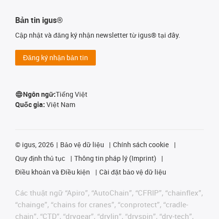
Bản tin igus®
Cập nhật và đăng ký nhận newsletter từ igus® tại đây.
Đăng ký nhận bản tin
Ngôn ngữ:
Tiếng Việt
Quốc gia:
Việt Nam
©
igus, 2026
Bảo vệ dữ liệu
Chính sách cookie
Quy định thủ tục
Thông tin pháp lý (Imprint)
Điều khoản và Điều kiện
Cài đặt bảo vệ dữ liệu
Các thuật ngữ “Apiro”, “AutoChain”, “CFRIP”, “chainflex”,
“chainge”, “chains for cranes”, “conprotect”, “cradle-
chain”, “CTD”, “drygear”, “drylin”, “dryspin”, “dry-tech”,