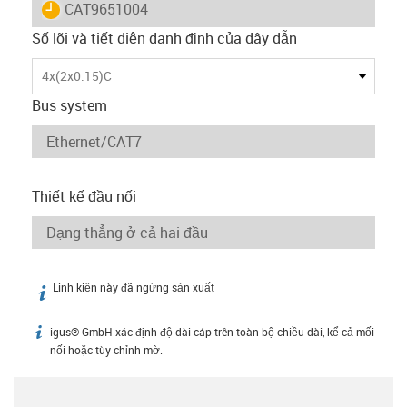
igus-icon-lieferzeit
CAT9651004
Số lõi và tiết diện danh định của dây dẫn
4x(2x0.15)C
Bus system
Thiết kế đầu nối
Linh kiện này đã ngừng sản xuất
igus-icon-info
igus® GmbH xác định độ dài cáp trên toàn bộ chiều dài, kể cả mối
igus-icon-info
nối hoặc tùy chỉnh mờ.