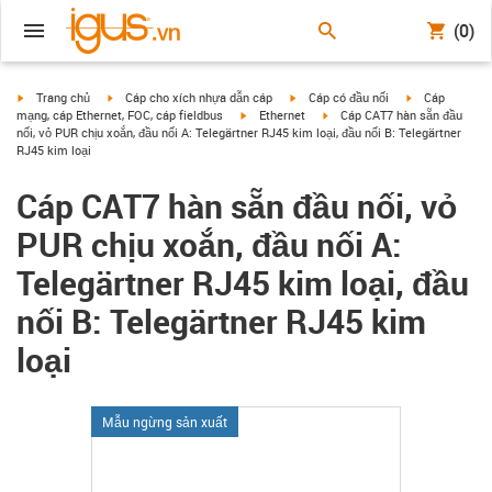
(0)
igus-icon-arrow-right
igus-icon-arrow-right
igus-icon-arrow-right
igus-icon-arrow
Trang chủ
Cáp cho xích nhựa dẫn cáp
Cáp có đầu nối
Cáp
igus-icon-arrow-right
igus-icon-arrow-right
mạng, cáp Ethernet, FOC, cáp fieldbus
Ethernet
Cáp CAT7 hàn sẵn đầu
nối, vỏ PUR chịu xoắn, đầu nối A: Telegärtner RJ45 kim loại, đầu nối B: Telegärtner
RJ45 kim loại
Cáp CAT7 hàn sẵn đầu nối, vỏ
PUR chịu xoắn, đầu nối A:
Telegärtner RJ45 kim loại, đầu
nối B: Telegärtner RJ45 kim
loại
Mẫu ngừng sản xuất