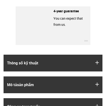
4-year guarantee
You can expect that
from us.
igus-icon-3
igus
Thông số kỹ thuật
igus
Mô tả­sản phẩm
igus