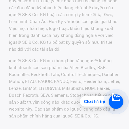
quyền sở hữu trí tuệ (ví dụ: nhãn hiệu đã đăng ký hoặc
các đơn đăng ký nhãn hiệu đang chờ phê duyệt) của
igus® SE & Co. KG hoặc các công ty liên kết tại Đức,
Liên minh Châu Âu, Hoa Kỳ và/hoặc các quốc gia khác.
Việc một nhãn hiệu, logo hoặc khẩu hiệu không xuất
hiện trong danh sách này không đồng nghĩa với việc
igus® SE & Co. KG từ bỏ bất kỳ quyền sở hữu trí tuệ
nào đối với các tài sản đó.
igus® SE & Co. KG xin thông báo rằng igus® không
kinh doanh các sản phẩm của Allen Bradley, B&R,
Baumüller, Beckhoff, Lahr, Control Techniques, Danaher
Motion, ELAU, FAGOR, FANUC, Festo, Heidenhain, Jetter,
Lenze, LinMot, LTi DRiVES, Mitsubishi, NUM, Parker,
Bosch Rexroth, SEW, Siemens, Stöber hoặc bất kỳ nhà
Chat hỗ trợ
sản xuất truyền động nào khác được đề cập trên
website này. Các sản phẩm do igus® cung cấp đều là
sản phẩm chính hãng của igus® SE & Co. KG.