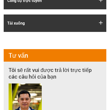
Công cụ trực tuyến
igus
Tải xuống
Tư vấn
Tôi sẽ rất vui được trả lời trực tiếp
các câu hỏi của bạn