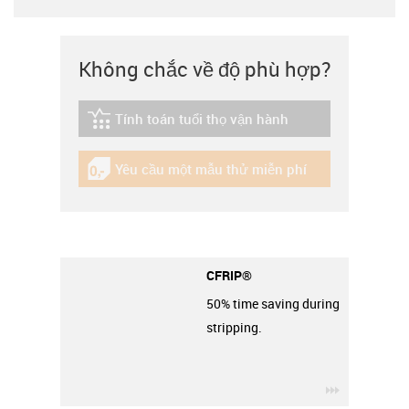
Không chắc về độ phù hợp?
Tính toán tuổi thọ vận hành
igus-icon-lebensdauerrechner
Yêu cầu một mẫu thử miễn phí
igus-icon-gratismuster
CFRIP®
50% time saving during
stripping.
igus-icon-3