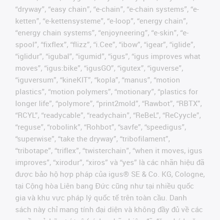
“dryway”, “easy chain”, “e-chain”, “e-chain systems”, “e-
ketten”, “e-kettensysteme”, “e-loop”, “energy chain”,
“energy chain systems”, “enjoyneering”, “e-skin”, “e-
spool”, “fixflex”, “flizz”, “i.Cee”, “ibow”, “igear”, “iglide”,
“iglidur”, “igubal”, “igumid”, “igus”, “igus improves what
moves”, “igus:bike”, “igusGO”, “igutex”, “iguverse”,
“iguversum”, “kineKIT”, “kopla”, “manus”, “motion
plastics”, “motion polymers”, “motionary”, “plastics for
longer life”, “polymore”, “print2mold”, “Rawbot”, “RBTX”,
“RCYL”, “readycable”, “readychain”, “ReBeL”, “ReCyycle”,
“reguse”, “robolink”, “Rohbot”, “savfe”, “speedigus”,
“superwise”, “take the dryway”, “tribofilament”,
“tribotape”, “triflex”, “twisterchain”, “when it moves, igus
improves”, “xirodur”, “xiros” và “yes” là các nhãn hiệu đã
được bảo hộ hợp pháp của igus® SE & Co. KG, Cologne,
tại Cộng hòa Liên bang Đức cũng như tại nhiều quốc
gia và khu vực pháp lý quốc tế trên toàn cầu. Danh
sách này chỉ mang tính đại diện và không đầy đủ về các