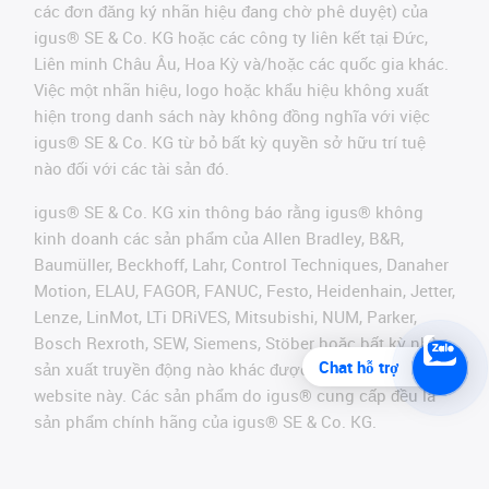
các đơn đăng ký nhãn hiệu đang chờ phê duyệt) của
igus® SE & Co. KG hoặc các công ty liên kết tại Đức,
Liên minh Châu Âu, Hoa Kỳ và/hoặc các quốc gia khác.
Việc một nhãn hiệu, logo hoặc khẩu hiệu không xuất
hiện trong danh sách này không đồng nghĩa với việc
igus® SE & Co. KG từ bỏ bất kỳ quyền sở hữu trí tuệ
nào đối với các tài sản đó.
igus® SE & Co. KG xin thông báo rằng igus® không
kinh doanh các sản phẩm của Allen Bradley, B&R,
Baumüller, Beckhoff, Lahr, Control Techniques, Danaher
Motion, ELAU, FAGOR, FANUC, Festo, Heidenhain, Jetter,
Lenze, LinMot, LTi DRiVES, Mitsubishi, NUM, Parker,
Bosch Rexroth, SEW, Siemens, Stöber hoặc bất kỳ nhà
Chat hỗ trợ
sản xuất truyền động nào khác được đề cập trên
website này. Các sản phẩm do igus® cung cấp đều là
sản phẩm chính hãng của igus® SE & Co. KG.