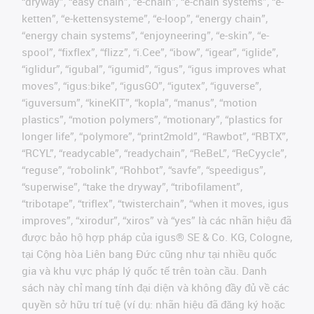
“dryway”, “easy chain”, “e-chain”, “e-chain systems”, “e-
ketten”, “e-kettensysteme”, “e-loop”, “energy chain”,
“energy chain systems”, “enjoyneering”, “e-skin”, “e-
spool”, “fixflex”, “flizz”, “i.Cee”, “ibow”, “igear”, “iglide”,
“iglidur”, “igubal”, “igumid”, “igus”, “igus improves what
moves”, “igus:bike”, “igusGO”, “igutex”, “iguverse”,
“iguversum”, “kineKIT”, “kopla”, “manus”, “motion
plastics”, “motion polymers”, “motionary”, “plastics for
longer life”, “polymore”, “print2mold”, “Rawbot”, “RBTX”,
“RCYL”, “readycable”, “readychain”, “ReBeL”, “ReCyycle”,
“reguse”, “robolink”, “Rohbot”, “savfe”, “speedigus”,
“superwise”, “take the dryway”, “tribofilament”,
“tribotape”, “triflex”, “twisterchain”, “when it moves, igus
improves”, “xirodur”, “xiros” và “yes” là các nhãn hiệu đã
được bảo hộ hợp pháp của igus® SE & Co. KG, Cologne,
tại Cộng hòa Liên bang Đức cũng như tại nhiều quốc
gia và khu vực pháp lý quốc tế trên toàn cầu. Danh
sách này chỉ mang tính đại diện và không đầy đủ về các
quyền sở hữu trí tuệ (ví dụ: nhãn hiệu đã đăng ký hoặc