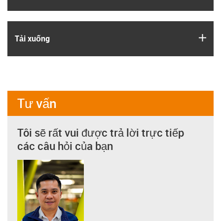
igus
Tải xuống
Tư vấn
Tôi sẽ rất vui được trả lời trực tiếp
các câu hỏi của bạn