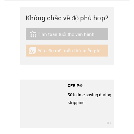
Không chắc về độ phù hợp?
Tính toán tuổi thọ vận hành
igus-icon-lebensdauerrechner
Yêu cầu một mẫu thử miễn phí
igus-icon-gratismuster
CFRIP®
50% time saving during
stripping.
igus-icon-3