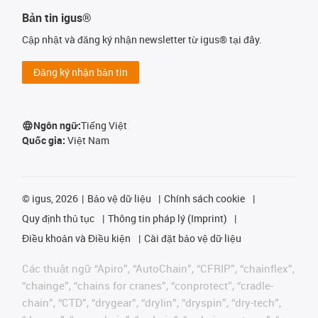
Bản tin igus®
Cập nhật và đăng ký nhận newsletter từ igus® tại đây.
Đăng ký nhận bản tin
Ngôn ngữ:
Tiếng Việt
Quốc gia:
Việt Nam
©
igus, 2026
Bảo vệ dữ liệu
Chính sách cookie
Quy định thủ tục
Thông tin pháp lý (Imprint)
Điều khoản và Điều kiện
Cài đặt bảo vệ dữ liệu
Các thuật ngữ “Apiro”, “AutoChain”, “CFRIP”, “chainflex”,
“chainge”, “chains for cranes”, “conprotect”, “cradle-
chain”, “CTD”, “drygear”, “drylin”, “dryspin”, “dry-tech”,