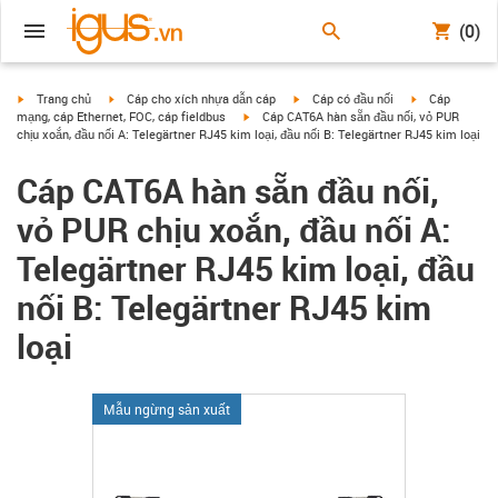
(0)
igus-icon-arrow-right
igus-icon-arrow-right
igus-icon-arrow-right
igus-icon-arrow
Trang chủ
Cáp cho xích nhựa dẫn cáp
Cáp có đầu nối
Cáp
igus-icon-arrow-right
mạng, cáp Ethernet, FOC, cáp fieldbus
Cáp CAT6A hàn sẵn đầu nối, vỏ PUR
chịu xoắn, đầu nối A: Telegärtner RJ45 kim loại, đầu nối B: Telegärtner RJ45 kim loại
Cáp CAT6A hàn sẵn đầu nối,
vỏ PUR chịu xoắn, đầu nối A:
Telegärtner RJ45 kim loại, đầu
nối B: Telegärtner RJ45 kim
loại
Mẫu ngừng sản xuất