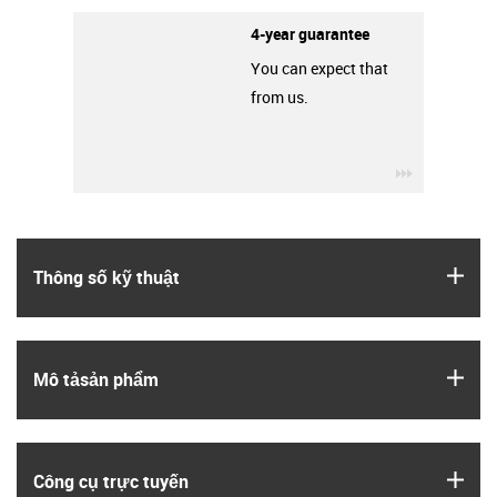
4-year guarantee
You can expect that
from us.
igus-icon-3
igus
Thông số kỹ thuật
igus
Mô tả­sản phẩm
igus
Công cụ trực tuyến