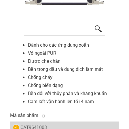
igus-icon-lup
Dành cho các ứng dụng xoắn
Vỏ ngoài PUR
Được che chắn
Bền trong dầu và dung dịch làm mát
Chống cháy
Chống biến dạng
Bền đối với thủy phân và kháng khuẩn
Cam kết vận hành lên tới 4 năm
igus-icon-copy-clipboard
Mã sản phẩm.
igus-icon-lieferzeit
CAT9641003