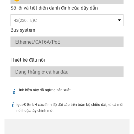
Số lõi và tiết diện danh định của dây dẫn
4x(2x0.15)C
Bus system
Thiết kế đầu nối
Linh kiện này đã ngừng sản xuất
igus-icon-info
igus® GmbH xác định độ dài cáp trên toàn bộ chiều dài, kể cả mối
igus-icon-info
nối hoặc tùy chỉnh mờ.