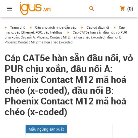
(0)
igus-icon-arrow-right
igus-icon-arrow-right
igus-icon-arrow-right
igus-icon-arrow
Trang chủ
Cáp cho xích nhựa dẫn cáp
Cáp có đầu nối
Cáp
igus-icon-arrow-right
mạng, cáp Ethernet, FOC, cáp fieldbus
Cáp CAT5e hàn sẵn đầu nối, vỏ PUR
chịu xoắn, đầu nối A: Phoenix Contact M12 mã hoá chéo (x-coded), đầu nối B:
Phoenix Contact M12 mã hoá chéo (x-coded)
Cáp CAT5e hàn sẵn đầu nối, vỏ
PUR chịu xoắn, đầu nối A:
Phoenix Contact M12 mã hoá
chéo (x-coded), đầu nối B:
Phoenix Contact M12 mã hoá
chéo (x-coded)
Mẫu ngừng sản xuất