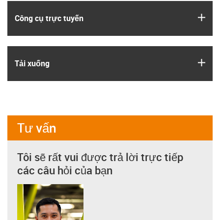
igus
Công cụ trực tuyến
igus
Tải xuống
Tư vấn
Tôi sẽ rất vui được trả lời trực tiếp
các câu hỏi của bạn