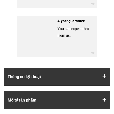
igus-icon-3
4-year guarantee
You can expect that
from us.
igus-icon-3
igus
Thông số kỹ thuật
igus
Mô tả­sản phẩm