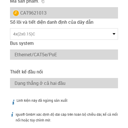
igus-icon-copy-clipboard
Mã sản phẩm.
igus-icon-lieferzeit
CAT9621013
Số lõi và tiết diện danh định của dây dẫn
4x(2x0.15)C
Bus system
Thiết kế đầu nối
Linh kiện này đã ngừng sản xuất
igus-icon-info
igus® GmbH xác định độ dài cáp trên toàn bộ chiều dài, kể cả mối
igus-icon-info
nối hoặc tùy chỉnh mờ.