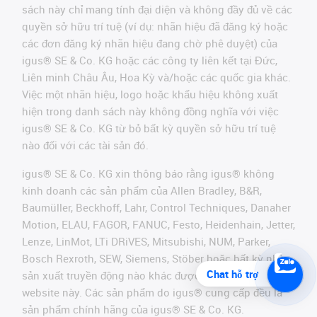
sách này chỉ mang tính đại diện và không đầy đủ về các
quyền sở hữu trí tuệ (ví dụ: nhãn hiệu đã đăng ký hoặc
các đơn đăng ký nhãn hiệu đang chờ phê duyệt) của
igus® SE & Co. KG hoặc các công ty liên kết tại Đức,
Liên minh Châu Âu, Hoa Kỳ và/hoặc các quốc gia khác.
Việc một nhãn hiệu, logo hoặc khẩu hiệu không xuất
hiện trong danh sách này không đồng nghĩa với việc
igus® SE & Co. KG từ bỏ bất kỳ quyền sở hữu trí tuệ
nào đối với các tài sản đó.
igus® SE & Co. KG xin thông báo rằng igus® không
kinh doanh các sản phẩm của Allen Bradley, B&R,
Baumüller, Beckhoff, Lahr, Control Techniques, Danaher
Motion, ELAU, FAGOR, FANUC, Festo, Heidenhain, Jetter,
Lenze, LinMot, LTi DRiVES, Mitsubishi, NUM, Parker,
Bosch Rexroth, SEW, Siemens, Stöber hoặc bất kỳ nhà
Chat hỗ trợ
sản xuất truyền động nào khác được đề cập trên
website này. Các sản phẩm do igus® cung cấp đều là
sản phẩm chính hãng của igus® SE & Co. KG.