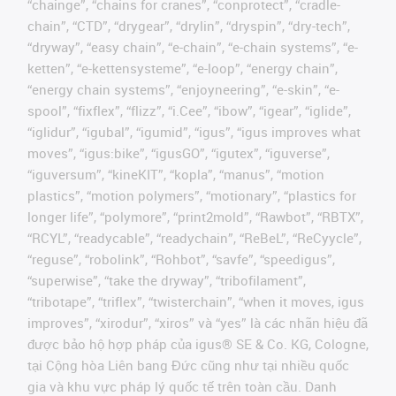
“chainge”, “chains for cranes”, “conprotect”, “cradle-
chain”, “CTD”, “drygear”, “drylin”, “dryspin”, “dry-tech”,
“dryway”, “easy chain”, “e-chain”, “e-chain systems”, “e-
ketten”, “e-kettensysteme”, “e-loop”, “energy chain”,
“energy chain systems”, “enjoyneering”, “e-skin”, “e-
spool”, “fixflex”, “flizz”, “i.Cee”, “ibow”, “igear”, “iglide”,
“iglidur”, “igubal”, “igumid”, “igus”, “igus improves what
moves”, “igus:bike”, “igusGO”, “igutex”, “iguverse”,
“iguversum”, “kineKIT”, “kopla”, “manus”, “motion
plastics”, “motion polymers”, “motionary”, “plastics for
longer life”, “polymore”, “print2mold”, “Rawbot”, “RBTX”,
“RCYL”, “readycable”, “readychain”, “ReBeL”, “ReCyycle”,
“reguse”, “robolink”, “Rohbot”, “savfe”, “speedigus”,
“superwise”, “take the dryway”, “tribofilament”,
“tribotape”, “triflex”, “twisterchain”, “when it moves, igus
improves”, “xirodur”, “xiros” và “yes” là các nhãn hiệu đã
được bảo hộ hợp pháp của igus® SE & Co. KG, Cologne,
tại Cộng hòa Liên bang Đức cũng như tại nhiều quốc
gia và khu vực pháp lý quốc tế trên toàn cầu. Danh