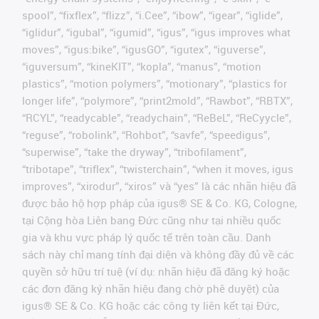
spool”, “fixflex”, “flizz”, “i.Cee”, “ibow”, “igear”, “iglide”,
“iglidur”, “igubal”, “igumid”, “igus”, “igus improves what
moves”, “igus:bike”, “igusGO”, “igutex”, “iguverse”,
“iguversum”, “kineKIT”, “kopla”, “manus”, “motion
plastics”, “motion polymers”, “motionary”, “plastics for
longer life”, “polymore”, “print2mold”, “Rawbot”, “RBTX”,
“RCYL”, “readycable”, “readychain”, “ReBeL”, “ReCyycle”,
“reguse”, “robolink”, “Rohbot”, “savfe”, “speedigus”,
“superwise”, “take the dryway”, “tribofilament”,
“tribotape”, “triflex”, “twisterchain”, “when it moves, igus
improves”, “xirodur”, “xiros” và “yes” là các nhãn hiệu đã
được bảo hộ hợp pháp của igus® SE & Co. KG, Cologne,
tại Cộng hòa Liên bang Đức cũng như tại nhiều quốc
gia và khu vực pháp lý quốc tế trên toàn cầu. Danh
sách này chỉ mang tính đại diện và không đầy đủ về các
quyền sở hữu trí tuệ (ví dụ: nhãn hiệu đã đăng ký hoặc
các đơn đăng ký nhãn hiệu đang chờ phê duyệt) của
igus® SE & Co. KG hoặc các công ty liên kết tại Đức,