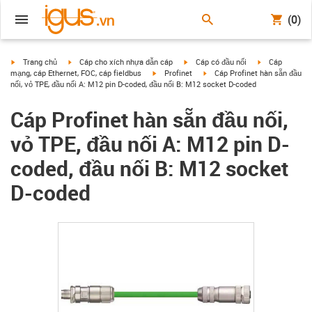
(0)
igus-icon-arrow-right
igus-icon-arrow-right
igus-icon-arrow-right
igus-icon-arrow
Trang chủ
Cáp cho xích nhựa dẫn cáp
Cáp có đầu nối
Cáp
igus-icon-arrow-right
igus-icon-arrow-right
mạng, cáp Ethernet, FOC, cáp fieldbus
Profinet
Cáp Profinet hàn sẵn đầu
nối, vỏ TPE, đầu nối A: M12 pin D-coded, đầu nối B: M12 socket D-coded
Cáp Profinet hàn sẵn đầu nối,
vỏ TPE, đầu nối A: M12 pin D-
coded, đầu nối B: M12 socket
D-coded