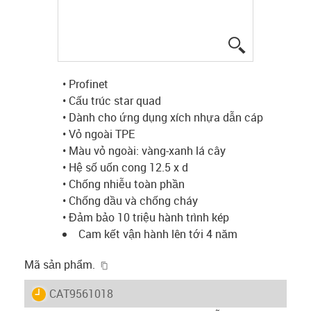
igus-icon-lup
• Profinet
• Cấu trúc star quad
• Dành cho ứng dụng xích nhựa dẫn cáp
• Vỏ ngoài TPE
• Màu vỏ ngoài: vàng-xanh lá cây
• Hệ số uốn cong 12.5 x d
• Chống nhiễu toàn phần
• Chống dầu và chống cháy
• Đảm bảo 10 triệu hành trình kép
Cam kết vận hành lên tới 4 năm
igus-icon-copy-clipboard
Mã sản phẩm.
igus-icon-lieferzeit
CAT9561018