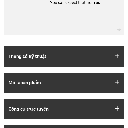
You can expect that from us.
igu
igus
Thông số kỹ thuật
igus
Mô tả­sản phẩm
igus
Công cụ trực tuyến