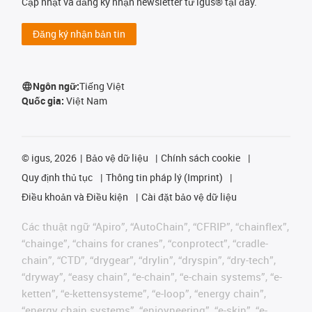
Cập nhật và đăng ký nhận newsletter từ igus® tại đây.
Đăng ký nhận bản tin
Ngôn ngữ:
Tiếng Việt
Quốc gia:
Việt Nam
©
igus, 2026
Bảo vệ dữ liệu
Chính sách cookie
Quy định thủ tục
Thông tin pháp lý (Imprint)
Điều khoản và Điều kiện
Cài đặt bảo vệ dữ liệu
Các thuật ngữ “Apiro”, “AutoChain”, “CFRIP”, “chainflex”,
“chainge”, “chains for cranes”, “conprotect”, “cradle-
chain”, “CTD”, “drygear”, “drylin”, “dryspin”, “dry-tech”,
“dryway”, “easy chain”, “e-chain”, “e-chain systems”, “e-
ketten”, “e-kettensysteme”, “e-loop”, “energy chain”,
“energy chain systems”, “enjoyneering”, “e-skin”, “e-