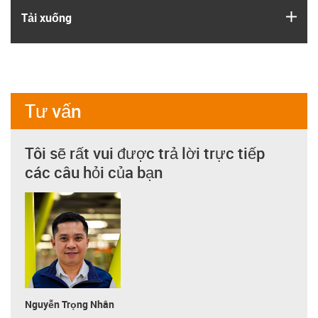
igus
Tải xuống
Tư vấn
Tôi sẽ rất vui được trả lời trực tiếp
các câu hỏi của bạn
Nguyễn Trọng Nhân