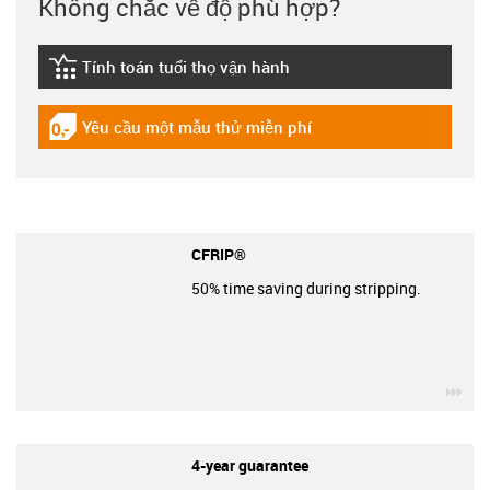
Không chắc về độ phù hợp?
Tính toán tuổi thọ vận hành
igus-icon-lebensdauerrechner
Yêu cầu một mẫu thử miễn phí
igus-icon-gratismuster
CFRIP®
50% time saving during stripping.
igu
4-year guarantee