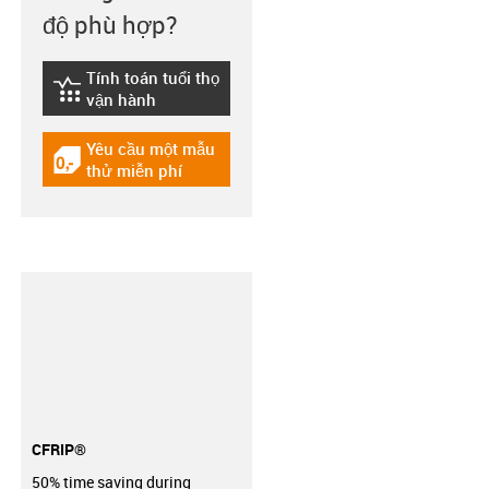
độ phù hợp?
Tính toán tuổi thọ
igus-icon-lebensdauerrechner
vận hành
Yêu cầu một mẫu
igus-icon-gratismuster
thử miễn phí
CFRIP®
50% time saving during