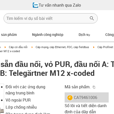
Tư vấn nhanh qua Zalo
n sản phẩm
Ngành công nghiệp
Dịch vụ
Công
igus-icon-arrow-right
igus-icon-arrow-right
igus-icon-arrow
p
Cáp có đầu nối
Cáp mạng, cáp Ethernet, FOC, cáp fieldbus
Cáp Profinet 
tner M12 x-coded
 sẵn đầu nối, vỏ PUR, đầu nối A: 
i B: Telegärtner M12 x-coded
igus-icon-
Đối với các ứng dụng
Mã sản phẩm.
nặng trung bình
igus-icon-lieferzeit
CAT9461006
Vỏ ngoài PUR
Số lõi và tiết diện danh
Lớp chống nhiễu
định của dây dẫn