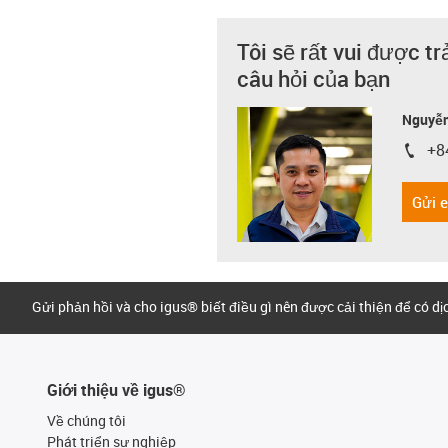
Tôi sẽ rất vui được tr
câu hỏi của bạn
Nguyễn
+8
igus-i
Gửi 
Gửi phản hồi và cho igus® biết điều gì nên được cải thiện để có d
Giới thiệu về igus®
Về chúng tôi
Phát triển sự nghiệp