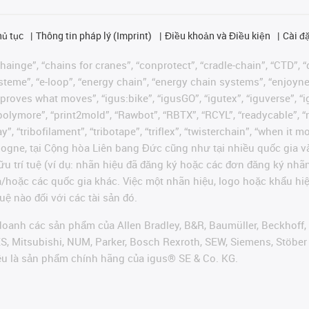
hủ tục
Thông tin pháp lý (Imprint)
Điều khoản và Điều kiện
Cài đặ
ainge”, “chains for cranes”, “conprotect”, “cradle-chain”, “CTD”, “d
teme”, “e-loop”, “energy chain”, “energy chain systems”, “enjoyneering
us improves what moves”, “igus:bike”, “igusGO”, “igutex”, “iguverse”,
“polymore”, “print2mold”, “Rawbot”, “RBTX”, “RCYL”, “readycable”, “
”, “tribofilament”, “tribotape”, “triflex”, “twisterchain”, “when it 
ogne, tại Cộng hòa Liên bang Đức cũng như tại nhiều quốc gia và
ữu trí tuệ (ví dụ: nhãn hiệu đã đăng ký hoặc các đơn đăng ký nh
và/hoặc các quốc gia khác. Việc một nhãn hiệu, logo hoặc khẩu 
uệ nào đối với các tài sản đó.
oanh các sản phẩm của Allen Bradley, B&R, Baumüller, Beckhoff,
VES, Mitsubishi, NUM, Parker, Bosch Rexroth, SEW, Siemens, Stöbe
ều là sản phẩm chính hãng của igus® SE & Co. KG.