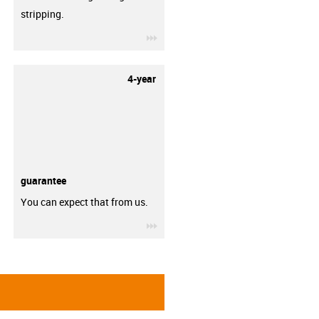
stripping.
igus-icon-3arrow
4-year
guarantee
You can expect that from us.
igus-icon-3arrow