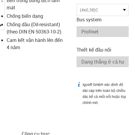
Bền trong dung dịch làm
mát
(4x0,38)C
Chống biến dạng
Bus system
igus-icon-lupe
Chống dầu (Oil-resistant)
(theo DIN EN 50363-10-2)
Cam kết vận hành lên đến
4 năm
Thiết kế đầu nối
igus® GmbH xác định độ
igus-icon-info
dài cáp trên toàn bộ chiều
dài, kể cả mối nối hoặc tùy
chỉnh mờ.
Công cụ trực