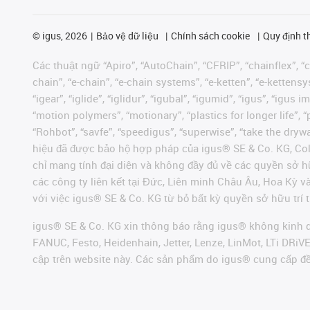
©
igus, 2026
Bảo vệ dữ liệu
Chính sách cookie
Quy định t
Các thuật ngữ “Apiro”, “AutoChain”, “CFRIP”, “chainflex”, “ch
chain”, “e-chain”, “e-chain systems”, “e-ketten”, “e-kettensys
“igear”, “iglide”, “iglidur”, “igubal”, “igumid”, “igus”, “ig
“motion polymers”, “motionary”, “plastics for longer life”, 
“Rohbot”, “savfe”, “speedigus”, “superwise”, “take the dryway
hiệu đã được bảo hộ hợp pháp của igus® SE & Co. KG, Col
chỉ mang tính đại diện và không đầy đủ về các quyền sở h
các công ty liên kết tại Đức, Liên minh Châu Âu, Hoa Kỳ 
với việc igus® SE & Co. KG từ bỏ bất kỳ quyền sở hữu trí t
igus® SE & Co. KG xin thông báo rằng igus® không kinh d
FANUC, Festo, Heidenhain, Jetter, Lenze, LinMot, LTi DRi
cập trên website này. Các sản phẩm do igus® cung cấp đ