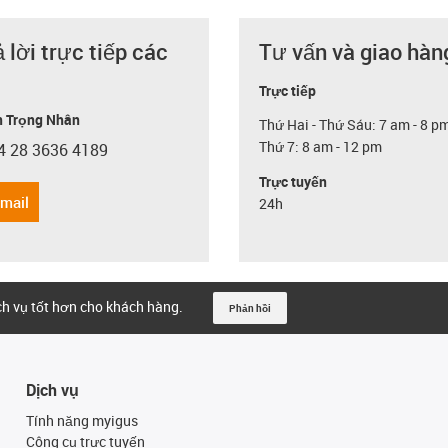
ả lời trực tiếp các
Tư vấn và giao hàn
Trực tiếp
 Trọng Nhân
Thứ Hai - Thứ Sáu: 7 am - 8 p
Thứ 7: 8 am - 12 pm
4 28 3636 4189
con-phone
Trực tuyến
email
24h
ịch vụ tốt hơn cho khách hàng.
Phản hồi
Dịch vụ
Tính năng myigus
Công cụ trực tuyến