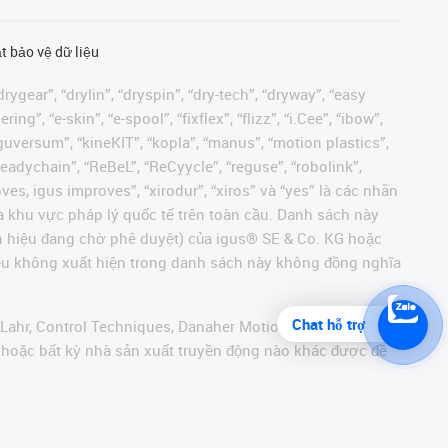
t bảo vệ dữ liệu
rygear”, “drylin”, “dryspin”, “dry-tech”, “dryway”, “easy
”, “e-skin”, “e-spool”, “fixflex”, “flizz”, “i.Cee”, “ibow”,
 “iguversum”, “kineKIT”, “kopla”, “manus”, “motion plastics”,
readychain”, “ReBeL”, “ReCyycle”, “reguse”, “robolink”,
moves, igus improves”, “xirodur”, “xiros” và “yes” là các nhãn
 khu vực pháp lý quốc tế trên toàn cầu. Danh sách này
ãn hiệu đang chờ phê duyệt) của igus® SE & Co. KG hoặc
hiệu không xuất hiện trong danh sách này không đồng nghĩa
Chat hỗ trợ
 Lahr, Control Techniques, Danaher Motion, ELAU, FAGOR,
r hoặc bất kỳ nhà sản xuất truyền động nào khác được đề