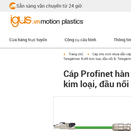
Sẵn sàng vận chuyển từ 24 giờ.
Cửa hàng trực tuyến
Công cụ cấu hình
Thông ti
igus-icon-arrow-right
igus-icon-arrow-right
Trang chủ
Cáp cho xích nhựa dẫn cá
Telegärtner RJ45 kim loại, đầu nối B: Telegär
Cáp Profinet hàn
kim loại, đầu nố