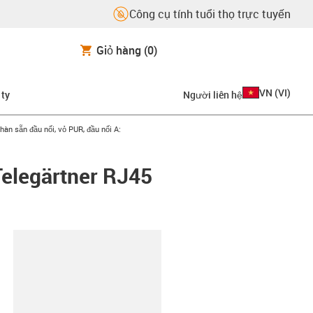
Công cụ tính tuổi thọ trực tuyến
Giỏ hàng
(0)
VN
(
VI
)
 ty
Người liên hệ
-right
hàn sẵn đầu nối, vỏ PUR, đầu nối A:
Telegärtner RJ45
copy-clipboard