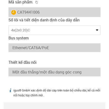
igus-icon-copy-clipboard
Mã sản phẩm.
igus-icon-lieferzeit
CAT9441006
Số lõi và tiết diện danh định của dây dẫn
4x(2x0.20)C
Bus system
Thiết kế đầu nối
igus® GmbH xác định độ dài cáp trên toàn bộ chiều dài, kể cả mối
igus-icon-info
nối hoặc tùy chỉnh mờ.