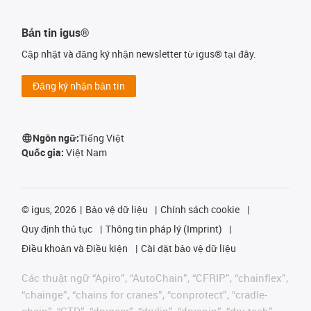
Bản tin igus®
Cập nhật và đăng ký nhận newsletter từ igus® tại đây.
Đăng ký nhận bản tin
Ngôn ngữ:
Tiếng Việt
Quốc gia:
Việt Nam
©
igus, 2026
Bảo vệ dữ liệu
Chính sách cookie
Quy định thủ tục
Thông tin pháp lý (Imprint)
Điều khoản và Điều kiện
Cài đặt bảo vệ dữ liệu
Các thuật ngữ “Apiro”, “AutoChain”, “CFRIP”, “chainflex”,
“chainge”, “chains for cranes”, “conprotect”, “cradle-