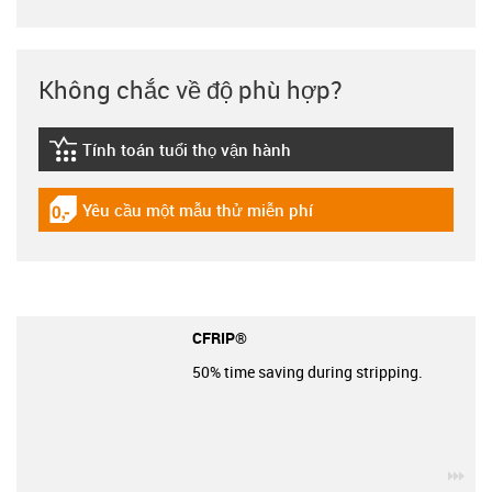
Không chắc về độ phù hợp?
Tính toán tuổi thọ vận hành
igus-icon-lebensdauerrechner
Yêu cầu một mẫu thử miễn phí
igus-icon-gratismuster
CFRIP®
50% time saving during stripping.
igu