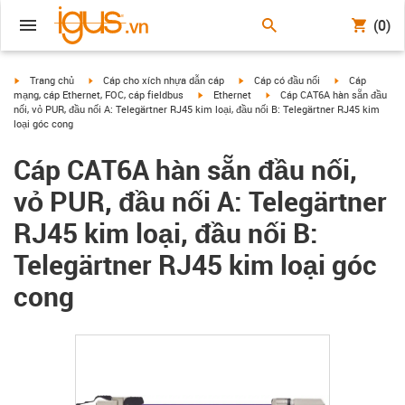
(0)
igus-icon-arrow-right
igus-icon-arrow-right
igus-icon-arrow-right
igus-icon-arrow
Trang chủ
Cáp cho xích nhựa dẫn cáp
Cáp có đầu nối
Cáp
igus-icon-arrow-right
igus-icon-arrow-right
mạng, cáp Ethernet, FOC, cáp fieldbus
Ethernet
Cáp CAT6A hàn sẵn đầu
nối, vỏ PUR, đầu nối A: Telegärtner RJ45 kim loại, đầu nối B: Telegärtner RJ45 kim
loại góc cong
Cáp CAT6A hàn sẵn đầu nối,
vỏ PUR, đầu nối A: Telegärtner
RJ45 kim loại, đầu nối B:
Telegärtner RJ45 kim loại góc
cong