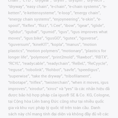
chain”, “CTD”, “drygear”, “drylin”, “dryspin”, “dry-tech”,
“dryway”, “easy chain”, “e-chain”, “e-chain systems”, “e-
ketten”, “e-kettensysteme”, “e-loop”, “energy chain”,
“energy chain systems”, “enjoyneering”, “e-skin”, “e-
spool”, “fixflex”, “flizz”, “i.Cee”, “ibow”, “igear”, “iglide”,
“iglidur”, “igubal”, “igumid”, “igus”, “igus improves what
moves”, “igus:bike”, “igusGO”, “igutex”, “iguverse”,
“iguversum”, “kineKIT”, “kopla”, “manus”, “motion
plastics”, “motion polymers”, “motionary”, “plastics for
longer life”, “polymore”, “print2mold”, “Rawbot”, “RBTX”,
“RCYL”, “readycable”, “readychain”, “ReBeL”, “ReCyycle”,
“reguse”, “robolink”, “Rohbot”, “savfe”, “speedigus”,
“superwise”, “take the dryway”, “tribofilament”,
“tribotape”, “triflex”, “twisterchain”, “when it moves, igus
improves”, “xirodur”, “xiros” và “yes” là các nhãn hiệu đã
được bảo hộ hợp pháp của igus® SE & Co. KG, Cologne,
tại Cộng hòa Liên bang Đức cũng như tại nhiều quốc
gia và khu vực pháp lý quốc tế trên toàn cầu. Danh
sách này chỉ mang tính đại diện và không đầy đủ về các