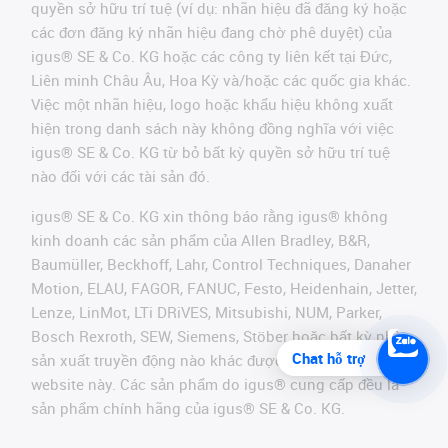
quyền sở hữu trí tuệ (ví dụ: nhãn hiệu đã đăng ký hoặc
các đơn đăng ký nhãn hiệu đang chờ phê duyệt) của
igus® SE & Co. KG hoặc các công ty liên kết tại Đức,
Liên minh Châu Âu, Hoa Kỳ và/hoặc các quốc gia khác.
Việc một nhãn hiệu, logo hoặc khẩu hiệu không xuất
hiện trong danh sách này không đồng nghĩa với việc
igus® SE & Co. KG từ bỏ bất kỳ quyền sở hữu trí tuệ
nào đối với các tài sản đó.
igus® SE & Co. KG xin thông báo rằng igus® không
kinh doanh các sản phẩm của Allen Bradley, B&R,
Baumüller, Beckhoff, Lahr, Control Techniques, Danaher
Motion, ELAU, FAGOR, FANUC, Festo, Heidenhain, Jetter,
Lenze, LinMot, LTi DRiVES, Mitsubishi, NUM, Parker,
Bosch Rexroth, SEW, Siemens, Stöber hoặc bất kỳ nhà
Chat hỗ trợ
sản xuất truyền động nào khác được đề cập trên
website này. Các sản phẩm do igus® cung cấp đều là
sản phẩm chính hãng của igus® SE & Co. KG.