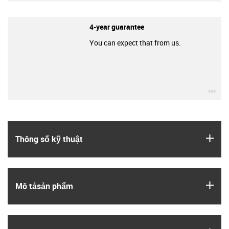
4-year guarantee
You can expect that from us.
igu
igus
Thông số kỹ thuật
igus
Mô tả­sản phẩm