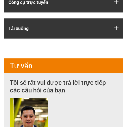
igus
Công cụ trực tuyến
igus
Tải xuống
Tư vấn
Tôi sẽ rất vui được trả lời trực tiếp
các câu hỏi của bạn