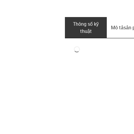
Thông số kỹ
Mô tả­sản
thuật