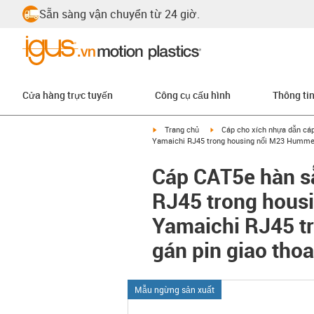
Sẵn sàng vận chuyển từ 24 giờ.
Cửa hàng trực tuyến
Công cụ cấu hình
Thông ti
igus-icon-arrow-right
igus-icon-arrow-right
Trang chủ
Cáp cho xích nhựa dẫn cá
Yamaichi RJ45 trong housing nối M23 Hummel c
Cáp CAT5e hàn sẵ
RJ45 trong housi
Yamaichi RJ45 tr
gán pin giao thoa
Mẫu ngừng sản xuất