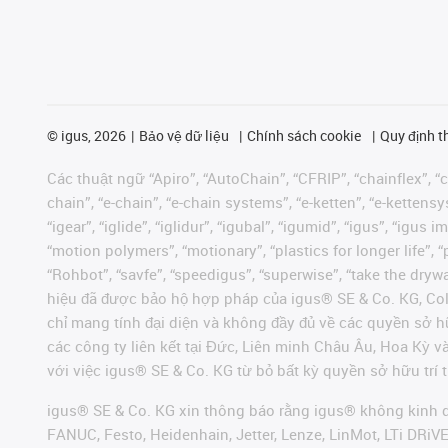
©
igus, 2026
Bảo vệ dữ liệu
Chính sách cookie
Quy định t
Các thuật ngữ “Apiro”, “AutoChain”, “CFRIP”, “chainflex”, “ch
chain”, “e-chain”, “e-chain systems”, “e-ketten”, “e-kettensys
“igear”, “iglide”, “iglidur”, “igubal”, “igumid”, “igus”, “ig
“motion polymers”, “motionary”, “plastics for longer life”, 
“Rohbot”, “savfe”, “speedigus”, “superwise”, “take the dryway
hiệu đã được bảo hộ hợp pháp của igus® SE & Co. KG, Col
chỉ mang tính đại diện và không đầy đủ về các quyền sở h
các công ty liên kết tại Đức, Liên minh Châu Âu, Hoa Kỳ 
với việc igus® SE & Co. KG từ bỏ bất kỳ quyền sở hữu trí t
igus® SE & Co. KG xin thông báo rằng igus® không kinh d
FANUC, Festo, Heidenhain, Jetter, Lenze, LinMot, LTi DRi