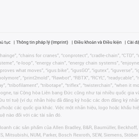
hủ tục
Thông tin pháp lý (Imprint)
Điều khoản và Điều kiện
Cài đặ
ainge”, “chains for cranes”, “conprotect”, “cradle-chain”, “CTD”, “d
teme”, “e-loop”, “energy chain”, “energy chain systems”, “enjoyneering
us improves what moves”, “igus:bike”, “igusGO”, “igutex”, “iguverse”,
“polymore”, “print2mold”, “Rawbot”, “RBTX”, “RCYL”, “readycable”, “
”, “tribofilament”, “tribotape”, “triflex”, “twisterchain”, “when it 
ogne, tại Cộng hòa Liên bang Đức cũng như tại nhiều quốc gia và
ữu trí tuệ (ví dụ: nhãn hiệu đã đăng ký hoặc các đơn đăng ký nh
và/hoặc các quốc gia khác. Việc một nhãn hiệu, logo hoặc khẩu 
uệ nào đối với các tài sản đó.
oanh các sản phẩm của Allen Bradley, B&R, Baumüller, Beckhoff,
VES, Mitsubishi, NUM, Parker, Bosch Rexroth, SEW, Siemens, Stöbe