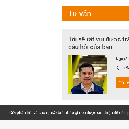
Tư vấn
Tôi sẽ rất vui được tr
câu hỏi của bạn
Nguyễn
+8
igus-i
Gửi 
Gửi phản hồi và cho igus® biết điều gì nên được cải thiện để có d