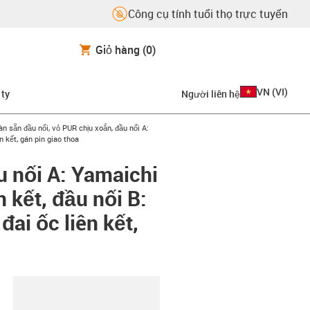
Công cụ tính tuổi thọ trực tuyến
Giỏ hàng
(0)
VN
(
VI
)
 ty
Người liên hệ
-right
n sẵn đầu nối, vỏ PUR chịu xoắn, đầu nối A:
 kết, gán pin giao thoa
u nối A: Yamaichi
 kết, đầu nối B:
ai ốc liên kết,
copy-clipboard