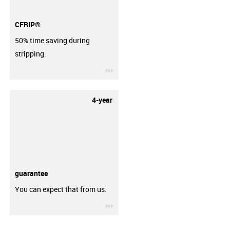
CFRIP®
50% time saving during
stripping.
igus-icon-3arrow
4-year
guarantee
You can expect that from us.
igus-icon-3arrow