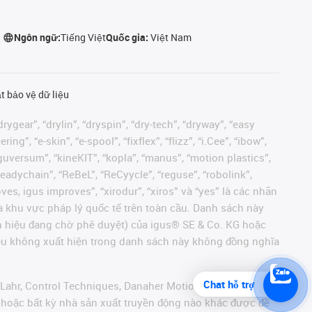
Ngôn ngữ:
Tiếng Việt
Quốc gia:
Việt Nam
t bảo vệ dữ liệu
rygear”, “drylin”, “dryspin”, “dry-tech”, “dryway”, “easy
”, “e-skin”, “e-spool”, “fixflex”, “flizz”, “i.Cee”, “ibow”,
 “iguversum”, “kineKIT”, “kopla”, “manus”, “motion plastics”,
readychain”, “ReBeL”, “ReCyycle”, “reguse”, “robolink”,
moves, igus improves”, “xirodur”, “xiros” và “yes” là các nhãn
 khu vực pháp lý quốc tế trên toàn cầu. Danh sách này
ãn hiệu đang chờ phê duyệt) của igus® SE & Co. KG hoặc
hiệu không xuất hiện trong danh sách này không đồng nghĩa
Chat hỗ trợ
 Lahr, Control Techniques, Danaher Motion, ELAU, FAGOR,
r hoặc bất kỳ nhà sản xuất truyền động nào khác được đề