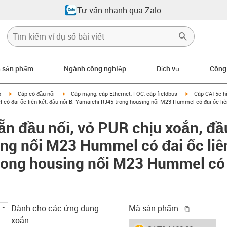
Tư vấn nhanh qua Zalo
n sản phẩm
Ngành công nghiệp
Dịch vụ
Công
igus-icon-arrow-right
igus-icon-arrow-right
igus-icon-arrow
p
Cáp có đầu nối
Cáp mạng, cáp Ethernet, FOC, cáp fieldbus
Cáp CAT5e hà
ó đai ốc liên kết, đầu nối B: Yamaichi RJ45 trong housing nối M23 Hummel có đai ốc liên
n đầu nối, vỏ PUR chịu xoắn, đầ
ng nối M23 Hummel có đai ốc liên
ong housing nối M23 Hummel có đ
igus-icon-
Dành cho các ứng dụng
Mã sản phẩm.
xoắn