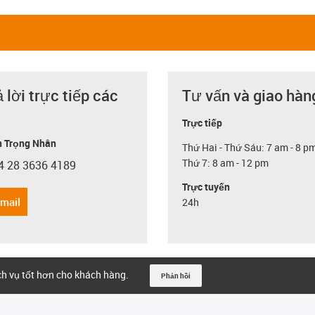
ả lời trực tiếp các
Tư vấn và giao hàn
Trực tiếp
 Trọng Nhân
Thứ Hai - Thứ Sáu: 7 am - 8 p
Thứ 7: 8 am - 12 pm
4 28 3636 4189
con-phone
Trực tuyến
email
24h
ịch vụ tốt hơn cho khách hàng.
Phản hồi