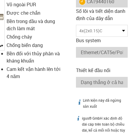
igus-icon-lieferzeit
CAT9440160
Vỏ ngoài PUR
Số lõi và tiết diện danh
Được che chắn
định của dây dẫn
Bền trong dầu và dung
dịch làm mát
4x(2x0.15)C
Chống cháy
Bus system
igus-icon-lupe
Chống biến dạng
Bền đối với thủy phân và
kháng khuẩn
Cam kết vận hành lên tới
Thiết kế đầu nối
4 năm
Linh kiện này đã ngừng
igus-icon-info
sản xuất
igus® GmbH xác định độ
igus-icon-info
dài cáp trên toàn bộ chiều
dài, kể cả mối nối hoặc tùy