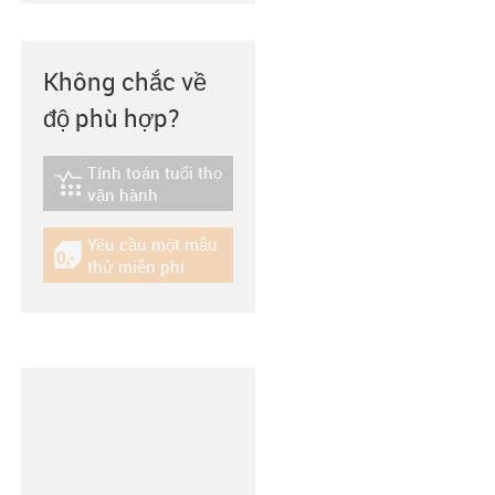
Không chắc về
độ phù hợp?
Tính toán tuổi thọ
igus-icon-lebensdauerrechner
vận hành
Yêu cầu một mẫu
igus-icon-gratismuster
thử miễn phí