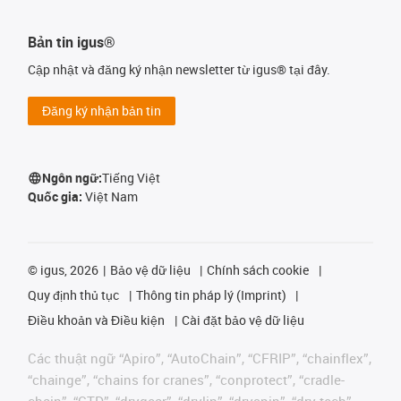
Bản tin igus®
Cập nhật và đăng ký nhận newsletter từ igus® tại đây.
Đăng ký nhận bản tin
Ngôn ngữ:
Tiếng Việt
Quốc gia:
Việt Nam
©
igus, 2026
Bảo vệ dữ liệu
Chính sách cookie
Quy định thủ tục
Thông tin pháp lý (Imprint)
Điều khoản và Điều kiện
Cài đặt bảo vệ dữ liệu
Các thuật ngữ “Apiro”, “AutoChain”, “CFRIP”, “chainflex”,
“chainge”, “chains for cranes”, “conprotect”, “cradle-