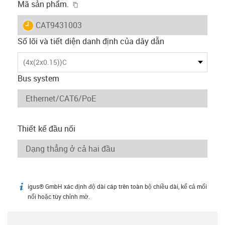
igus-icon-copy-clipboard
Mã sản phẩm.
igus-icon-lieferzeit
CAT9431003
Số lõi và tiết diện danh định của dây dẫn
(4x(2x0.15))C
Bus system
Thiết kế đầu nối
igus® GmbH xác định độ dài cáp trên toàn bộ chiều dài, kể cả mối
igus-icon-info
nối hoặc tùy chỉnh mờ.