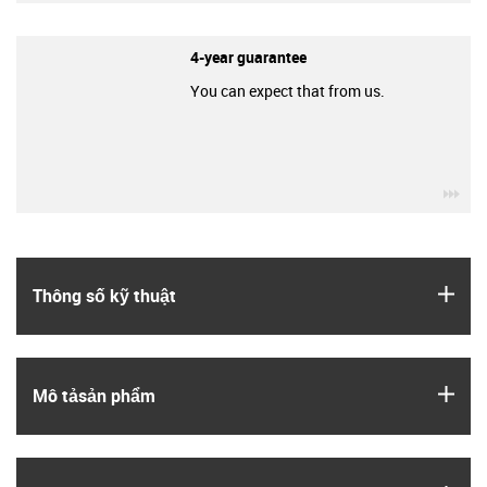
4-year guarantee
You can expect that from us.
igu
igus
Thông số kỹ thuật
igus
Mô tả­sản phẩm