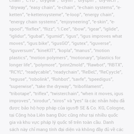
chain”, “CTD”, “drygear”, “drylin”, “dryspin”, “dry-tech”,
“dryway”, “easy chain”, “e-chain”, “e-chain systems”, “e-
ketten”, “e-kettensysteme”, “e-loop”, “energy chain”,
“energy chain systems”, “enjoyneering”, “e-skin”, “e-
spool”, “fixflex”, “flizz”, “i.Cee”, “ibow”, “igear”, “iglide”,
“iglidur”, “igubal”, “igumid”, “igus”, “igus improves what
moves”, “igus:bike”, “igusGO”, “igutex”, “iguverse”,
“iguversum”, “kineKIT”, “kopla”, “manus”, “motion
plastics”, “motion polymers”, “motionary”, “plastics for
longer life”, “polymore”, “print2mold”, “Rawbot”, “RBTX”,
“RCYL”, “readycable”, “readychain”, “ReBeL”, “ReCyycle”,
“reguse”, “robolink”, “Rohbot”, “savfe”, “speedigus”,
“superwise”, “take the dryway”, “tribofilament”,
“tribotape”, “triflex”, “twisterchain”, “when it moves, igus
improves”, “xirodur”, “xiros” và “yes” là các nhãn hiệu đã
được bảo hộ hợp pháp của igus® SE & Co. KG, Cologne,
tại Cộng hòa Liên bang Đức cũng như tại nhiều quốc
gia và khu vực pháp lý quốc tế trên toàn cầu. Danh
sách này chỉ mang tính đại diện và không đầy đủ về các