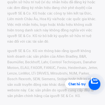
quyền sở hữu trí tuệ (ví dụ: nhãn hiệu đã đăng ký hoặc
các đơn đăng ký nhãn hiệu đang chờ phê duyệt) của
igus® SE & Co. KG hoặc các công ty liên kết tại Đức,
Liên minh Châu Âu, Hoa Kỳ và/hoặc các quốc gia khác.
Việc một nhãn hiệu, logo hoặc khẩu hiệu không xuất
hiện trong danh sách này không đồng nghĩa với việc
igus® SE & Co. KG từ bỏ bất kỳ quyền sở hữu trí tuệ
nào đối với các tài sản đó.
igus® SE & Co. KG xin thông báo rằng igus® không
kinh doanh các sản phẩm của Allen Bradley, B&R,
Baumüller, Beckhoff, Lahr, Control Techniques, Danaher
Motion, ELAU, FAGOR, FANUC, Festo, Heidenhain, Jetter,
Lenze, LinMot, LTi DRiVES, Mitsubishi, NUM, Parker,
Bosch Rexroth, SEW, Siemens, Stöber hoặc bất kỳ nhà
Chat hỗ trợ
sản xuất truyền động nào khác được đề cập trên
website này. Các sản phẩm do igus® cung cấp đều là
sản phẩm chính hãng của igus® SE & Co. KG.