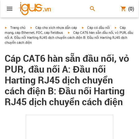
(0)
igus-icon-arrow-right
igus-icon-arrow-right
igus-icon-arrow-right
igus-icon-arrow
Trang chủ
Cáp cho xích nhựa dẫn cáp
Cáp có đầu nối
Cáp
igus-icon-arrow-right
mạng, cáp Ethernet, FOC, cáp fieldbus
Cáp CAT6 hàn sẵn đầu nối, vỏ PUR, đầu
nối A: Đầu nối Harting RJ45 dịch chuyển cách điện B: Đầu nối Harting RJ45 dịch
chuyển cách điện
Cáp CAT6 hàn sẵn đầu nối, vỏ
PUR, đầu nối A: Đầu nối
Harting RJ45 dịch chuyển
cách điện B: Đầu nối Harting
RJ45 dịch chuyển cách điện