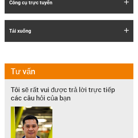
igus
Công cụ trực tuyến
igus
Tải xuống
Tư vấn
Tôi sẽ rất vui được trả lời trực tiếp
các câu hỏi của bạn