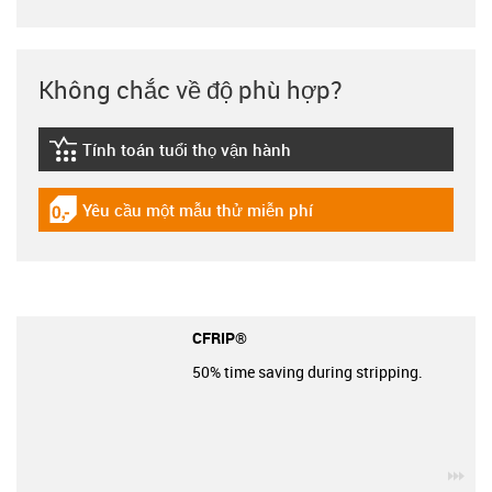
Không chắc về độ phù hợp?
Tính toán tuổi thọ vận hành
igus-icon-lebensdauerrechner
Yêu cầu một mẫu thử miễn phí
igus-icon-gratismuster
CFRIP®
50% time saving during stripping.
igu