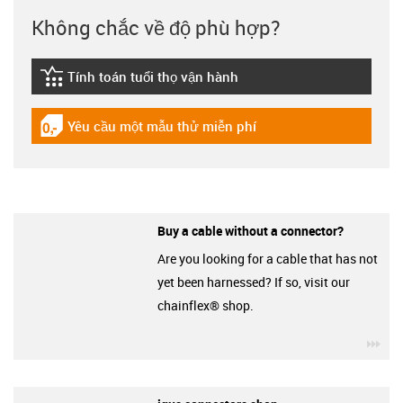
Không chắc về độ phù hợp?
Tính toán tuổi thọ vận hành
igus-icon-lebensdauerrechner
Yêu cầu một mẫu thử miễn phí
igus-icon-gratismuster
Buy a cable without a connector?
Are you looking for a cable that has not
yet been harnessed? If so, visit our
chainflex® shop.
igu