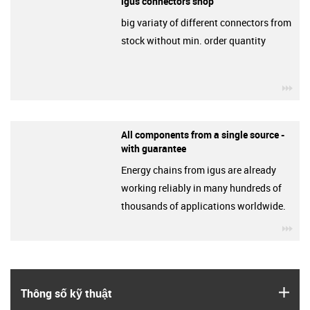
igus connectors shop
big variaty of different connectors from
stock without min. order quantity
igu
All components from a single source -
with guarantee
Energy chains from igus are already
working reliably in many hundreds of
thousands of applications worldwide.
igu
igus
Thông số kỹ thuật