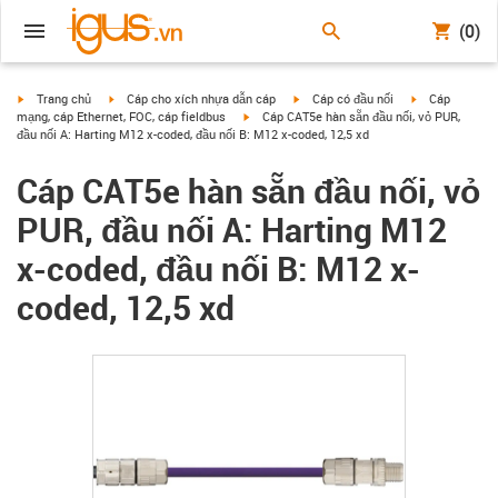
(0)
igus-icon-arrow-right
igus-icon-arrow-right
igus-icon-arrow-right
igus-icon-arrow
Trang chủ
Cáp cho xích nhựa dẫn cáp
Cáp có đầu nối
Cáp
igus-icon-arrow-right
mạng, cáp Ethernet, FOC, cáp fieldbus
Cáp CAT5e hàn sẵn đầu nối, vỏ PUR,
đầu nối A: Harting M12 x-coded, đầu nối B: M12 x-coded, 12,5 xd
Cáp CAT5e hàn sẵn đầu nối, vỏ
PUR, đầu nối A: Harting M12
x-coded, đầu nối B: M12 x-
coded, 12,5 xd