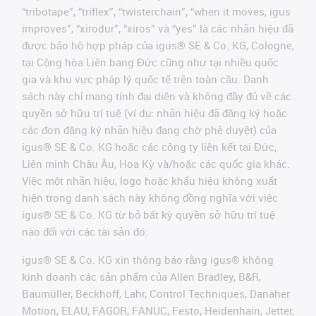
“tribotape”, “triflex”, “twisterchain”, “when it moves, igus
improves”, “xirodur”, “xiros” và “yes” là các nhãn hiệu đã
được bảo hộ hợp pháp của igus® SE & Co. KG, Cologne,
tại Cộng hòa Liên bang Đức cũng như tại nhiều quốc
gia và khu vực pháp lý quốc tế trên toàn cầu. Danh
sách này chỉ mang tính đại diện và không đầy đủ về các
quyền sở hữu trí tuệ (ví dụ: nhãn hiệu đã đăng ký hoặc
các đơn đăng ký nhãn hiệu đang chờ phê duyệt) của
igus® SE & Co. KG hoặc các công ty liên kết tại Đức,
Liên minh Châu Âu, Hoa Kỳ và/hoặc các quốc gia khác.
Việc một nhãn hiệu, logo hoặc khẩu hiệu không xuất
hiện trong danh sách này không đồng nghĩa với việc
igus® SE & Co. KG từ bỏ bất kỳ quyền sở hữu trí tuệ
nào đối với các tài sản đó.
igus® SE & Co. KG xin thông báo rằng igus® không
kinh doanh các sản phẩm của Allen Bradley, B&R,
Baumüller, Beckhoff, Lahr, Control Techniques, Danaher
Motion, ELAU, FAGOR, FANUC, Festo, Heidenhain, Jetter,