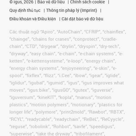
©
igus, 2026
Bảo vệ dữ liệu
Chính sách cookie
Quy định thủ tục
Thông tin pháp lý (Imprint)
Điều khoản và Điều kiện
Cài đặt bảo vệ dữ liệu
Các thuật ngữ “Apiro”, “AutoChain”, “CFRIP”, “chainflex”,
“chainge”, “chains for cranes”, “conprotect”, “cradle-
chain”, “CTD”, “drygear”, “drylin”, “dryspin”, “dry-tech”,
“dryway”, “easy chain”, “e-chain”, “e-chain systems”, “e-
ketten”, “e-kettensysteme”, “e-loop”, “energy chain”,
“energy chain systems”, “enjoyneering”, “e-skin”, “e-
spool”, “fixflex”, “flizz”, “i.Cee”, “ibow”, “igear”, “iglide”,
“iglidur”, “igubal”, “igumid”, “igus”, “igus improves what
moves”, “igus:bike”, “igusGO”, “igutex”, “iguverse”,
“iguversum”, “kineKIT”, “kopla”, “manus”, “motion
plastics”, “motion polymers”, “motionary”, “plastics for
longer life”, “polymore”, “print2mold”, “Rawbot”, “RBTX”,
“RCYL”, “readycable”, “readychain”, “ReBeL”, “ReCyycle”,
“reguse”, “robolink”, “Rohbot”, “savfe”, “speedigus”,
“superwise”, “take the dryway”, “tribofilament”,