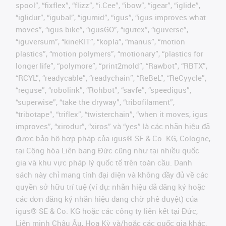
spool”, “fixflex”, “flizz”, “i.Cee”, “ibow”, “igear”, “iglide”,
“iglidur”, “igubal”, “igumid”, “igus”, “igus improves what
moves”, “igus:bike”, “igusGO”, “igutex”, “iguverse”,
“iguversum”, “kineKIT”, “kopla”, “manus”, “motion
plastics”, “motion polymers”, “motionary”, “plastics for
longer life”, “polymore”, “print2mold”, “Rawbot”, “RBTX”,
“RCYL”, “readycable”, “readychain”, “ReBeL”, “ReCyycle”,
“reguse”, “robolink”, “Rohbot”, “savfe”, “speedigus”,
“superwise”, “take the dryway”, “tribofilament”,
“tribotape”, “triflex”, “twisterchain”, “when it moves, igus
improves”, “xirodur”, “xiros” và “yes” là các nhãn hiệu đã
được bảo hộ hợp pháp của igus® SE & Co. KG, Cologne,
tại Cộng hòa Liên bang Đức cũng như tại nhiều quốc
gia và khu vực pháp lý quốc tế trên toàn cầu. Danh
sách này chỉ mang tính đại diện và không đầy đủ về các
quyền sở hữu trí tuệ (ví dụ: nhãn hiệu đã đăng ký hoặc
các đơn đăng ký nhãn hiệu đang chờ phê duyệt) của
igus® SE & Co. KG hoặc các công ty liên kết tại Đức,
Liên minh Châu Âu, Hoa Kỳ và/hoặc các quốc gia khác.