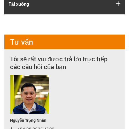
igus
Tải xuống
Tư vấn
Tôi sẽ rất vui được trả lời trực tiếp
các câu hỏi của bạn
Nguyễn Trọng Nhân