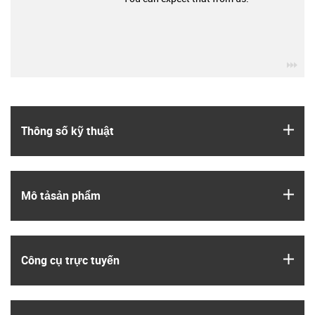
igu
igus
Thông số kỹ thuật
igus
Mô tả­sản phẩm
igus
Công cụ trực tuyến