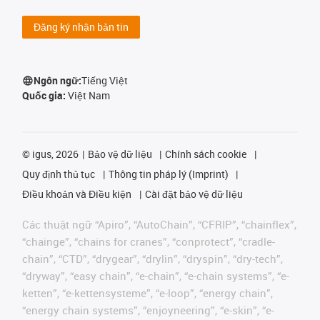
Đăng ký nhận bản tin
Ngôn ngữ:
Tiếng Việt
Quốc gia:
Việt Nam
©
igus, 2026
Bảo vệ dữ liệu
Chính sách cookie
Quy định thủ tục
Thông tin pháp lý (Imprint)
Điều khoản và Điều kiện
Cài đặt bảo vệ dữ liệu
Các thuật ngữ “Apiro”, “AutoChain”, “CFRIP”, “chainflex”,
“chainge”, “chains for cranes”, “conprotect”, “cradle-
chain”, “CTD”, “drygear”, “drylin”, “dryspin”, “dry-tech”,
“dryway”, “easy chain”, “e-chain”, “e-chain systems”, “e-
ketten”, “e-kettensysteme”, “e-loop”, “energy chain”,
“energy chain systems”, “enjoyneering”, “e-skin”, “e-