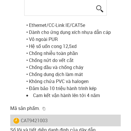
igus-icon-lup
• Ethernet/CC-Link IE/CAT5e
• Dành cho ứng dụng xích nhựa dẫn cáp
• Vỏ ngoài PUR
• Hệ số uốn cong 12,5xd
• Chống nhiễu toàn phần
• Chống nứt do vết cắt
• Chống dầu và chống cháy
• Chống dung dịch làm mát
• Không chứa PVC và halogen
• Đảm bảo 10 triệu hành trình kép
Cam kết vận hành lên tới 4 năm
igus-icon-copy-clipboard
Mã sản phẩm.
igus-icon-lieferzeit
CAT9421003
Số lõi và tiết diện danh định của dây dẫn