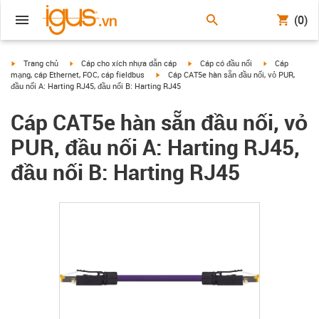
(0)
igus-icon-arrow-right
igus-icon-arrow-right
igus-icon-arrow-right
igus-icon-arrow
Trang chủ
Cáp cho xích nhựa dẫn cáp
Cáp có đầu nối
Cáp
igus-icon-arrow-right
mạng, cáp Ethernet, FOC, cáp fieldbus
Cáp CAT5e hàn sẵn đầu nối, vỏ PUR,
đầu nối A: Harting RJ45, đầu nối B: Harting RJ45
Cáp CAT5e hàn sẵn đầu nối, vỏ
PUR, đầu nối A: Harting RJ45,
đầu nối B: Harting RJ45