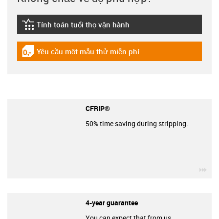
Tính toán tuổi thọ vận hành
igus-icon-lebensdauerrechner
Yêu cầu một mẫu thử miễn phí
igus-icon-gratismuster
CFRIP®
50% time saving during stripping.
igu
4-year guarantee
You can expect that from us.