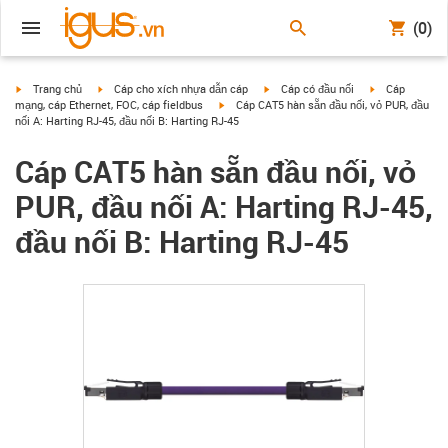
(0)
igus-icon-arrow-right
igus-icon-arrow-right
igus-icon-arrow-right
igus-icon-arrow
Trang chủ
Cáp cho xích nhựa dẫn cáp
Cáp có đầu nối
Cáp
igus-icon-arrow-right
mạng, cáp Ethernet, FOC, cáp fieldbus
Cáp CAT5 hàn sẵn đầu nối, vỏ PUR, đầu
nối A: Harting RJ-45, đầu nối B: Harting RJ-45
Cáp CAT5 hàn sẵn đầu nối, vỏ
PUR, đầu nối A: Harting RJ-45,
đầu nối B: Harting RJ-45