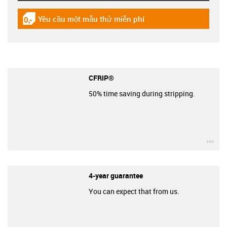
Yêu cầu một mẫu thử miễn phí
igus-icon-gratismuster
CFRIP®
50% time saving during stripping.
igu
4-year guarantee
You can expect that from us.