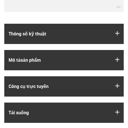
igu
igus
Thông số kỹ thuật
igus
Mô tả­sản phẩm
igus
Công cụ trực tuyến
igus
Tải xuống