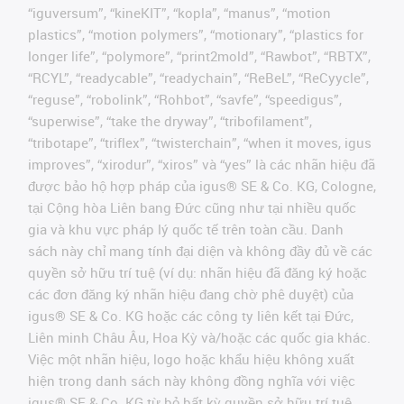
“iguversum”, “kineKIT”, “kopla”, “manus”, “motion
plastics”, “motion polymers”, “motionary”, “plastics for
longer life”, “polymore”, “print2mold”, “Rawbot”, “RBTX”,
“RCYL”, “readycable”, “readychain”, “ReBeL”, “ReCyycle”,
“reguse”, “robolink”, “Rohbot”, “savfe”, “speedigus”,
“superwise”, “take the dryway”, “tribofilament”,
“tribotape”, “triflex”, “twisterchain”, “when it moves, igus
improves”, “xirodur”, “xiros” và “yes” là các nhãn hiệu đã
được bảo hộ hợp pháp của igus® SE & Co. KG, Cologne,
tại Cộng hòa Liên bang Đức cũng như tại nhiều quốc
gia và khu vực pháp lý quốc tế trên toàn cầu. Danh
sách này chỉ mang tính đại diện và không đầy đủ về các
quyền sở hữu trí tuệ (ví dụ: nhãn hiệu đã đăng ký hoặc
các đơn đăng ký nhãn hiệu đang chờ phê duyệt) của
igus® SE & Co. KG hoặc các công ty liên kết tại Đức,
Liên minh Châu Âu, Hoa Kỳ và/hoặc các quốc gia khác.
Việc một nhãn hiệu, logo hoặc khẩu hiệu không xuất
hiện trong danh sách này không đồng nghĩa với việc
igus® SE & Co. KG từ bỏ bất kỳ quyền sở hữu trí tuệ