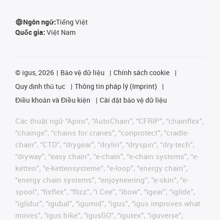
Ngôn ngữ:
Tiếng Việt
Quốc gia:
Việt Nam
©
igus, 2026
Bảo vệ dữ liệu
Chính sách cookie
Quy định thủ tục
Thông tin pháp lý (Imprint)
Điều khoản và Điều kiện
Cài đặt bảo vệ dữ liệu
Các thuật ngữ “Apiro”, “AutoChain”, “CFRIP”, “chainflex”,
“chainge”, “chains for cranes”, “conprotect”, “cradle-
chain”, “CTD”, “drygear”, “drylin”, “dryspin”, “dry-tech”,
“dryway”, “easy chain”, “e-chain”, “e-chain systems”, “e-
ketten”, “e-kettensysteme”, “e-loop”, “energy chain”,
“energy chain systems”, “enjoyneering”, “e-skin”, “e-
spool”, “fixflex”, “flizz”, “i.Cee”, “ibow”, “igear”, “iglide”,
“iglidur”, “igubal”, “igumid”, “igus”, “igus improves what
moves”, “igus:bike”, “igusGO”, “igutex”, “iguverse”,