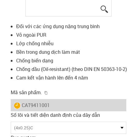
igus-icon-lup
Đối với các ứng dụng nặng trung bình
Vỏ ngoài PUR
Lớp chống nhiễu
Bền trong dung dịch làm mát
Chống biến dạng
Chống dầu (Oil-resistant) (theo DIN EN 50363-10-2)
Cam kết vận hành lên đến 4 năm
igus-icon-copy-clipboard
Mã sản phẩm.
igus-icon-lieferzeit
CAT9411001
Số lõi và tiết diện danh định của dây dẫn
(4x0.25)C