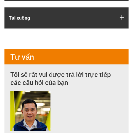
igus
Tải xuống
Tư vấn
Tôi sẽ rất vui được trả lời trực tiếp
các câu hỏi của bạn