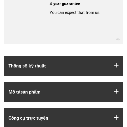
4-year guarantee
You can expect that from us.
igu
igus
Thông số kỹ thuật
igus
Mô tả­sản phẩm
igus
Công cụ trực tuyến