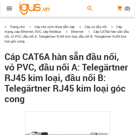
(0)
igus-icon-arrow-right
igus-icon-arrow-right
igus-icon-arrow-right
igus-icon-arrow
Trang chủ
Cáp cho xích nhựa dẫn cáp
Cáp có đầu nối
Cáp
igus-icon-arrow-right
igus-icon-arrow-right
mạng, cáp Ethernet, FOC, cáp fieldbus
Ethernet
Cáp CAT6A hàn sẵn đầu
nối, vỏ PVC, đầu nối A: Telegärtner RJ45 kim loại, đầu nối B: Telegärtner RJ45 kim
loại góc cong
Cáp CAT6A hàn sẵn đầu nối,
vỏ PVC, đầu nối A: Telegärtner
RJ45 kim loại, đầu nối B:
Telegärtner RJ45 kim loại góc
cong