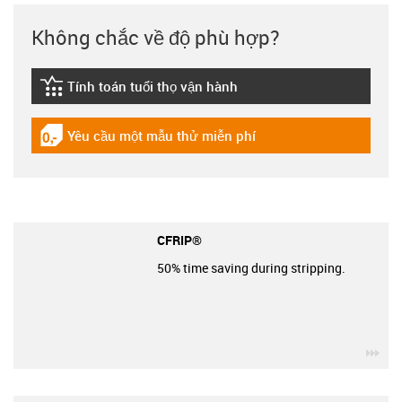
Không chắc về độ phù hợp?
Tính toán tuổi thọ vận hành
igus-icon-lebensdauerrechner
Yêu cầu một mẫu thử miễn phí
igus-icon-gratismuster
CFRIP®
50% time saving during stripping.
igu