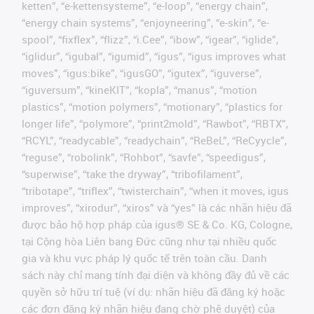
ketten”, “e-kettensysteme”, “e-loop”, “energy chain”,
“energy chain systems”, “enjoyneering”, “e-skin”, “e-
spool”, “fixflex”, “flizz”, “i.Cee”, “ibow”, “igear”, “iglide”,
“iglidur”, “igubal”, “igumid”, “igus”, “igus improves what
moves”, “igus:bike”, “igusGO”, “igutex”, “iguverse”,
“iguversum”, “kineKIT”, “kopla”, “manus”, “motion
plastics”, “motion polymers”, “motionary”, “plastics for
longer life”, “polymore”, “print2mold”, “Rawbot”, “RBTX”,
“RCYL”, “readycable”, “readychain”, “ReBeL”, “ReCyycle”,
“reguse”, “robolink”, “Rohbot”, “savfe”, “speedigus”,
“superwise”, “take the dryway”, “tribofilament”,
“tribotape”, “triflex”, “twisterchain”, “when it moves, igus
improves”, “xirodur”, “xiros” và “yes” là các nhãn hiệu đã
được bảo hộ hợp pháp của igus® SE & Co. KG, Cologne,
tại Cộng hòa Liên bang Đức cũng như tại nhiều quốc
gia và khu vực pháp lý quốc tế trên toàn cầu. Danh
sách này chỉ mang tính đại diện và không đầy đủ về các
quyền sở hữu trí tuệ (ví dụ: nhãn hiệu đã đăng ký hoặc
các đơn đăng ký nhãn hiệu đang chờ phê duyệt) của