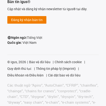
Bản tin igus®
Cập nhật và đăng ký nhận newsletter từ igus® tại đây.
Đăng ký nhận bản tin
Ngôn ngữ:
Tiếng Việt
Quốc gia:
Việt Nam
©
igus, 2026
Bảo vệ dữ liệu
Chính sách cookie
Quy định thủ tục
Thông tin pháp lý (Imprint)
Điều khoản và Điều kiện
Cài đặt bảo vệ dữ liệu
Các thuật ngữ “Apiro”, “AutoChain”, “CFRIP”, “chainflex”,
“chainge”, “chains for cranes”, “conprotect”, “cradle-
chain”, “CTD”, “drygear”, “drylin”, “dryspin”, “dry-tech”,
“dryway”, “easy chain”, “e-chain”, “e-chain systems”, “e-