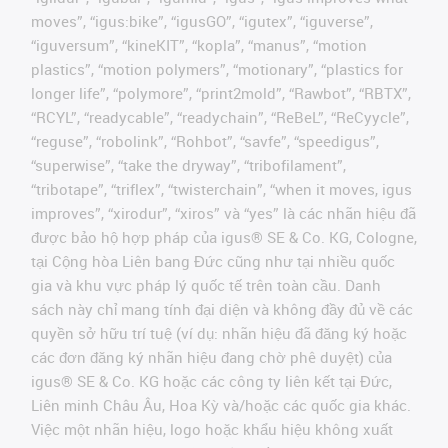
moves”, “igus:bike”, “igusGO”, “igutex”, “iguverse”,
“iguversum”, “kineKIT”, “kopla”, “manus”, “motion
plastics”, “motion polymers”, “motionary”, “plastics for
longer life”, “polymore”, “print2mold”, “Rawbot”, “RBTX”,
“RCYL”, “readycable”, “readychain”, “ReBeL”, “ReCyycle”,
“reguse”, “robolink”, “Rohbot”, “savfe”, “speedigus”,
“superwise”, “take the dryway”, “tribofilament”,
“tribotape”, “triflex”, “twisterchain”, “when it moves, igus
improves”, “xirodur”, “xiros” và “yes” là các nhãn hiệu đã
được bảo hộ hợp pháp của igus® SE & Co. KG, Cologne,
tại Cộng hòa Liên bang Đức cũng như tại nhiều quốc
gia và khu vực pháp lý quốc tế trên toàn cầu. Danh
sách này chỉ mang tính đại diện và không đầy đủ về các
quyền sở hữu trí tuệ (ví dụ: nhãn hiệu đã đăng ký hoặc
các đơn đăng ký nhãn hiệu đang chờ phê duyệt) của
igus® SE & Co. KG hoặc các công ty liên kết tại Đức,
Liên minh Châu Âu, Hoa Kỳ và/hoặc các quốc gia khác.
Việc một nhãn hiệu, logo hoặc khẩu hiệu không xuất