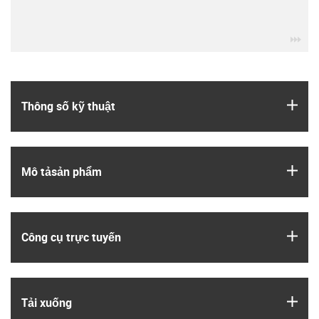
igu
igus
Thông số kỹ thuật
igus
Mô tả­sản phẩm
igus
Công cụ trực tuyến
igus
Tải xuống