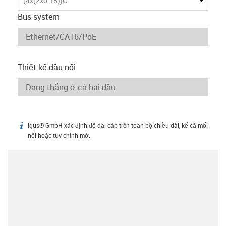
(4x(2x0.15))C
Bus system
Thiết kế đầu nối
igus® GmbH xác định độ dài cáp trên toàn bộ chiều dài, kể cả mối
igus-icon-info
nối hoặc tùy chỉnh mờ.