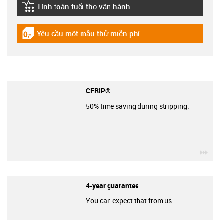
Tính toán tuổi thọ vận hành
igus-icon-lebensdauerrechner
Yêu cầu một mẫu thử miễn phí
igus-icon-gratismuster
CFRIP®
50% time saving during stripping.
igu
4-year guarantee
You can expect that from us.