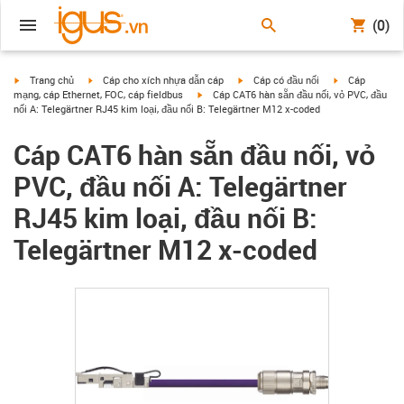
(0)
igus-icon-arrow-right
igus-icon-arrow-right
igus-icon-arrow-right
igus-icon-arrow
Trang chủ
Cáp cho xích nhựa dẫn cáp
Cáp có đầu nối
Cáp
igus-icon-arrow-right
mạng, cáp Ethernet, FOC, cáp fieldbus
Cáp CAT6 hàn sẵn đầu nối, vỏ PVC, đầu
nối A: Telegärtner RJ45 kim loại, đầu nối B: Telegärtner M12 x-coded
Cáp CAT6 hàn sẵn đầu nối, vỏ
PVC, đầu nối A: Telegärtner
RJ45 kim loại, đầu nối B:
Telegärtner M12 x-coded