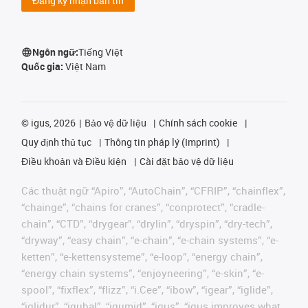
Đăng ký nhận bản tin
Ngôn ngữ:
Tiếng Việt
Quốc gia:
Việt Nam
©
igus, 2026
Bảo vệ dữ liệu
Chính sách cookie
Quy định thủ tục
Thông tin pháp lý (Imprint)
Điều khoản và Điều kiện
Cài đặt bảo vệ dữ liệu
Các thuật ngữ “Apiro”, “AutoChain”, “CFRIP”, “chainflex”,
“chainge”, “chains for cranes”, “conprotect”, “cradle-
chain”, “CTD”, “drygear”, “drylin”, “dryspin”, “dry-tech”,
“dryway”, “easy chain”, “e-chain”, “e-chain systems”, “e-
ketten”, “e-kettensysteme”, “e-loop”, “energy chain”,
“energy chain systems”, “enjoyneering”, “e-skin”, “e-
spool”, “fixflex”, “flizz”, “i.Cee”, “ibow”, “igear”, “iglide”,
“iglidur”, “igubal”, “igumid”, “igus”, “igus improves what