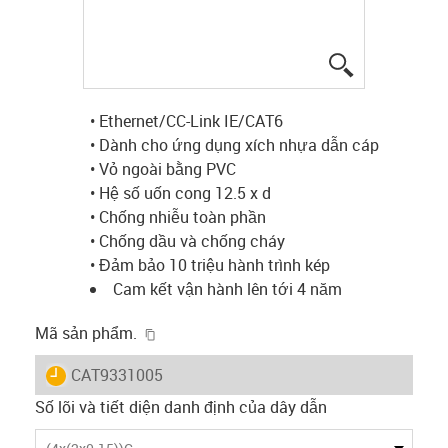
igus-icon-lup
• Ethernet/CC-Link IE/CAT6
• Dành cho ứng dụng xích nhựa dẫn cáp
• Vỏ ngoài bằng PVC
• Hệ số uốn cong 12.5 x d
• Chống nhiễu toàn phần
• Chống dầu và chống cháy
• Đảm bảo 10 triệu hành trình kép
Cam kết vận hành lên tới 4 năm
igus-icon-copy-clipboard
Mã sản phẩm.
igus-icon-lieferzeit
CAT9331005
Số lõi và tiết diện danh định của dây dẫn