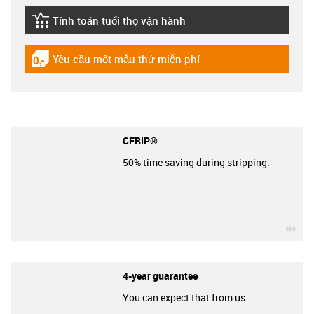
Tính toán tuổi thọ vận hành
igus-icon-lebensdauerrechner
Yêu cầu một mẫu thử miễn phí
igus-icon-gratismuster
CFRIP®
50% time saving during stripping.
igu
4-year guarantee
You can expect that from us.