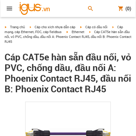
(0)
igus-icon-arrow-right
igus-icon-arrow-right
igus-icon-arrow-right
igus-icon-arrow
Trang chủ
Cáp cho xích nhựa dẫn cáp
Cáp có đầu nối
Cáp
igus-icon-arrow-right
igus-icon-arrow-right
mạng, cáp Ethernet, FOC, cáp fieldbus
Ethernet
Cáp CAT5e hàn sẵn đầu
nối, vỏ PVC, chống dầu, đầu nối A: Phoenix Contact RJ45, đầu nối B: Phoenix Contact
RJ45
Cáp CAT5e hàn sẵn đầu nối, vỏ
PVC, chống dầu, đầu nối A:
Phoenix Contact RJ45, đầu nối
B: Phoenix Contact RJ45