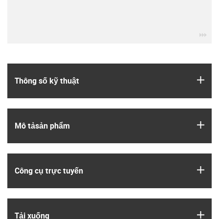
igu
igus
Thông số kỹ thuật
igus
Mô tả­sản phẩm
igus
Công cụ trực tuyến
igus
Tải xuống