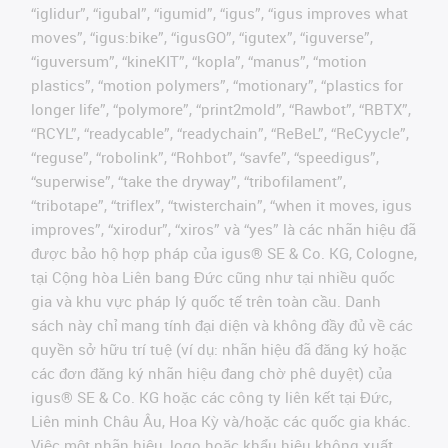
“iglidur”, “igubal”, “igumid”, “igus”, “igus improves what
moves”, “igus:bike”, “igusGO”, “igutex”, “iguverse”,
“iguversum”, “kineKIT”, “kopla”, “manus”, “motion
plastics”, “motion polymers”, “motionary”, “plastics for
longer life”, “polymore”, “print2mold”, “Rawbot”, “RBTX”,
“RCYL”, “readycable”, “readychain”, “ReBeL”, “ReCyycle”,
“reguse”, “robolink”, “Rohbot”, “savfe”, “speedigus”,
“superwise”, “take the dryway”, “tribofilament”,
“tribotape”, “triflex”, “twisterchain”, “when it moves, igus
improves”, “xirodur”, “xiros” và “yes” là các nhãn hiệu đã
được bảo hộ hợp pháp của igus® SE & Co. KG, Cologne,
tại Cộng hòa Liên bang Đức cũng như tại nhiều quốc
gia và khu vực pháp lý quốc tế trên toàn cầu. Danh
sách này chỉ mang tính đại diện và không đầy đủ về các
quyền sở hữu trí tuệ (ví dụ: nhãn hiệu đã đăng ký hoặc
các đơn đăng ký nhãn hiệu đang chờ phê duyệt) của
igus® SE & Co. KG hoặc các công ty liên kết tại Đức,
Liên minh Châu Âu, Hoa Kỳ và/hoặc các quốc gia khác.
Việc một nhãn hiệu, logo hoặc khẩu hiệu không xuất