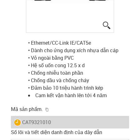
igus-icon-lup
• Ethernet/CC-Link IE/CAT5e
• Dành cho ứng dụng xích nhựa dẫn cáp
• Vỏ ngoài bằng PVC
• Hệ số uốn cong 12.5 x d
• Chống nhiễu toàn phần
• Chống dầu và chống cháy
• Đảm bảo 10 triệu hành trình kép
Cam kết vận hành lên tới 4 năm
igus-icon-copy-clipboard
Mã sản phẩm.
igus-icon-lieferzeit
CAT9321010
Số lõi và tiết diện danh định của dây dẫn