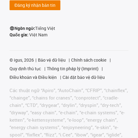
Đăng ký nhận bản tin
Ngôn ngữ:
Tiếng Việt
Quốc gia:
Việt Nam
©
igus, 2026
Bảo vệ dữ liệu
Chính sách cookie
Quy định thủ tục
Thông tin pháp lý (Imprint)
Điều khoản và Điều kiện
Cài đặt bảo vệ dữ liệu
Các thuật ngữ “Apiro”, “AutoChain”, “CFRIP”, “chainflex”,
“chainge”, “chains for cranes”, “conprotect”, “cradle-
chain”, “CTD”, “drygear”, “drylin”, “dryspin”, “dry-tech”,
“dryway”, “easy chain”, “e-chain”, “e-chain systems”, “e-
ketten”, “e-kettensysteme”, “e-loop”, “energy chain”,
“energy chain systems”, “enjoyneering”, “e-skin”, “e-
spool”, “fixflex”, “flizz”, “i.Cee”, “ibow”, “igear”, “iglide”,