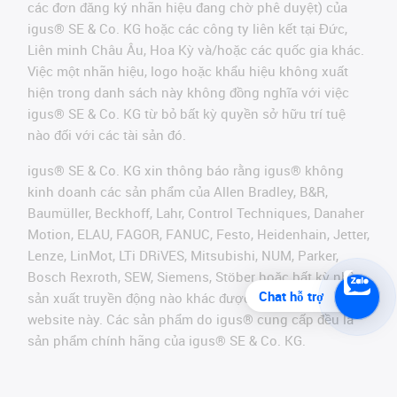
các đơn đăng ký nhãn hiệu đang chờ phê duyệt) của
igus® SE & Co. KG hoặc các công ty liên kết tại Đức,
Liên minh Châu Âu, Hoa Kỳ và/hoặc các quốc gia khác.
Việc một nhãn hiệu, logo hoặc khẩu hiệu không xuất
hiện trong danh sách này không đồng nghĩa với việc
igus® SE & Co. KG từ bỏ bất kỳ quyền sở hữu trí tuệ
nào đối với các tài sản đó.
igus® SE & Co. KG xin thông báo rằng igus® không
kinh doanh các sản phẩm của Allen Bradley, B&R,
Baumüller, Beckhoff, Lahr, Control Techniques, Danaher
Motion, ELAU, FAGOR, FANUC, Festo, Heidenhain, Jetter,
Lenze, LinMot, LTi DRiVES, Mitsubishi, NUM, Parker,
Bosch Rexroth, SEW, Siemens, Stöber hoặc bất kỳ nhà
Chat hỗ trợ
sản xuất truyền động nào khác được đề cập trên
website này. Các sản phẩm do igus® cung cấp đều là
sản phẩm chính hãng của igus® SE & Co. KG.