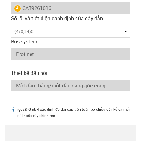
igus-icon-lieferzeit
CAT9261016
Số lõi và tiết diện danh định của dây dẫn
(4x0,34)C
Bus system
Thiết kế đầu nối
igus® GmbH xác định độ dài cáp trên toàn bộ chiều dài, kể cả mối
igus-icon-info
nối hoặc tùy chỉnh mờ.