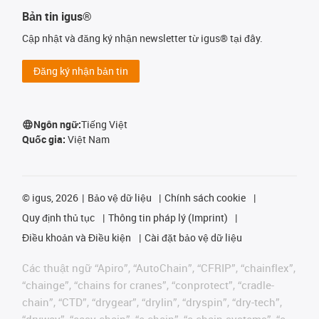
Bản tin igus®
Cập nhật và đăng ký nhận newsletter từ igus® tại đây.
Đăng ký nhận bản tin
Ngôn ngữ:
Tiếng Việt
Quốc gia:
Việt Nam
©
igus, 2026
Bảo vệ dữ liệu
Chính sách cookie
Quy định thủ tục
Thông tin pháp lý (Imprint)
Điều khoản và Điều kiện
Cài đặt bảo vệ dữ liệu
Các thuật ngữ “Apiro”, “AutoChain”, “CFRIP”, “chainflex”,
“chainge”, “chains for cranes”, “conprotect”, “cradle-
chain”, “CTD”, “drygear”, “drylin”, “dryspin”, “dry-tech”,