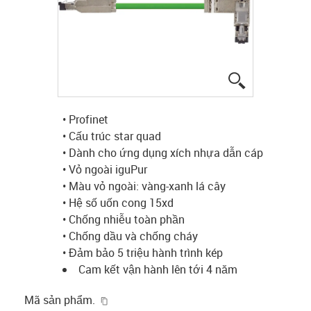
igus-icon-lup
• Profinet
• Cấu trúc star quad
• Dành cho ứng dụng xích nhựa dẫn cáp
• Vỏ ngoài iguPur
• Màu vỏ ngoài: vàng-xanh lá cây
• Hệ số uốn cong 15xd
• Chống nhiễu toàn phần
• Chống dầu và chống cháy
• Đảm bảo 5 triệu hành trình kép
Cam kết vận hành lên tới 4 năm
igus-icon-copy-clipboard
Mã sản phẩm.