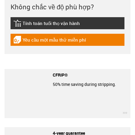
Không chắc về độ phù hợp?
Tính toán tuổi thọ vận hành
igus-icon-lebensdauerrechner
Yêu cầu một mẫu thử miễn phí
igus-icon-gratismuster
CFRIP®
50% time saving during stripping.
igu
4-year guarantee