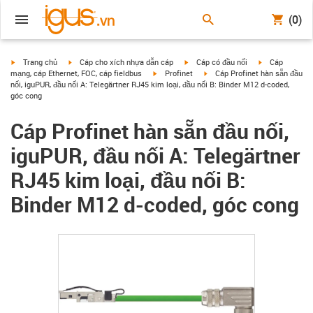
(0)
igus-icon-arrow-right
igus-icon-arrow-right
igus-icon-arrow-right
igus-icon-arrow
Trang chủ
Cáp cho xích nhựa dẫn cáp
Cáp có đầu nối
Cáp
igus-icon-arrow-right
igus-icon-arrow-right
mạng, cáp Ethernet, FOC, cáp fieldbus
Profinet
Cáp Profinet hàn sẵn đầu
nối, iguPUR, đầu nối A: Telegärtner RJ45 kim loại, đầu nối B: Binder M12 d-coded,
góc cong
Cáp Profinet hàn sẵn đầu nối,
iguPUR, đầu nối A: Telegärtner
RJ45 kim loại, đầu nối B:
Binder M12 d-coded, góc cong