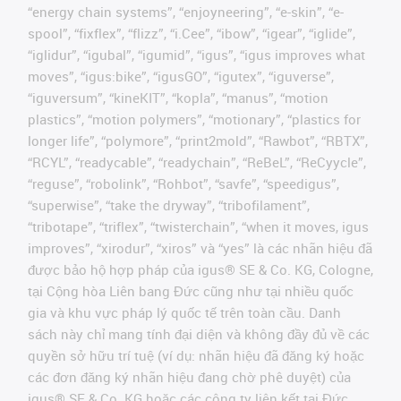
“energy chain systems”, “enjoyneering”, “e-skin”, “e-
spool”, “fixflex”, “flizz”, “i.Cee”, “ibow”, “igear”, “iglide”,
“iglidur”, “igubal”, “igumid”, “igus”, “igus improves what
moves”, “igus:bike”, “igusGO”, “igutex”, “iguverse”,
“iguversum”, “kineKIT”, “kopla”, “manus”, “motion
plastics”, “motion polymers”, “motionary”, “plastics for
longer life”, “polymore”, “print2mold”, “Rawbot”, “RBTX”,
“RCYL”, “readycable”, “readychain”, “ReBeL”, “ReCyycle”,
“reguse”, “robolink”, “Rohbot”, “savfe”, “speedigus”,
“superwise”, “take the dryway”, “tribofilament”,
“tribotape”, “triflex”, “twisterchain”, “when it moves, igus
improves”, “xirodur”, “xiros” và “yes” là các nhãn hiệu đã
được bảo hộ hợp pháp của igus® SE & Co. KG, Cologne,
tại Cộng hòa Liên bang Đức cũng như tại nhiều quốc
gia và khu vực pháp lý quốc tế trên toàn cầu. Danh
sách này chỉ mang tính đại diện và không đầy đủ về các
quyền sở hữu trí tuệ (ví dụ: nhãn hiệu đã đăng ký hoặc
các đơn đăng ký nhãn hiệu đang chờ phê duyệt) của
igus® SE & Co. KG hoặc các công ty liên kết tại Đức,