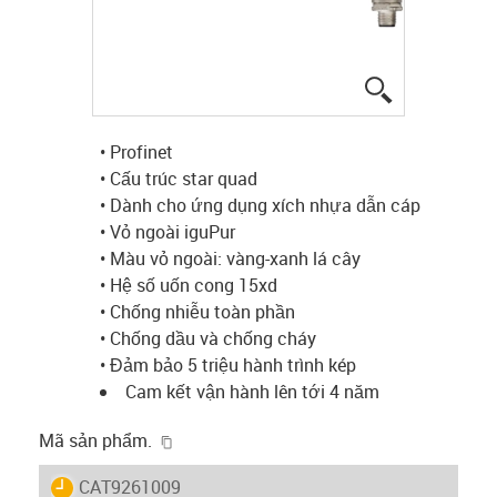
igus-icon-lup
• Profinet
• Cấu trúc star quad
• Dành cho ứng dụng xích nhựa dẫn cáp
• Vỏ ngoài iguPur
• Màu vỏ ngoài: vàng-xanh lá cây
• Hệ số uốn cong 15xd
• Chống nhiễu toàn phần
• Chống dầu và chống cháy
• Đảm bảo 5 triệu hành trình kép
Cam kết vận hành lên tới 4 năm
igus-icon-copy-clipboard
Mã sản phẩm.
igus-icon-lieferzeit
CAT9261009