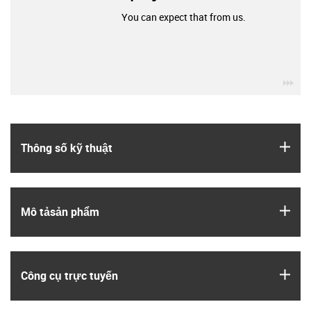
You can expect that from us.
igu
igus
Thông số kỹ thuật
igus
Mô tả­sản phẩm
igus
Công cụ trực tuyến