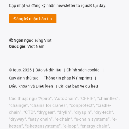
Cập nhật và đăng ký nhận newsletter từ igus® tại đây.
Đăng ký nhận bản tin
Ngôn ngữ:
Tiếng Việt
Quốc gia:
Việt Nam
©
igus, 2026
Bảo vệ dữ liệu
Chính sách cookie
Quy định thủ tục
Thông tin pháp lý (Imprint)
Điều khoản và Điều kiện
Cài đặt bảo vệ dữ liệu
Các thuật ngữ “Apiro”, “AutoChain”, “CFRIP”, “chainflex”,
“chainge”, “chains for cranes”, “conprotect”, “cradle-
chain”, “CTD”, “drygear”, “drylin”, “dryspin”, “dry-tech”,
“dryway”, “easy chain”, “e-chain”, “e-chain systems”, “e-
ketten”, “e-kettensysteme”, “e-loop”, “energy chain”,