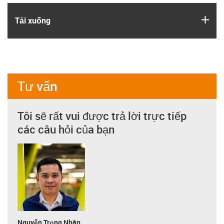
igus
Tải xuống
Tư vấn
Tôi sẽ rất vui được trả lời trực tiếp
các câu hỏi của bạn
Nguyễn Trọng Nhân