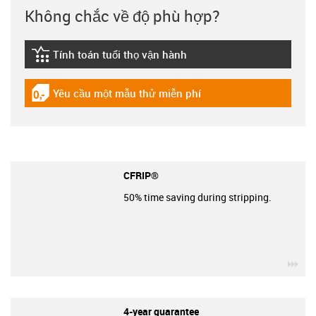
Không chắc về độ phù hợp?
Tính toán tuổi thọ vận hành
igus-icon-lebensdauerrechner
Yêu cầu một mẫu thử miễn phí
igus-icon-gratismuster
CFRIP®
50% time saving during stripping.
igu
4-year guarantee