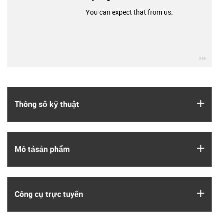
You can expect that from us.
igu
igus
Thông số kỹ thuật
igus
Mô tả­sản phẩm
igus
Công cụ trực tuyến