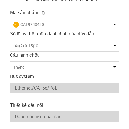
igus-icon-copy-clipboard
Mã sản phẩm.
igus-icon-lieferzeit
CAT9240480
Số lõi và tiết diện danh định của dây dẫn
(4x(2x0.15))C
Cấu hình chốt
Thẳng
Bus system
Thiết kế đầu nối