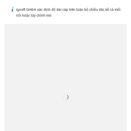
igus® GmbH xác định độ dài cáp trên toàn bộ chiều dài, kể cả mối
igus-icon-info
nối hoặc tùy chỉnh mờ.