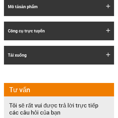
igus
Mô tả­sản phẩm
igus
Công cụ trực tuyến
igus
Tải xuống
Tư vấn
Tôi sẽ rất vui được trả lời trực tiếp
các câu hỏi của bạn