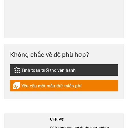
Không chắc về độ phù hợp?
Tính toán tuổi thọ vận hành
igus-icon-lebensdauerrechner
Yêu cầu một mẫu thử miễn phí
igus-icon-gratismuster
CFRIP®
50% time saving during stripping.