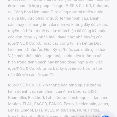
được bảo hộ hợp pháp của igus® SE & Co. KG, Cologne,
tại Cộng hòa Liên bang Đức cũng như tại nhiều quốc
gia và khu vực pháp lý quốc tế trên toàn cầu. Danh
sách này chỉ mang tính đại diện và không đầy đủ về các
quyền sở hữu trí tuệ (ví dụ: nhãn hiệu đã đăng ký hoặc
các đơn đăng ký nhãn hiệu đang chờ phê duyệt) của
igus® SE & Co. KG hoặc các công ty liên kết tại Đức,
Liên minh Châu Âu, Hoa Kỳ và/hoặc các quốc gia khác.
Việc một nhãn hiệu, logo hoặc khẩu hiệu không xuất
hiện trong danh sách này không đồng nghĩa với việc
igus® SE & Co. KG từ bỏ bất kỳ quyền sở hữu trí tuệ
nào đối với các tài sản đó.
igus® SE & Co. KG xin thông báo rằng igus® không
kinh doanh các sản phẩm của Allen Bradley, B&R,
Baumüller, Beckhoff, Lahr, Control Techniques, Danaher
Motion, ELAU, FAGOR, FANUC, Festo, Heidenhain, Jetter,
Lenze, LinMot, LTi DRiVES, Mitsubishi, NUM, Parker,
Bosch Rexroth, SEW, Siemens, Stöber hoặc bất kỳ nhà