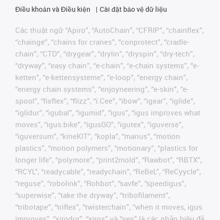
Điều khoản và Điều kiện
Cài đặt bảo vệ dữ liệu
Các thuật ngữ “Apiro”, “AutoChain”, “CFRIP”, “chainflex”,
“chainge”, “chains for cranes”, “conprotect”, “cradle-
chain”, “CTD”, “drygear”, “drylin”, “dryspin”, “dry-tech”,
“dryway”, “easy chain”, “e-chain”, “e-chain systems”, “e-
ketten”, “e-kettensysteme”, “e-loop”, “energy chain”,
“energy chain systems”, “enjoyneering”, “e-skin”, “e-
spool”, “fixflex”, “flizz”, “i.Cee”, “ibow”, “igear”, “iglide”,
“iglidur”, “igubal”, “igumid”, “igus”, “igus improves what
moves”, “igus:bike”, “igusGO”, “igutex”, “iguverse”,
“iguversum”, “kineKIT”, “kopla”, “manus”, “motion
plastics”, “motion polymers”, “motionary”, “plastics for
longer life”, “polymore”, “print2mold”, “Rawbot”, “RBTX”,
“RCYL”, “readycable”, “readychain”, “ReBeL”, “ReCyycle”,
“reguse”, “robolink”, “Rohbot”, “savfe”, “speedigus”,
“superwise”, “take the dryway”, “tribofilament”,
“tribotape”, “triflex”, “twisterchain”, “when it moves, igus
improves”, “xirodur”, “xiros” và “yes” là các nhãn hiệu đã