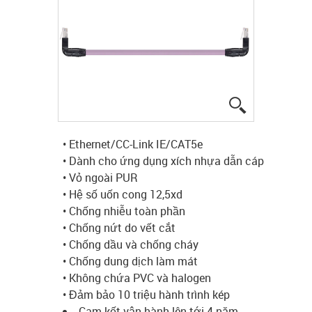
igus-icon-lup
• Ethernet/CC-Link IE/CAT5e
• Dành cho ứng dụng xích nhựa dẫn cáp
• Vỏ ngoài PUR
• Hệ số uốn cong 12,5xd
• Chống nhiễu toàn phần
• Chống nứt do vết cắt
• Chống dầu và chống cháy
• Chống dung dịch làm mát
• Không chứa PVC và halogen
• Đảm bảo 10 triệu hành trình kép
Cam kết vận hành lên tới 4 năm