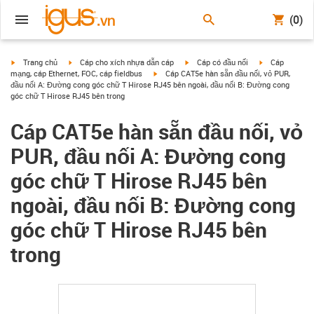
(0)
igus-icon-arrow-right
igus-icon-arrow-right
igus-icon-arrow-right
igus-icon-arrow
Trang chủ
Cáp cho xích nhựa dẫn cáp
Cáp có đầu nối
Cáp
igus-icon-arrow-right
mạng, cáp Ethernet, FOC, cáp fieldbus
Cáp CAT5e hàn sẵn đầu nối, vỏ PUR,
đầu nối A: Đường cong góc chữ T Hirose RJ45 bên ngoài, đầu nối B: Đường cong
góc chữ T Hirose RJ45 bên trong
Cáp CAT5e hàn sẵn đầu nối, vỏ
PUR, đầu nối A: Đường cong
góc chữ T Hirose RJ45 bên
ngoài, đầu nối B: Đường cong
góc chữ T Hirose RJ45 bên
trong