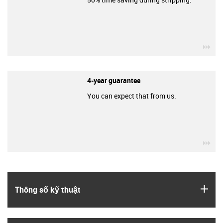
igu
4-year guarantee
You can expect that from us.
igu
igus
Thông số kỹ thuật