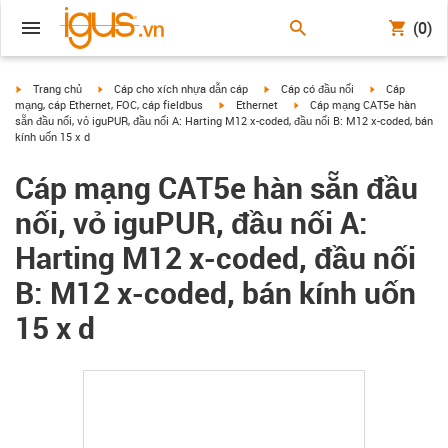
(0)
igus-icon-arrow-right
igus-icon-arrow-right
igus-icon-arrow-right
igus-icon-arrow
Trang chủ
Cáp cho xích nhựa dẫn cáp
Cáp có đầu nối
Cáp
igus-icon-arrow-right
igus-icon-arrow-right
mạng, cáp Ethernet, FOC, cáp fieldbus
Ethernet
Cáp mạng CAT5e hàn
sẵn đầu nối, vỏ iguPUR, đầu nối A: Harting M12 x-coded, đầu nối B: M12 x-coded, bán
kính uốn 15 x d
Cáp mạng CAT5e hàn sẵn đầu
nối, vỏ iguPUR, đầu nối A:
Harting M12 x-coded, đầu nối
B: M12 x-coded, bán kính uốn
15 x d