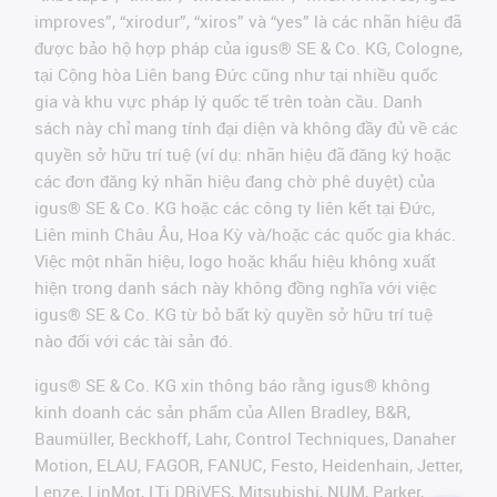
improves”, “xirodur”, “xiros” và “yes” là các nhãn hiệu đã
được bảo hộ hợp pháp của igus® SE & Co. KG, Cologne,
tại Cộng hòa Liên bang Đức cũng như tại nhiều quốc
gia và khu vực pháp lý quốc tế trên toàn cầu. Danh
sách này chỉ mang tính đại diện và không đầy đủ về các
quyền sở hữu trí tuệ (ví dụ: nhãn hiệu đã đăng ký hoặc
các đơn đăng ký nhãn hiệu đang chờ phê duyệt) của
igus® SE & Co. KG hoặc các công ty liên kết tại Đức,
Liên minh Châu Âu, Hoa Kỳ và/hoặc các quốc gia khác.
Việc một nhãn hiệu, logo hoặc khẩu hiệu không xuất
hiện trong danh sách này không đồng nghĩa với việc
igus® SE & Co. KG từ bỏ bất kỳ quyền sở hữu trí tuệ
nào đối với các tài sản đó.
igus® SE & Co. KG xin thông báo rằng igus® không
kinh doanh các sản phẩm của Allen Bradley, B&R,
Baumüller, Beckhoff, Lahr, Control Techniques, Danaher
Motion, ELAU, FAGOR, FANUC, Festo, Heidenhain, Jetter,
Lenze, LinMot, LTi DRiVES, Mitsubishi, NUM, Parker,