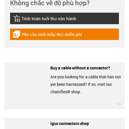
Không chắc về độ phù hợp?
Tính toán tuổi thọ vận hành
igus-icon-lebensdauerrechner
Yêu cầu một mẫu thử miễn phí
igus-icon-gratismuster
Buy a cable without a connector?
Are you looking for a cable that has not
yet been harnessed? If so, visit our
chainflex® shop.
igu
igus connectors shop