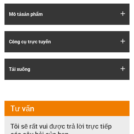
igus
Mô tả­sản phẩm
igus
Công cụ trực tuyến
igus
Tải xuống
Tư vấn
Tôi sẽ rất vui được trả lời trực tiếp