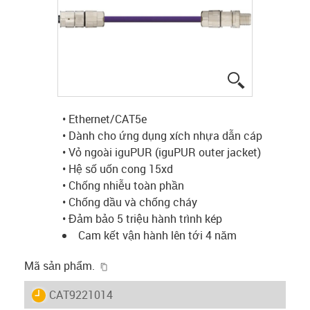
igus-icon-lup
• Ethernet/CAT5e
• Dành cho ứng dụng xích nhựa dẫn cáp
• Vỏ ngoài iguPUR (iguPUR outer jacket)
• Hệ số uốn cong 15xd
• Chống nhiễu toàn phần
• Chống dầu và chống cháy
• Đảm bảo 5 triệu hành trình kép
Cam kết vận hành lên tới 4 năm
igus-icon-copy-clipboard
Mã sản phẩm.
igus-icon-lieferzeit
CAT9221014