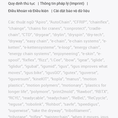
Quy định thủ tục
Thông tin pháp lý (Imprint)
Điều khoản và Điều kiện
Cài đặt bảo vệ dữ liệu
Các thuật ngữ “Apiro”, “AutoChain”, “CFRIP”, “chainflex”,
“chainge”, “chains for cranes”, “conprotect”, “cradle-
chain”, “CTD”, “drygear”, “drylin”, “dryspin”, “dry-tech”,
“dryway”, “easy chain”, “e-chain”, “e-chain systems”, “e-
ketten”, “e-kettensysteme”, “e-loop”, “energy chain”,
“energy chain systems”, “enjoyneering”, “e-skin”, “e-
spool”, “fixflex”, “flizz”, “i.Cee”, “ibow”, “igear”, “iglide”,
“iglidur”, “igubal”, “igumid”, “igus”, “igus improves what
moves”, “igus:bike”, “igusGO”, “igutex”, “iguverse”,
“iguversum”, “kineKIT”, “kopla”, “manus”, “motion
plastics”, “motion polymers”, “motionary”, “plastics for
longer life”, “polymore”, “print2mold”, “Rawbot”, “RBTX”,
“RCYL”, “readycable”, “readychain”, “ReBeL”, “ReCyycle”,
“reguse”, “robolink”, “Rohbot”, “savfe”, “speedigus”,
“superwise”, “take the dryway”, “tribofilament”,
“tribotape”, “triflex”, “twisterchain”, “when it moves, igus