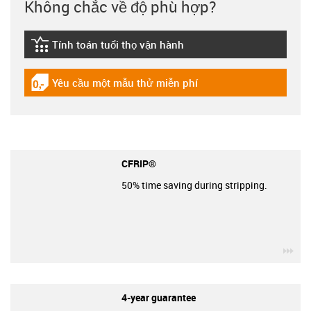
Không chắc về độ phù hợp?
Tính toán tuổi thọ vận hành
igus-icon-lebensdauerrechner
Yêu cầu một mẫu thử miễn phí
igus-icon-gratismuster
CFRIP®
50% time saving during stripping.
igu
4-year guarantee