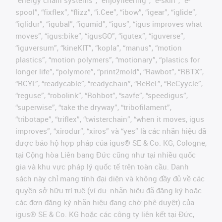
“energy chain systems”, “enjoyneering”, “e-skin”, “e-
spool”, “fixflex”, “flizz”, “i.Cee”, “ibow”, “igear”, “iglide”,
“iglidur”, “igubal”, “igumid”, “igus”, “igus improves what
moves”, “igus:bike”, “igusGO”, “igutex”, “iguverse”,
“iguversum”, “kineKIT”, “kopla”, “manus”, “motion
plastics”, “motion polymers”, “motionary”, “plastics for
longer life”, “polymore”, “print2mold”, “Rawbot”, “RBTX”,
“RCYL”, “readycable”, “readychain”, “ReBeL”, “ReCyycle”,
“reguse”, “robolink”, “Rohbot”, “savfe”, “speedigus”,
“superwise”, “take the dryway”, “tribofilament”,
“tribotape”, “triflex”, “twisterchain”, “when it moves, igus
improves”, “xirodur”, “xiros” và “yes” là các nhãn hiệu đã
được bảo hộ hợp pháp của igus® SE & Co. KG, Cologne,
tại Cộng hòa Liên bang Đức cũng như tại nhiều quốc
gia và khu vực pháp lý quốc tế trên toàn cầu. Danh
sách này chỉ mang tính đại diện và không đầy đủ về các
quyền sở hữu trí tuệ (ví dụ: nhãn hiệu đã đăng ký hoặc
các đơn đăng ký nhãn hiệu đang chờ phê duyệt) của
igus® SE & Co. KG hoặc các công ty liên kết tại Đức,