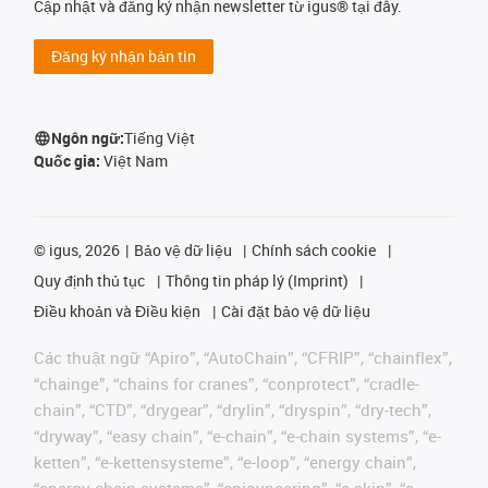
Cập nhật và đăng ký nhận newsletter từ igus® tại đây.
Đăng ký nhận bản tin
Ngôn ngữ:
Tiếng Việt
Quốc gia:
Việt Nam
©
igus, 2026
Bảo vệ dữ liệu
Chính sách cookie
Quy định thủ tục
Thông tin pháp lý (Imprint)
Điều khoản và Điều kiện
Cài đặt bảo vệ dữ liệu
Các thuật ngữ “Apiro”, “AutoChain”, “CFRIP”, “chainflex”,
“chainge”, “chains for cranes”, “conprotect”, “cradle-
chain”, “CTD”, “drygear”, “drylin”, “dryspin”, “dry-tech”,
“dryway”, “easy chain”, “e-chain”, “e-chain systems”, “e-
ketten”, “e-kettensysteme”, “e-loop”, “energy chain”,