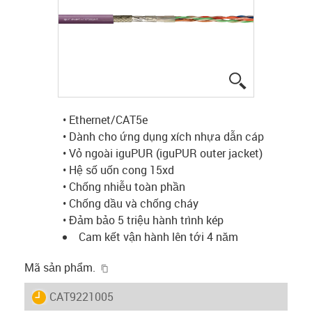
igus-icon-lup
• Ethernet/CAT5e
• Dành cho ứng dụng xích nhựa dẫn cáp
• Vỏ ngoài iguPUR (iguPUR outer jacket)
• Hệ số uốn cong 15xd
• Chống nhiễu toàn phần
• Chống dầu và chống cháy
• Đảm bảo 5 triệu hành trình kép
Cam kết vận hành lên tới 4 năm
igus-icon-copy-clipboard
Mã sản phẩm.
igus-icon-lieferzeit
CAT9221005