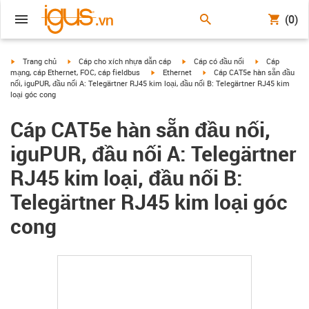
(0)
igus-icon-arrow-right
igus-icon-arrow-right
igus-icon-arrow-right
igus-icon-arrow
Trang chủ
Cáp cho xích nhựa dẫn cáp
Cáp có đầu nối
Cáp
igus-icon-arrow-right
igus-icon-arrow-right
mạng, cáp Ethernet, FOC, cáp fieldbus
Ethernet
Cáp CAT5e hàn sẵn đầu
nối, iguPUR, đầu nối A: Telegärtner RJ45 kim loại, đầu nối B: Telegärtner RJ45 kim
loại góc cong
Cáp CAT5e hàn sẵn đầu nối,
iguPUR, đầu nối A: Telegärtner
RJ45 kim loại, đầu nối B:
Telegärtner RJ45 kim loại góc
cong