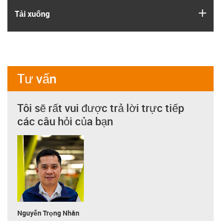
igus
Tải xuống
Tư vấn
Tôi sẽ rất vui được trả lời trực tiếp
các câu hỏi của bạn
Nguyễn Trọng Nhân