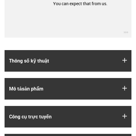
You can expect that from us.
igu
igus
Thông số kỹ thuật
igus
Mô tả­sản phẩm
igus
Công cụ trực tuyến