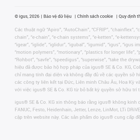
©
igus, 2026
Bảo vệ dữ liệu
Chính sách cookie
Quy định t
Các thuật ngữ “Apiro”, “AutoChain”, “CFRIP”, “chainflex”, “ch
chain”, “e-chain”, “e-chain systems”, “e-ketten”, “e-kettensys
“igear”, “iglide”, “iglidur”, “igubal”, “igumid”, “igus”, “ig
“motion polymers”, “motionary”, “plastics for longer life”, 
“Rohbot”, “savfe”, “speedigus”, “superwise”, “take the dryway
hiệu đã được bảo hộ hợp pháp của igus® SE & Co. KG, Col
chỉ mang tính đại diện và không đầy đủ về các quyền sở h
các công ty liên kết tại Đức, Liên minh Châu Âu, Hoa Kỳ 
với việc igus® SE & Co. KG từ bỏ bất kỳ quyền sở hữu trí t
igus® SE & Co. KG xin thông báo rằng igus® không kinh d
FANUC, Festo, Heidenhain, Jetter, Lenze, LinMot, LTi DRi
cập trên website này. Các sản phẩm do igus® cung cấp đ