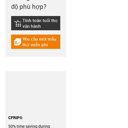
độ phù hợp?
Tính toán tuổi thọ
igus-icon-lebensdauerrechner
vận hành
Yêu cầu một mẫu
igus-icon-gratismuster
thử miễn phí
CFRIP®
50% time saving during