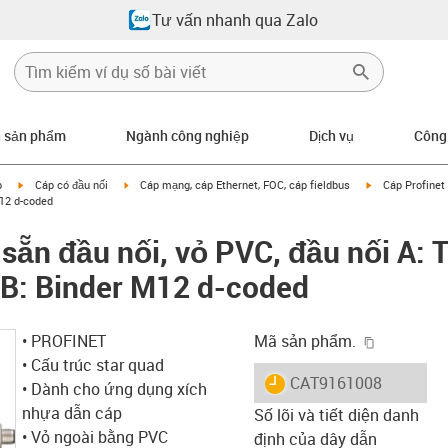
Tư vấn nhanh qua Zalo
n sản phẩm
Ngành công nghiệp
Dịch vụ
Công
igus-icon-arrow-right
igus-icon-arrow-right
igus-icon-arrow
p
Cáp có đầu nối
Cáp mạng, cáp Ethernet, FOC, cáp fieldbus
Cáp Profinet 
M12 d-coded
 sẵn đầu nối, vỏ PVC, đầu nối A: 
i B: Binder M12 d-coded
igus-icon-
• PROFINET
Mã sản phẩm.
• Cấu trúc star quad
igus-icon-lieferzeit
CAT9161008
• Dành cho ứng dụng xích
nhựa dẫn cáp
Số lõi và tiết diện danh
• Vỏ ngoài bằng PVC
định của dây dẫn