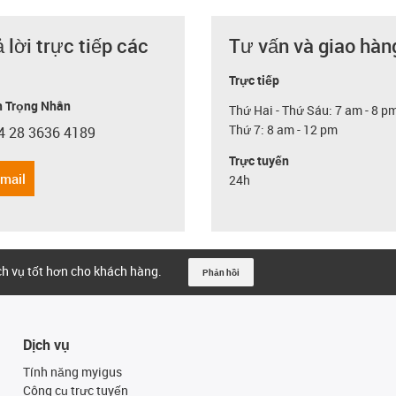
ả lời trực tiếp các
Tư vấn và giao hàn
Trực tiếp
 Trọng Nhân
Thứ Hai - Thứ Sáu: 7 am - 8 p
Thứ 7: 8 am - 12 pm
4 28 3636 4189
con-phone
Trực tuyến
email
24h
ịch vụ tốt hơn cho khách hàng.
Phản hồi
Dịch vụ
Tính năng myigus
Công cụ trực tuyến