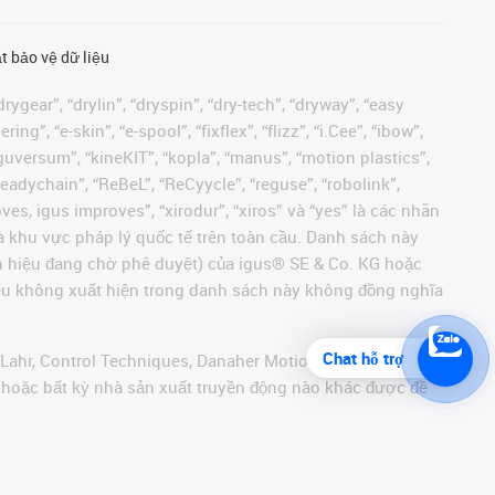
t bảo vệ dữ liệu
rygear”, “drylin”, “dryspin”, “dry-tech”, “dryway”, “easy
”, “e-skin”, “e-spool”, “fixflex”, “flizz”, “i.Cee”, “ibow”,
 “iguversum”, “kineKIT”, “kopla”, “manus”, “motion plastics”,
readychain”, “ReBeL”, “ReCyycle”, “reguse”, “robolink”,
moves, igus improves”, “xirodur”, “xiros” và “yes” là các nhãn
 khu vực pháp lý quốc tế trên toàn cầu. Danh sách này
ãn hiệu đang chờ phê duyệt) của igus® SE & Co. KG hoặc
hiệu không xuất hiện trong danh sách này không đồng nghĩa
Chat hỗ trợ
 Lahr, Control Techniques, Danaher Motion, ELAU, FAGOR,
r hoặc bất kỳ nhà sản xuất truyền động nào khác được đề