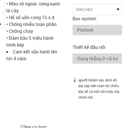
• Màu vỏ ngoài: vàng-xanh
(4x0,34)C
lá cây
• Hệ số uốn cong 15 x d
Bus system
igus-icon-lupe
• Chống nhiễu toàn phần
• Chống cháy
• Đảm bảo 5 triệu hành
trình kép
Thiết kế đầu nối
Cam kết vận hành lên
tới 4 năm
igus® GmbH xác định độ
igus-icon-info
dài cáp trên toàn bộ chiều
dài, kể cả mối nối hoặc tùy
chỉnh mờ.
Công cụ trực