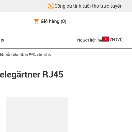
Công cụ tính tuổi thọ trực tuyến
Giỏ hàng
(0)
VN
(
VI
)
 ty
Người liên hệ
-right
hàn sẵn đầu nối, vỏ PVC, đầu nối A:
Telegärtner RJ45
copy-clipboard