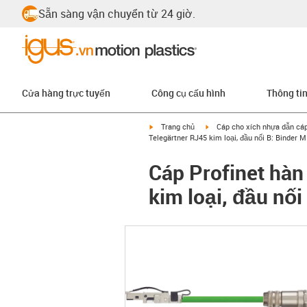
Sẵn sàng vận chuyển từ 24 giờ.
Cửa hàng trực tuyến
Công cụ cấu hình
Thông ti
igus-icon-arrow-right
igus-icon-arrow-right
Trang chủ
Cáp cho xích nhựa dẫn cá
Telegärtner RJ45 kim loại, đầu nối B: Binder 
Cáp Profinet hàn
kim loại, đầu nố