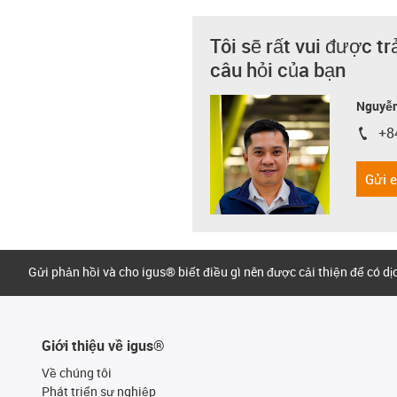
Tôi sẽ rất vui được tr
câu hỏi của bạn
Nguyễn
+8
igus-i
Gửi 
Gửi phản hồi và cho igus® biết điều gì nên được cải thiện để có d
Giới thiệu về igus®
Về chúng tôi
Phát triển sự nghiệp