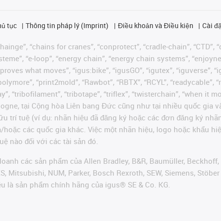
hủ tục
Thông tin pháp lý (Imprint)
Điều khoản và Điều kiện
Cài đặ
ainge”, “chains for cranes”, “conprotect”, “cradle-chain”, “CTD”, “d
teme”, “e-loop”, “energy chain”, “energy chain systems”, “enjoyneering
us improves what moves”, “igus:bike”, “igusGO”, “igutex”, “iguverse”,
“polymore”, “print2mold”, “Rawbot”, “RBTX”, “RCYL”, “readycable”, “
”, “tribofilament”, “tribotape”, “triflex”, “twisterchain”, “when it 
ogne, tại Cộng hòa Liên bang Đức cũng như tại nhiều quốc gia và
ữu trí tuệ (ví dụ: nhãn hiệu đã đăng ký hoặc các đơn đăng ký nh
và/hoặc các quốc gia khác. Việc một nhãn hiệu, logo hoặc khẩu 
uệ nào đối với các tài sản đó.
oanh các sản phẩm của Allen Bradley, B&R, Baumüller, Beckhoff,
VES, Mitsubishi, NUM, Parker, Bosch Rexroth, SEW, Siemens, Stöbe
ều là sản phẩm chính hãng của igus® SE & Co. KG.