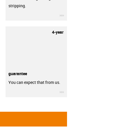
stripping.
igus-icon-3arrow
4-year
guarantee
You can expect that from us.
igus-icon-3arrow