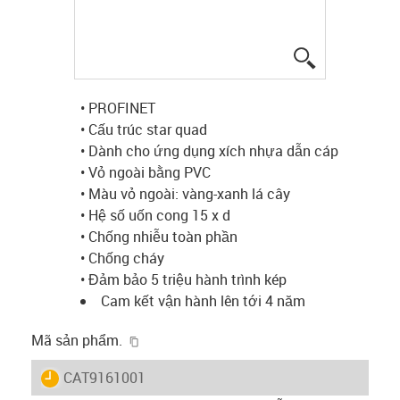
igus-icon-lup
• PROFINET
• Cấu trúc star quad
• Dành cho ứng dụng xích nhựa dẫn cáp
• Vỏ ngoài bằng PVC
• Màu vỏ ngoài: vàng-xanh lá cây
• Hệ số uốn cong 15 x d
• Chống nhiễu toàn phần
• Chống cháy
• Đảm bảo 5 triệu hành trình kép
Cam kết vận hành lên tới 4 năm
igus-icon-copy-clipboard
Mã sản phẩm.
igus-icon-lieferzeit
CAT9161001