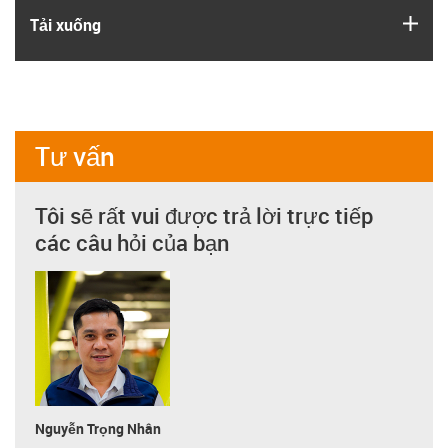
igus
Tải xuống
Tư vấn
Tôi sẽ rất vui được trả lời trực tiếp
các câu hỏi của bạn
Nguyễn Trọng Nhân