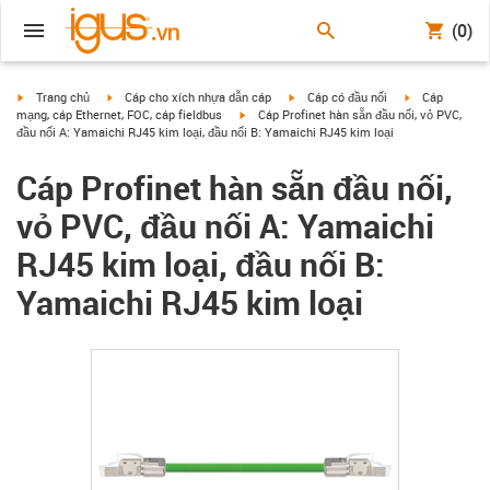
(0)
igus-icon-arrow-right
igus-icon-arrow-right
igus-icon-arrow-right
igus-icon-arrow
Trang chủ
Cáp cho xích nhựa dẫn cáp
Cáp có đầu nối
Cáp
igus-icon-arrow-right
mạng, cáp Ethernet, FOC, cáp fieldbus
Cáp Profinet hàn sẵn đầu nối, vỏ PVC,
đầu nối A: Yamaichi RJ45 kim loại, đầu nối B: Yamaichi RJ45 kim loại
Cáp Profinet hàn sẵn đầu nối,
vỏ PVC, đầu nối A: Yamaichi
RJ45 kim loại, đầu nối B:
Yamaichi RJ45 kim loại