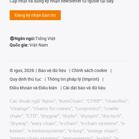
Cập nhật và đăng ký nhận newsletter từ igus® tại đây.
Đăng ký nhận bản tin
Ngôn ngữ:
Tiếng Việt
Quốc gia:
Việt Nam
©
igus, 2026
Bảo vệ dữ liệu
Chính sách cookie
Quy định thủ tục
Thông tin pháp lý (Imprint)
Điều khoản và Điều kiện
Cài đặt bảo vệ dữ liệu
Các thuật ngữ “Apiro”, “AutoChain”, “CFRIP”, “chainflex”,
“chainge”, “chains for cranes”, “conprotect”, “cradle-
chain”, “CTD”, “drygear”, “drylin”, “dryspin”, “dry-tech”,
“dryway”, “easy chain”, “e-chain”, “e-chain systems”, “e-
ketten”, “e-kettensysteme”, “e-loop”, “energy chain”,
“energy chain systems”, “enjoyneering”, “e-skin”, “e-