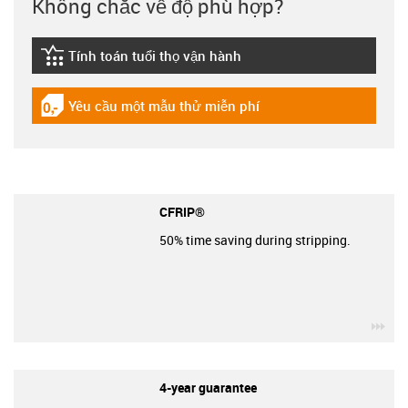
Không chắc về độ phù hợp?
Tính toán tuổi thọ vận hành
igus-icon-lebensdauerrechner
Yêu cầu một mẫu thử miễn phí
igus-icon-gratismuster
CFRIP®
50% time saving during stripping.
igu
4-year guarantee