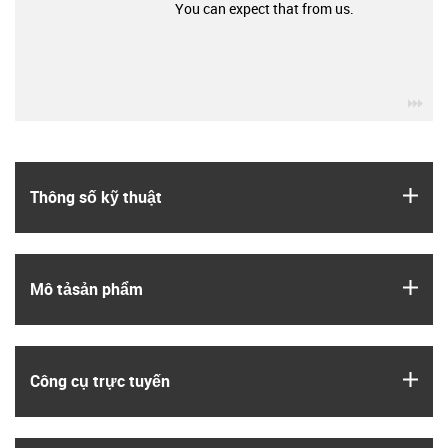
You can expect that from us.
igu
igus
Thông số kỹ thuật
igus
Mô tả­sản phẩm
igus
Công cụ trực tuyến