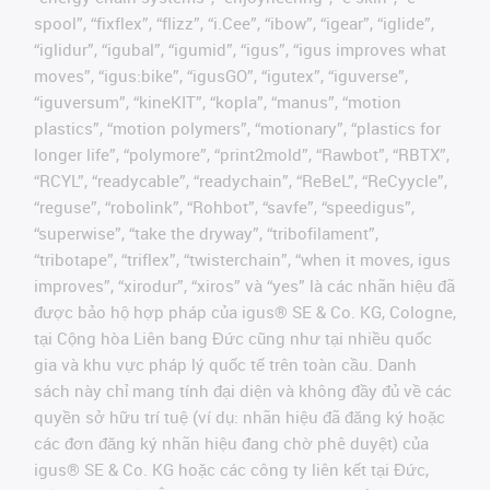
spool”, “fixflex”, “flizz”, “i.Cee”, “ibow”, “igear”, “iglide”,
“iglidur”, “igubal”, “igumid”, “igus”, “igus improves what
moves”, “igus:bike”, “igusGO”, “igutex”, “iguverse”,
“iguversum”, “kineKIT”, “kopla”, “manus”, “motion
plastics”, “motion polymers”, “motionary”, “plastics for
longer life”, “polymore”, “print2mold”, “Rawbot”, “RBTX”,
“RCYL”, “readycable”, “readychain”, “ReBeL”, “ReCyycle”,
“reguse”, “robolink”, “Rohbot”, “savfe”, “speedigus”,
“superwise”, “take the dryway”, “tribofilament”,
“tribotape”, “triflex”, “twisterchain”, “when it moves, igus
improves”, “xirodur”, “xiros” và “yes” là các nhãn hiệu đã
được bảo hộ hợp pháp của igus® SE & Co. KG, Cologne,
tại Cộng hòa Liên bang Đức cũng như tại nhiều quốc
gia và khu vực pháp lý quốc tế trên toàn cầu. Danh
sách này chỉ mang tính đại diện và không đầy đủ về các
quyền sở hữu trí tuệ (ví dụ: nhãn hiệu đã đăng ký hoặc
các đơn đăng ký nhãn hiệu đang chờ phê duyệt) của
igus® SE & Co. KG hoặc các công ty liên kết tại Đức,