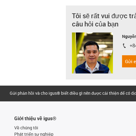
Tôi sẽ rất vui được tr
câu hỏi của bạn
Nguyễn
+8
igus-i
Gửi 
Gửi phản hồi và cho igus® biết điều gì nên được cải thiện để có d
Giới thiệu về igus®
Về chúng tôi
Phát triển sự nghiệp