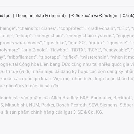
hủ tục
Thông tin pháp lý (Imprint)
Điều khoản và Điều kiện
Cài đặ
ainge”, “chains for cranes”, “conprotect”, “cradle-chain”, “CTD”, “d
teme”, “e-loop”, “energy chain”, “energy chain systems”, “enjoyneering
us improves what moves”, “igus:bike”, “igusGO”, “igutex”, “iguverse”,
“polymore”, “print2mold”, “Rawbot”, “RBTX”, “RCYL”, “readycable”, “
”, “tribofilament”, “tribotape”, “triflex”, “twisterchain”, “when it 
ogne, tại Cộng hòa Liên bang Đức cũng như tại nhiều quốc gia và
ữu trí tuệ (ví dụ: nhãn hiệu đã đăng ký hoặc các đơn đăng ký nh
và/hoặc các quốc gia khác. Việc một nhãn hiệu, logo hoặc khẩu 
uệ nào đối với các tài sản đó.
oanh các sản phẩm của Allen Bradley, B&R, Baumüller, Beckhoff,
VES, Mitsubishi, NUM, Parker, Bosch Rexroth, SEW, Siemens, Stöbe
ều là sản phẩm chính hãng của igus® SE & Co. KG.