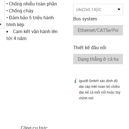
• Chống nhiễu toàn phần
(4x(2x0.14))C
• Chống cháy
• Đảm bảo 5 triệu hành
Bus system
igus-icon-lupe
trình kép
Cam kết vận hành lên
tới 4 năm
Thiết kế đầu nối
igus® GmbH xác định độ
igus-icon-info
dài cáp trên toàn bộ chiều
dài, kể cả mối nối hoặc tùy
chỉnh mờ.
Công cụ trực