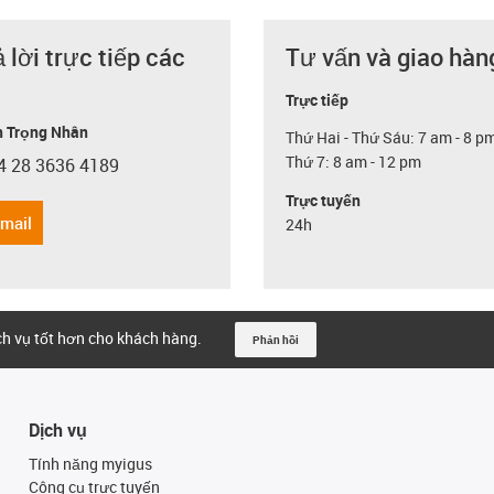
ả lời trực tiếp các
Tư vấn và giao hàn
Trực tiếp
 Trọng Nhân
Thứ Hai - Thứ Sáu: 7 am - 8 p
Thứ 7: 8 am - 12 pm
4 28 3636 4189
con-phone
Trực tuyến
email
24h
ịch vụ tốt hơn cho khách hàng.
Phản hồi
Dịch vụ
Tính năng myigus
Công cụ trực tuyến