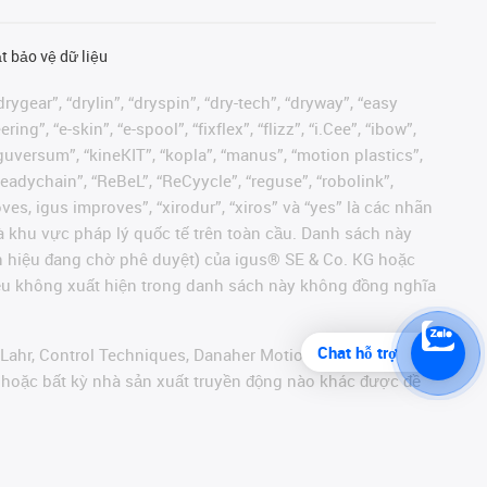
t bảo vệ dữ liệu
rygear”, “drylin”, “dryspin”, “dry-tech”, “dryway”, “easy
”, “e-skin”, “e-spool”, “fixflex”, “flizz”, “i.Cee”, “ibow”,
 “iguversum”, “kineKIT”, “kopla”, “manus”, “motion plastics”,
readychain”, “ReBeL”, “ReCyycle”, “reguse”, “robolink”,
moves, igus improves”, “xirodur”, “xiros” và “yes” là các nhãn
 khu vực pháp lý quốc tế trên toàn cầu. Danh sách này
ãn hiệu đang chờ phê duyệt) của igus® SE & Co. KG hoặc
hiệu không xuất hiện trong danh sách này không đồng nghĩa
Chat hỗ trợ
 Lahr, Control Techniques, Danaher Motion, ELAU, FAGOR,
r hoặc bất kỳ nhà sản xuất truyền động nào khác được đề