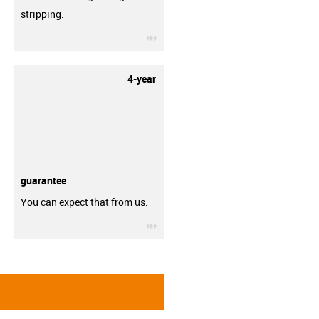
stripping.
igus-icon-3arrow
4-year
guarantee
You can expect that from us.
igus-icon-3arrow