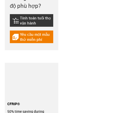
độ phù hợp?
Tính toán tuổi thọ
igus-icon-lebensdauerrechner
vận hành
Yêu cầu một mẫu
igus-icon-gratismuster
thử miễn phí
CFRIP®
50% time saving during