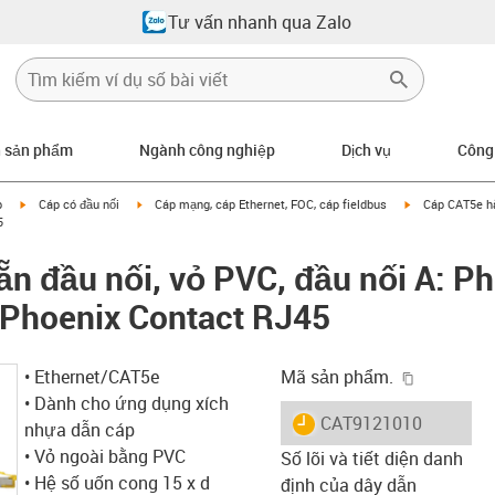
Tư vấn nhanh qua Zalo
n sản phẩm
Ngành công nghiệp
Dịch vụ
Công
igus-icon-arrow-right
igus-icon-arrow-right
igus-icon-arrow
p
Cáp có đầu nối
Cáp mạng, cáp Ethernet, FOC, cáp fieldbus
Cáp CAT5e hà
5
n đầu nối, vỏ PVC, đầu nối A: P
 Phoenix Contact RJ45
igus-icon-
• Ethernet/CAT5e
Mã sản phẩm.
• Dành cho ứng dụng xích
igus-icon-lieferzeit
CAT9121010
nhựa dẫn cáp
• Vỏ ngoài bằng PVC
Số lõi và tiết diện danh
• Hệ số uốn cong 15 x d
định của dây dẫn