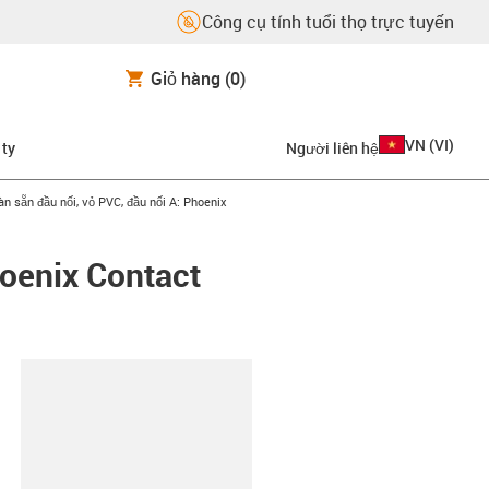
Công cụ tính tuổi thọ trực tuyến
Giỏ hàng
(0)
VN
(
VI
)
 ty
Người liên hệ
-right
n sẵn đầu nối, vỏ PVC, đầu nối A: Phoenix
hoenix Contact
copy-clipboard