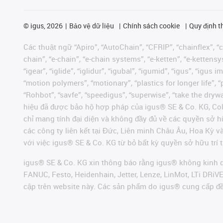
©
igus, 2026
Bảo vệ dữ liệu
Chính sách cookie
Quy định t
Các thuật ngữ “Apiro”, “AutoChain”, “CFRIP”, “chainflex”, “ch
chain”, “e-chain”, “e-chain systems”, “e-ketten”, “e-kettensys
“igear”, “iglide”, “iglidur”, “igubal”, “igumid”, “igus”, “ig
“motion polymers”, “motionary”, “plastics for longer life”, 
“Rohbot”, “savfe”, “speedigus”, “superwise”, “take the dryway
hiệu đã được bảo hộ hợp pháp của igus® SE & Co. KG, Col
chỉ mang tính đại diện và không đầy đủ về các quyền sở h
các công ty liên kết tại Đức, Liên minh Châu Âu, Hoa Kỳ 
với việc igus® SE & Co. KG từ bỏ bất kỳ quyền sở hữu trí t
igus® SE & Co. KG xin thông báo rằng igus® không kinh d
FANUC, Festo, Heidenhain, Jetter, Lenze, LinMot, LTi DRi
cập trên website này. Các sản phẩm do igus® cung cấp đ