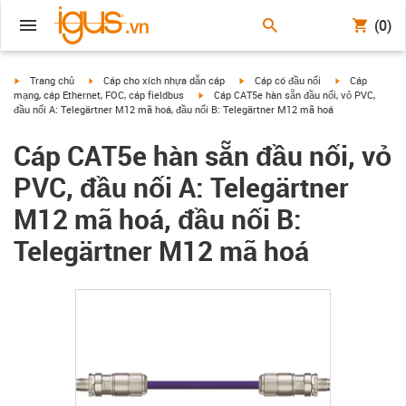
(0)
igus-icon-arrow-right
igus-icon-arrow-right
igus-icon-arrow-right
igus-icon-arrow
Trang chủ
Cáp cho xích nhựa dẫn cáp
Cáp có đầu nối
Cáp
igus-icon-arrow-right
mạng, cáp Ethernet, FOC, cáp fieldbus
Cáp CAT5e hàn sẵn đầu nối, vỏ PVC,
đầu nối A: Telegärtner M12 mã hoá, đầu nối B: Telegärtner M12 mã hoá
Cáp CAT5e hàn sẵn đầu nối, vỏ
PVC, đầu nối A: Telegärtner
M12 mã hoá, đầu nối B:
Telegärtner M12 mã hoá