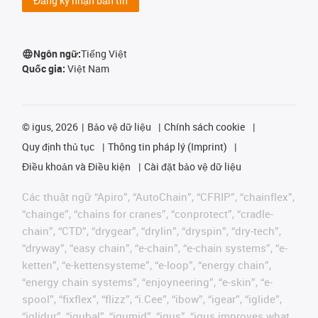
Đăng ký nhận bản tin
Ngôn ngữ:
Tiếng Việt
Quốc gia:
Việt Nam
©
igus, 2026
Bảo vệ dữ liệu
Chính sách cookie
Quy định thủ tục
Thông tin pháp lý (Imprint)
Điều khoản và Điều kiện
Cài đặt bảo vệ dữ liệu
Các thuật ngữ “Apiro”, “AutoChain”, “CFRIP”, “chainflex”,
“chainge”, “chains for cranes”, “conprotect”, “cradle-
chain”, “CTD”, “drygear”, “drylin”, “dryspin”, “dry-tech”,
“dryway”, “easy chain”, “e-chain”, “e-chain systems”, “e-
ketten”, “e-kettensysteme”, “e-loop”, “energy chain”,
“energy chain systems”, “enjoyneering”, “e-skin”, “e-
spool”, “fixflex”, “flizz”, “i.Cee”, “ibow”, “igear”, “iglide”,
“iglidur”, “igubal”, “igumid”, “igus”, “igus improves what