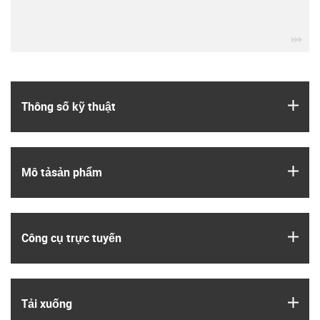
igu
igus
Thông số kỹ thuật
igus
Mô tả­sản phẩm
igus
Công cụ trực tuyến
igus
Tải xuống