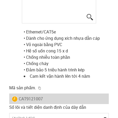
igus-icon-lup
• Ethernet/CAT5e
• Dành cho ứng dụng xích nhựa dẫn cáp
• Vỏ ngoài bằng PVC
• Hệ số uốn cong 15 x d
• Chống nhiễu toàn phần
• Chống cháy
• Đảm bảo 5 triệu hành trình kép
Cam kết vận hành lên tới 4 năm
igus-icon-copy-clipboard
Mã sản phẩm.
igus-icon-lieferzeit
CAT9121007
Số lõi và tiết diện danh định của dây dẫn