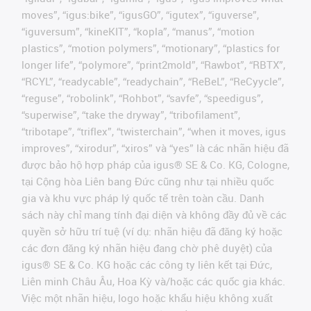
moves”, “igus:bike”, “igusGO”, “igutex”, “iguverse”,
“iguversum”, “kineKIT”, “kopla”, “manus”, “motion
plastics”, “motion polymers”, “motionary”, “plastics for
longer life”, “polymore”, “print2mold”, “Rawbot”, “RBTX”,
“RCYL”, “readycable”, “readychain”, “ReBeL”, “ReCyycle”,
“reguse”, “robolink”, “Rohbot”, “savfe”, “speedigus”,
“superwise”, “take the dryway”, “tribofilament”,
“tribotape”, “triflex”, “twisterchain”, “when it moves, igus
improves”, “xirodur”, “xiros” và “yes” là các nhãn hiệu đã
được bảo hộ hợp pháp của igus® SE & Co. KG, Cologne,
tại Cộng hòa Liên bang Đức cũng như tại nhiều quốc
gia và khu vực pháp lý quốc tế trên toàn cầu. Danh
sách này chỉ mang tính đại diện và không đầy đủ về các
quyền sở hữu trí tuệ (ví dụ: nhãn hiệu đã đăng ký hoặc
các đơn đăng ký nhãn hiệu đang chờ phê duyệt) của
igus® SE & Co. KG hoặc các công ty liên kết tại Đức,
Liên minh Châu Âu, Hoa Kỳ và/hoặc các quốc gia khác.
Việc một nhãn hiệu, logo hoặc khẩu hiệu không xuất