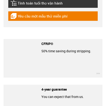
Tính toán tuổi thọ vận hành
igus-icon-lebensdauerrechner
Yêu cầu một mẫu thử miễn phí
igus-icon-gratismuster
CFRIP®
50% time saving during stripping.
igu
4-year guarantee
You can expect that from us.