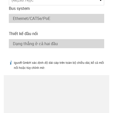
(4x(2x0.14))C
Bus system
Thiết kế đầu nối
igus® GmbH xác định độ dài cáp trên toàn bộ chiều dài, kể cả mối
igus-icon-info
nối hoặc tùy chỉnh mờ.