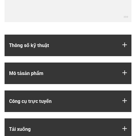
igu
igus
Thông số kỹ thuật
igus
Mô tả­sản phẩm
igus
Công cụ trực tuyến
igus
Tải xuống