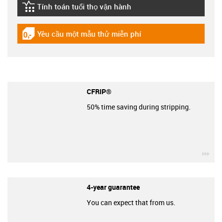
Tính toán tuổi thọ vận hành
igus-icon-lebensdauerrechner
Yêu cầu một mẫu thử miễn phí
igus-icon-gratismuster
CFRIP®
50% time saving during stripping.
igu
4-year guarantee
You can expect that from us.