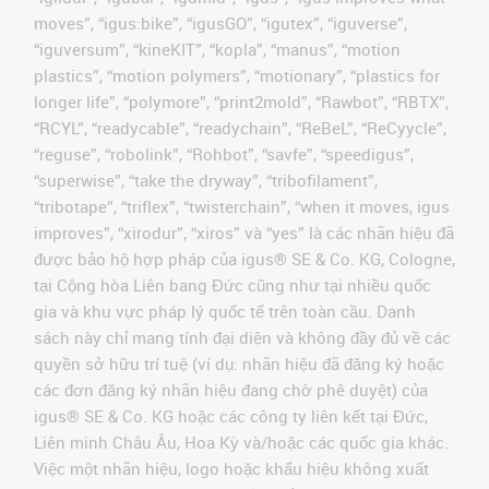
moves”, “igus:bike”, “igusGO”, “igutex”, “iguverse”,
“iguversum”, “kineKIT”, “kopla”, “manus”, “motion
plastics”, “motion polymers”, “motionary”, “plastics for
longer life”, “polymore”, “print2mold”, “Rawbot”, “RBTX”,
“RCYL”, “readycable”, “readychain”, “ReBeL”, “ReCyycle”,
“reguse”, “robolink”, “Rohbot”, “savfe”, “speedigus”,
“superwise”, “take the dryway”, “tribofilament”,
“tribotape”, “triflex”, “twisterchain”, “when it moves, igus
improves”, “xirodur”, “xiros” và “yes” là các nhãn hiệu đã
được bảo hộ hợp pháp của igus® SE & Co. KG, Cologne,
tại Cộng hòa Liên bang Đức cũng như tại nhiều quốc
gia và khu vực pháp lý quốc tế trên toàn cầu. Danh
sách này chỉ mang tính đại diện và không đầy đủ về các
quyền sở hữu trí tuệ (ví dụ: nhãn hiệu đã đăng ký hoặc
các đơn đăng ký nhãn hiệu đang chờ phê duyệt) của
igus® SE & Co. KG hoặc các công ty liên kết tại Đức,
Liên minh Châu Âu, Hoa Kỳ và/hoặc các quốc gia khác.
Việc một nhãn hiệu, logo hoặc khẩu hiệu không xuất