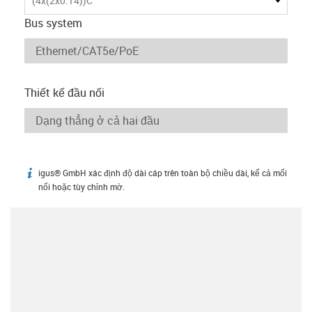
(4x(2x0.14))C
Bus system
Thiết kế đầu nối
igus® GmbH xác định độ dài cáp trên toàn bộ chiều dài, kể cả mối
igus-icon-info
nối hoặc tùy chỉnh mờ.