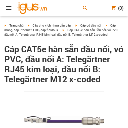
(0)
igus-icon-arrow-right
igus-icon-arrow-right
igus-icon-arrow-right
igus-icon-arrow
Trang chủ
Cáp cho xích nhựa dẫn cáp
Cáp có đầu nối
Cáp
igus-icon-arrow-right
mạng, cáp Ethernet, FOC, cáp fieldbus
Cáp CAT5e hàn sẵn đầu nối, vỏ PVC,
đầu nối A: Telegärtner RJ45 kim loại, đầu nối B: Telegärtner M12 x-coded
Cáp CAT5e hàn sẵn đầu nối, vỏ
PVC, đầu nối A: Telegärtner
RJ45 kim loại, đầu nối B:
Telegärtner M12 x-coded