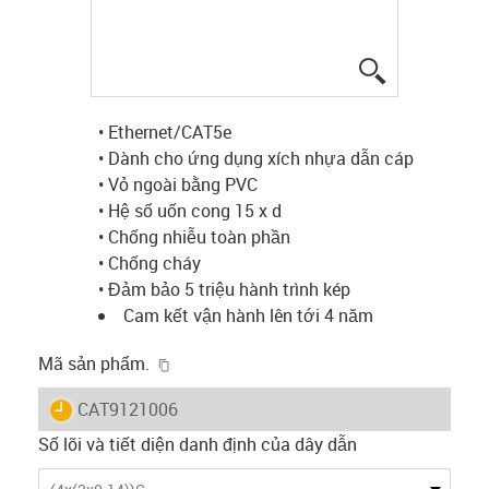
igus-icon-lup
• Ethernet/CAT5e
• Dành cho ứng dụng xích nhựa dẫn cáp
• Vỏ ngoài bằng PVC
• Hệ số uốn cong 15 x d
• Chống nhiễu toàn phần
• Chống cháy
• Đảm bảo 5 triệu hành trình kép
Cam kết vận hành lên tới 4 năm
igus-icon-copy-clipboard
Mã sản phẩm.
igus-icon-lieferzeit
CAT9121006
Số lõi và tiết diện danh định của dây dẫn