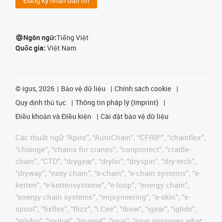
Đăng ký nhận bản tin
Ngôn ngữ:
Tiếng Việt
Quốc gia:
Việt Nam
©
igus, 2026
Bảo vệ dữ liệu
Chính sách cookie
Quy định thủ tục
Thông tin pháp lý (Imprint)
Điều khoản và Điều kiện
Cài đặt bảo vệ dữ liệu
Các thuật ngữ “Apiro”, “AutoChain”, “CFRIP”, “chainflex”,
“chainge”, “chains for cranes”, “conprotect”, “cradle-
chain”, “CTD”, “drygear”, “drylin”, “dryspin”, “dry-tech”,
“dryway”, “easy chain”, “e-chain”, “e-chain systems”, “e-
ketten”, “e-kettensysteme”, “e-loop”, “energy chain”,
“energy chain systems”, “enjoyneering”, “e-skin”, “e-
spool”, “fixflex”, “flizz”, “i.Cee”, “ibow”, “igear”, “iglide”,
“iglidur”, “igubal”, “igumid”, “igus”, “igus improves what