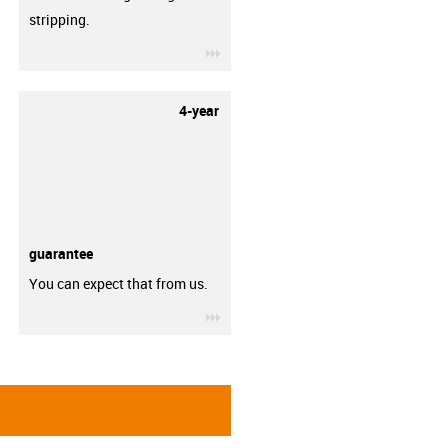
stripping.
igus-icon-3arrow
4-year
guarantee
You can expect that from us.
igus-icon-3arrow