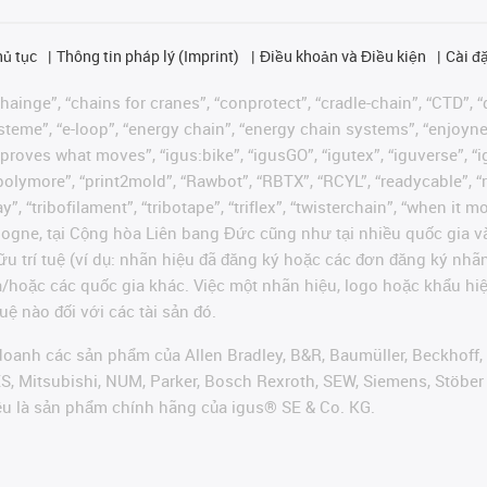
hủ tục
Thông tin pháp lý (Imprint)
Điều khoản và Điều kiện
Cài đặ
ainge”, “chains for cranes”, “conprotect”, “cradle-chain”, “CTD”, “d
teme”, “e-loop”, “energy chain”, “energy chain systems”, “enjoyneering
us improves what moves”, “igus:bike”, “igusGO”, “igutex”, “iguverse”,
“polymore”, “print2mold”, “Rawbot”, “RBTX”, “RCYL”, “readycable”, “
”, “tribofilament”, “tribotape”, “triflex”, “twisterchain”, “when it 
ogne, tại Cộng hòa Liên bang Đức cũng như tại nhiều quốc gia và
ữu trí tuệ (ví dụ: nhãn hiệu đã đăng ký hoặc các đơn đăng ký nh
và/hoặc các quốc gia khác. Việc một nhãn hiệu, logo hoặc khẩu 
uệ nào đối với các tài sản đó.
oanh các sản phẩm của Allen Bradley, B&R, Baumüller, Beckhoff,
VES, Mitsubishi, NUM, Parker, Bosch Rexroth, SEW, Siemens, Stöbe
ều là sản phẩm chính hãng của igus® SE & Co. KG.