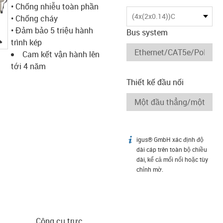
• Chống nhiễu toàn phần
(4x(2x0.14))C
• Chống cháy
• Đảm bảo 5 triệu hành
Bus system
igus-icon-lupe
trình kép
Cam kết vận hành lên
tới 4 năm
Thiết kế đầu nối
igus® GmbH xác định độ
igus-icon-info
dài cáp trên toàn bộ chiều
dài, kể cả mối nối hoặc tùy
chỉnh mờ.
Công cụ trực