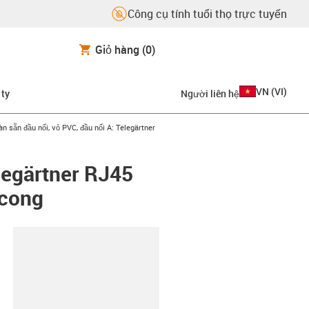
Công cụ tính tuổi thọ trực tuyến
Giỏ hàng
(0)
VN
(
VI
)
 ty
Người liên hệ
-right
n sẵn đầu nối, vỏ PVC, đầu nối A: Telegärtner
legärtner RJ45
 cong
copy-clipboard