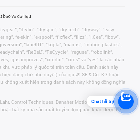
t bảo vệ dữ liệu
rygear”, “drylin”, “dryspin”, “dry-tech”, “dryway”, “easy
”, “e-skin”, “e-spool”, “fixflex”, “flizz”, “i.Cee”, “ibow”,
 “iguversum”, “kineKIT”, “kopla”, “manus”, “motion plastics”,
readychain”, “ReBeL”, “ReCyycle”, “reguse”, “robolink”,
moves, igus improves”, “xirodur”, “xiros” và “yes” là các nhãn
 khu vực pháp lý quốc tế trên toàn cầu. Danh sách này
ãn hiệu đang chờ phê duyệt) của igus® SE & Co. KG hoặc
hiệu không xuất hiện trong danh sách này không đồng nghĩa
Chat hỗ trợ
 Lahr, Control Techniques, Danaher Motion, ELAU, FAGOR,
r hoặc bất kỳ nhà sản xuất truyền động nào khác được đề