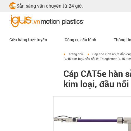
Sẵn sàng vận chuyển từ 24 giờ.
Cửa hàng trực tuyến
Công cụ cấu hình
Thông ti
igus-icon-arrow-right
igus-icon-arrow-right
Trang chủ
Cáp cho xích nhựa dẫn cá
RJ45 kim loại, đầu nối B: Telegärtner RJ45 kim
Cáp CAT5e hàn sẵ
kim loại, đầu nối