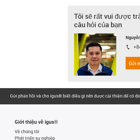
Tôi sẽ rất vui được tr
câu hỏi của bạn
Nguyễn
+8
igus-i
Gửi 
Gửi phản hồi và cho igus® biết điều gì nên được cải thiện để có d
Giới thiệu về igus®
Về chúng tôi
Phát triển sự nghiệp