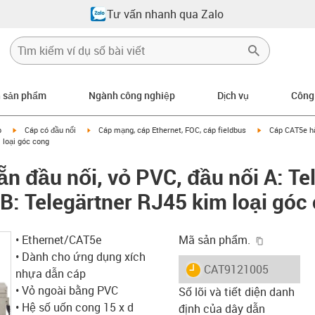
Tư vấn nhanh qua Zalo
n sản phẩm
Ngành công nghiệp
Dịch vụ
Công
igus-icon-arrow-right
igus-icon-arrow-right
igus-icon-arrow
p
Cáp có đầu nối
Cáp mạng, cáp Ethernet, FOC, cáp fieldbus
Cáp CAT5e hà
 loại góc cong
n đầu nối, vỏ PVC, đầu nối A: Te
 B: Telegärtner RJ45 kim loại góc
igus-icon-
• Ethernet/CAT5e
Mã sản phẩm.
• Dành cho ứng dụng xích
igus-icon-lieferzeit
CAT9121005
nhựa dẫn cáp
• Vỏ ngoài bằng PVC
Số lõi và tiết diện danh
• Hệ số uốn cong 15 x d
định của dây dẫn