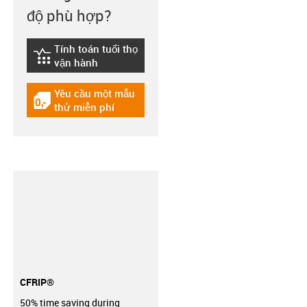
độ phù hợp?
Tính toán tuổi thọ
igus-icon-lebensdauerrechner
vận hành
Yêu cầu một mẫu
igus-icon-gratismuster
thử miễn phí
CFRIP®
50% time saving during