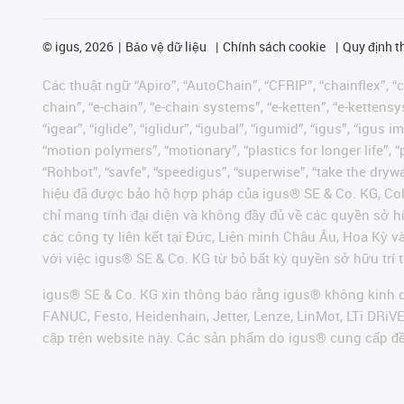
©
igus, 2026
Bảo vệ dữ liệu
Chính sách cookie
Quy định t
Các thuật ngữ “Apiro”, “AutoChain”, “CFRIP”, “chainflex”, “ch
chain”, “e-chain”, “e-chain systems”, “e-ketten”, “e-kettensys
“igear”, “iglide”, “iglidur”, “igubal”, “igumid”, “igus”, “ig
“motion polymers”, “motionary”, “plastics for longer life”, 
“Rohbot”, “savfe”, “speedigus”, “superwise”, “take the dryway
hiệu đã được bảo hộ hợp pháp của igus® SE & Co. KG, Col
chỉ mang tính đại diện và không đầy đủ về các quyền sở h
các công ty liên kết tại Đức, Liên minh Châu Âu, Hoa Kỳ 
với việc igus® SE & Co. KG từ bỏ bất kỳ quyền sở hữu trí t
igus® SE & Co. KG xin thông báo rằng igus® không kinh d
FANUC, Festo, Heidenhain, Jetter, Lenze, LinMot, LTi DRi
cập trên website này. Các sản phẩm do igus® cung cấp đ