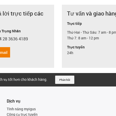
ả lời trực tiếp các
Tư vấn và giao hàn
Trực tiếp
 Trọng Nhân
Thứ Hai - Thứ Sáu: 7 am - 8 p
Thứ 7: 8 am - 12 pm
4 28 3636 4189
con-phone
Trực tuyến
email
24h
ịch vụ tốt hơn cho khách hàng.
Phản hồi
Dịch vụ
Tính năng myigus
Công cụ trực tuyến