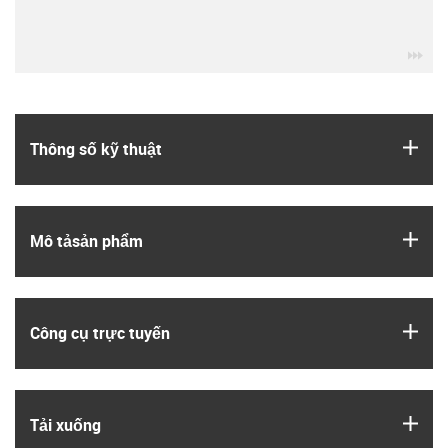
igu
igus
Thông số kỹ thuật
igus
Mô tả­sản phẩm
igus
Công cụ trực tuyến
igus
Tải xuống