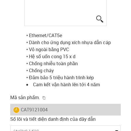
igus-icon-lup
• Ethernet/CAT5e
• Dành cho ứng dụng xích nhựa dẫn cáp
• Vỏ ngoài bằng PVC
• Hệ số uốn cong 15 x d
• Chống nhiễu toàn phần
• Chống cháy
• Đảm bảo 5 triệu hành trình kép
Cam kết vận hành lên tới 4 năm
igus-icon-copy-clipboard
Mã sản phẩm.
igus-icon-lieferzeit
CAT9121004
Số lõi và tiết diện danh định của dây dẫn