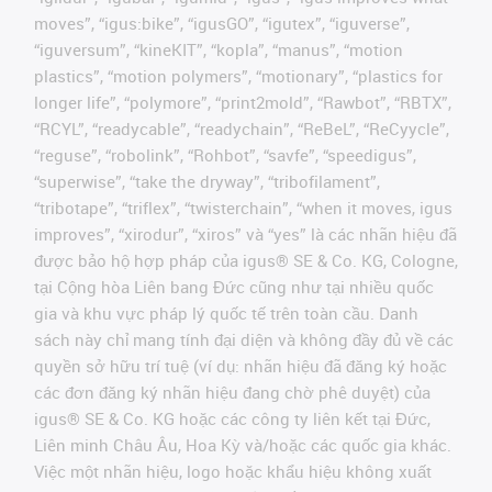
moves”, “igus:bike”, “igusGO”, “igutex”, “iguverse”,
“iguversum”, “kineKIT”, “kopla”, “manus”, “motion
plastics”, “motion polymers”, “motionary”, “plastics for
longer life”, “polymore”, “print2mold”, “Rawbot”, “RBTX”,
“RCYL”, “readycable”, “readychain”, “ReBeL”, “ReCyycle”,
“reguse”, “robolink”, “Rohbot”, “savfe”, “speedigus”,
“superwise”, “take the dryway”, “tribofilament”,
“tribotape”, “triflex”, “twisterchain”, “when it moves, igus
improves”, “xirodur”, “xiros” và “yes” là các nhãn hiệu đã
được bảo hộ hợp pháp của igus® SE & Co. KG, Cologne,
tại Cộng hòa Liên bang Đức cũng như tại nhiều quốc
gia và khu vực pháp lý quốc tế trên toàn cầu. Danh
sách này chỉ mang tính đại diện và không đầy đủ về các
quyền sở hữu trí tuệ (ví dụ: nhãn hiệu đã đăng ký hoặc
các đơn đăng ký nhãn hiệu đang chờ phê duyệt) của
igus® SE & Co. KG hoặc các công ty liên kết tại Đức,
Liên minh Châu Âu, Hoa Kỳ và/hoặc các quốc gia khác.
Việc một nhãn hiệu, logo hoặc khẩu hiệu không xuất