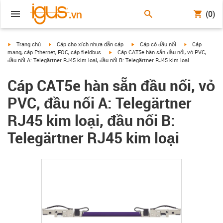
(0)
igus-icon-arrow-right
igus-icon-arrow-right
igus-icon-arrow-right
igus-icon-arrow
Trang chủ
Cáp cho xích nhựa dẫn cáp
Cáp có đầu nối
Cáp
igus-icon-arrow-right
mạng, cáp Ethernet, FOC, cáp fieldbus
Cáp CAT5e hàn sẵn đầu nối, vỏ PVC,
đầu nối A: Telegärtner RJ45 kim loại, đầu nối B: Telegärtner RJ45 kim loại
Cáp CAT5e hàn sẵn đầu nối, vỏ
PVC, đầu nối A: Telegärtner
RJ45 kim loại, đầu nối B:
Telegärtner RJ45 kim loại