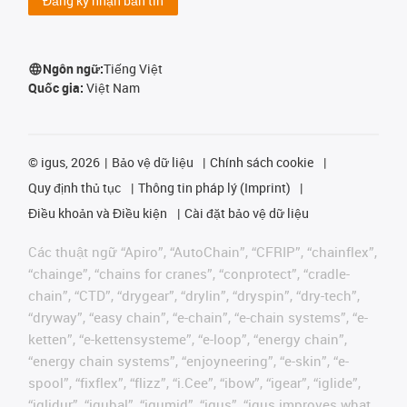
Đăng ký nhận bản tin
Ngôn ngữ:
Tiếng Việt
Quốc gia:
Việt Nam
©
igus, 2026
Bảo vệ dữ liệu
Chính sách cookie
Quy định thủ tục
Thông tin pháp lý (Imprint)
Điều khoản và Điều kiện
Cài đặt bảo vệ dữ liệu
Các thuật ngữ “Apiro”, “AutoChain”, “CFRIP”, “chainflex”,
“chainge”, “chains for cranes”, “conprotect”, “cradle-
chain”, “CTD”, “drygear”, “drylin”, “dryspin”, “dry-tech”,
“dryway”, “easy chain”, “e-chain”, “e-chain systems”, “e-
ketten”, “e-kettensysteme”, “e-loop”, “energy chain”,
“energy chain systems”, “enjoyneering”, “e-skin”, “e-
spool”, “fixflex”, “flizz”, “i.Cee”, “ibow”, “igear”, “iglide”,
“iglidur”, “igubal”, “igumid”, “igus”, “igus improves what