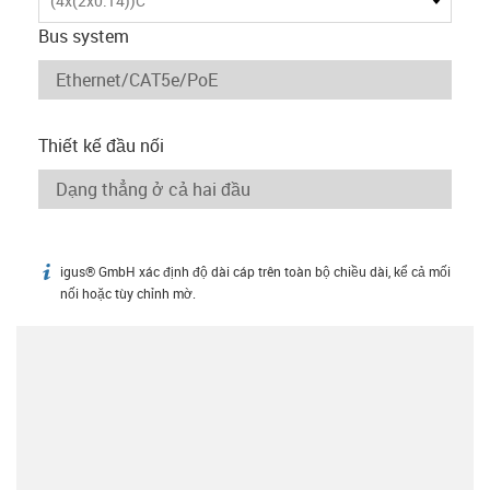
(4x(2x0.14))C
Bus system
Thiết kế đầu nối
igus® GmbH xác định độ dài cáp trên toàn bộ chiều dài, kể cả mối
igus-icon-info
nối hoặc tùy chỉnh mờ.