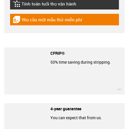
Tính toán tuổi thọ vận hành
igus-icon-lebensdauerrechner
Yêu cầu một mẫu thử miễn phí
igus-icon-gratismuster
CFRIP®
50% time saving during stripping.
igu
4-year guarantee
You can expect that from us.