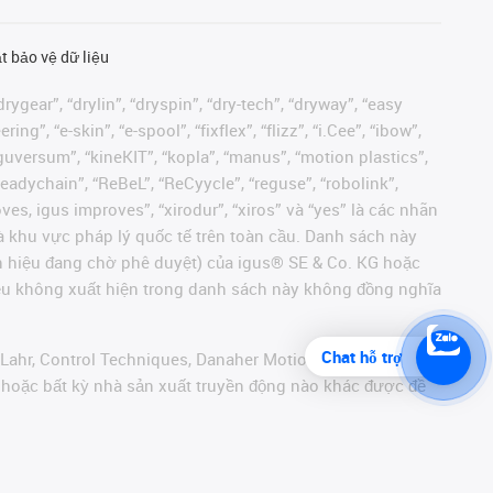
t bảo vệ dữ liệu
rygear”, “drylin”, “dryspin”, “dry-tech”, “dryway”, “easy
”, “e-skin”, “e-spool”, “fixflex”, “flizz”, “i.Cee”, “ibow”,
 “iguversum”, “kineKIT”, “kopla”, “manus”, “motion plastics”,
readychain”, “ReBeL”, “ReCyycle”, “reguse”, “robolink”,
moves, igus improves”, “xirodur”, “xiros” và “yes” là các nhãn
 khu vực pháp lý quốc tế trên toàn cầu. Danh sách này
ãn hiệu đang chờ phê duyệt) của igus® SE & Co. KG hoặc
hiệu không xuất hiện trong danh sách này không đồng nghĩa
Chat hỗ trợ
 Lahr, Control Techniques, Danaher Motion, ELAU, FAGOR,
r hoặc bất kỳ nhà sản xuất truyền động nào khác được đề