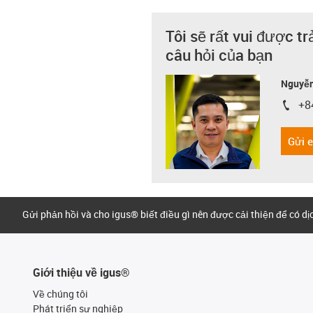
Tôi sẽ rất vui được tr
câu hỏi của bạn
Nguyễn
+8
igus-i
Gửi 
Gửi phản hồi và cho igus® biết điều gì nên được cải thiện để có d
Giới thiệu về igus®
Về chúng tôi
Phát triển sự nghiệp