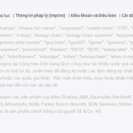
hủ tục
Thông tin pháp lý (Imprint)
Điều khoản và Điều kiện
Cài đặ
ainge”, “chains for cranes”, “conprotect”, “cradle-chain”, “CTD”, “d
teme”, “e-loop”, “energy chain”, “energy chain systems”, “enjoyneering
us improves what moves”, “igus:bike”, “igusGO”, “igutex”, “iguverse”,
“polymore”, “print2mold”, “Rawbot”, “RBTX”, “RCYL”, “readycable”, “
”, “tribofilament”, “tribotape”, “triflex”, “twisterchain”, “when it 
ogne, tại Cộng hòa Liên bang Đức cũng như tại nhiều quốc gia và
ữu trí tuệ (ví dụ: nhãn hiệu đã đăng ký hoặc các đơn đăng ký nh
và/hoặc các quốc gia khác. Việc một nhãn hiệu, logo hoặc khẩu 
uệ nào đối với các tài sản đó.
oanh các sản phẩm của Allen Bradley, B&R, Baumüller, Beckhoff,
VES, Mitsubishi, NUM, Parker, Bosch Rexroth, SEW, Siemens, Stöbe
ều là sản phẩm chính hãng của igus® SE & Co. KG.