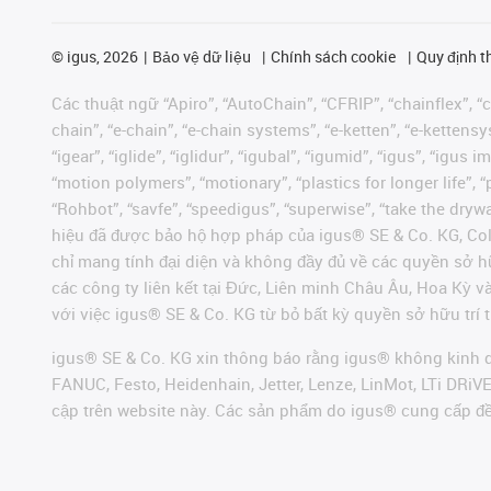
©
igus, 2026
Bảo vệ dữ liệu
Chính sách cookie
Quy định t
Các thuật ngữ “Apiro”, “AutoChain”, “CFRIP”, “chainflex”, “ch
chain”, “e-chain”, “e-chain systems”, “e-ketten”, “e-kettensys
“igear”, “iglide”, “iglidur”, “igubal”, “igumid”, “igus”, “ig
“motion polymers”, “motionary”, “plastics for longer life”, 
“Rohbot”, “savfe”, “speedigus”, “superwise”, “take the dryway
hiệu đã được bảo hộ hợp pháp của igus® SE & Co. KG, Col
chỉ mang tính đại diện và không đầy đủ về các quyền sở h
các công ty liên kết tại Đức, Liên minh Châu Âu, Hoa Kỳ 
với việc igus® SE & Co. KG từ bỏ bất kỳ quyền sở hữu trí t
igus® SE & Co. KG xin thông báo rằng igus® không kinh d
FANUC, Festo, Heidenhain, Jetter, Lenze, LinMot, LTi DRi
cập trên website này. Các sản phẩm do igus® cung cấp đ