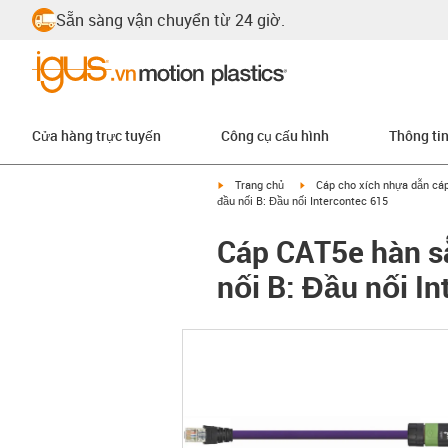
Sẵn sàng vận chuyển từ 24 giờ.
Cửa hàng trực tuyến
Công cụ cấu hình
Thông ti
igus-icon-arrow-right
igus-icon-arrow-right
Trang chủ
Cáp cho xích nhựa dẫn cá
đầu nối B: Đầu nối Intercontec 615
Cáp CAT5e hàn sẵ
nối B: Đầu nối I