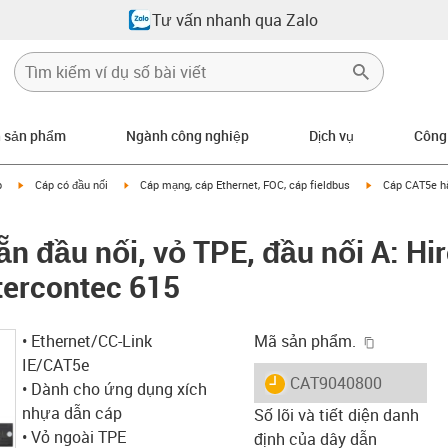
Tư vấn nhanh qua Zalo
n sản phẩm
Ngành công nghiệp
Dịch vụ
Công
igus-icon-arrow-right
igus-icon-arrow-right
igus-icon-arrow
p
Cáp có đầu nối
Cáp mạng, cáp Ethernet, FOC, cáp fieldbus
Cáp CAT5e hà
n đầu nối, vỏ TPE, đầu nối A: Hi
ntercontec 615
igus-icon-
• Ethernet/CC-Link
Mã sản phẩm.
IE/CAT5e
igus-icon-lieferzeit
CAT9040800
• Dành cho ứng dụng xích
nhựa dẫn cáp
Số lõi và tiết diện danh
• Vỏ ngoài TPE
định của dây dẫn