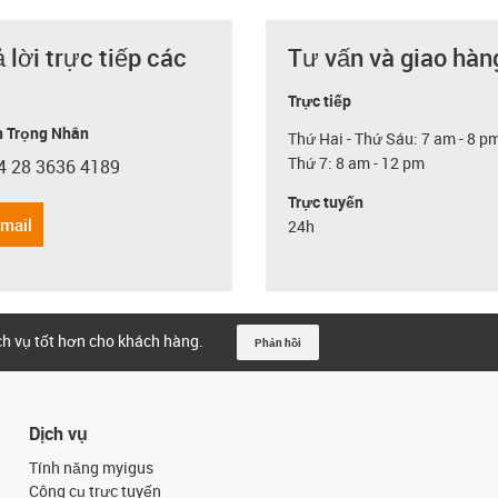
ả lời trực tiếp các
Tư vấn và giao hàn
Trực tiếp
 Trọng Nhân
Thứ Hai - Thứ Sáu: 7 am - 8 p
Thứ 7: 8 am - 12 pm
4 28 3636 4189
con-phone
Trực tuyến
email
24h
ịch vụ tốt hơn cho khách hàng.
Phản hồi
Dịch vụ
Tính năng myigus
Công cụ trực tuyến