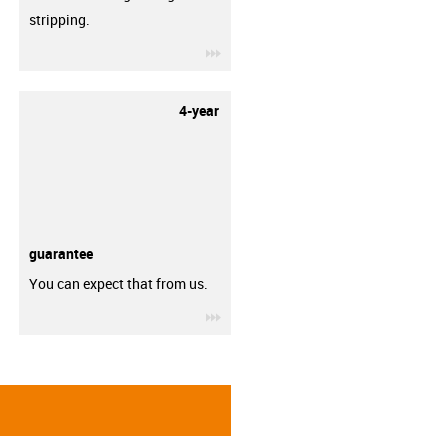
stripping.
igus-icon-3arrow
4-year
guarantee
You can expect that from us.
igus-icon-3arrow