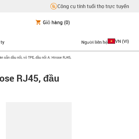
Công cụ tính tuổi thọ trực tuyến
Giỏ hàng
(0)
VN
(
VI
)
 ty
Người liên hệ
-right
n sẵn đầu nối, vỏ TPE, đầu nối A: Hirose RJ45,
rose RJ45, đầu
copy-clipboard