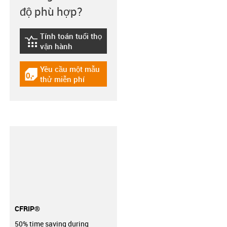
độ phù hợp?
Tính toán tuổi thọ
igus-icon-lebensdauerrechner
vận hành
Yêu cầu một mẫu
igus-icon-gratismuster
thử miễn phí
CFRIP®
50% time saving during