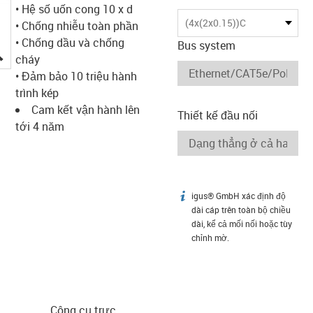
• Hệ số uốn cong 10 x d
(4x(2x0.15))C
• Chống nhiễu toàn phần
• Chống dầu và chống
Bus system
igus-icon-lupe
cháy
• Đảm bảo 10 triệu hành
trình kép
Cam kết vận hành lên
Thiết kế đầu nối
tới 4 năm
igus® GmbH xác định độ
igus-icon-info
dài cáp trên toàn bộ chiều
dài, kể cả mối nối hoặc tùy
chỉnh mờ.
Công cụ trực