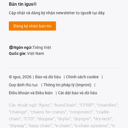
Bản tin igus®
Cập nhật và đăng ký nhận newsletter từ igus® tại đây.
Đăng ký nhận bản tin
Ngôn ngữ:
Tiếng Việt
Quốc gia:
Việt Nam
©
igus, 2026
Bảo vệ dữ liệu
Chính sách cookie
Quy định thủ tục
Thông tin pháp lý (Imprint)
Điều khoản và Điều kiện
Cài đặt bảo vệ dữ liệu
Các thuật ngữ “Apiro”, “AutoChain”, “CFRIP”, “chainflex”,
“chainge”, “chains for cranes”, “conprotect”, “cradle-
chain”, “CTD”, “drygear”, “drylin”, “dryspin”, “dry-tech”,
“dryway”, “easy chain”, “e-chain”, “e-chain systems”, “e-