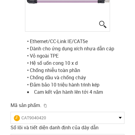
igus-icon-lup
• Ethernet/CC-Link IE/CAT5e
• Dành cho ứng dụng xích nhựa dẫn cáp
• Vỏ ngoài TPE
• Hệ số uốn cong 10 x d
• Chống nhiễu toàn phần
• Chống dầu và chống cháy
• Đảm bảo 10 triệu hành trình kép
Cam kết vận hành lên tới 4 năm
igus-icon-copy-clipboard
Mã sản phẩm.
igus-icon-lieferzeit
CAT9040420
Số lõi và tiết diện danh định của dây dẫn