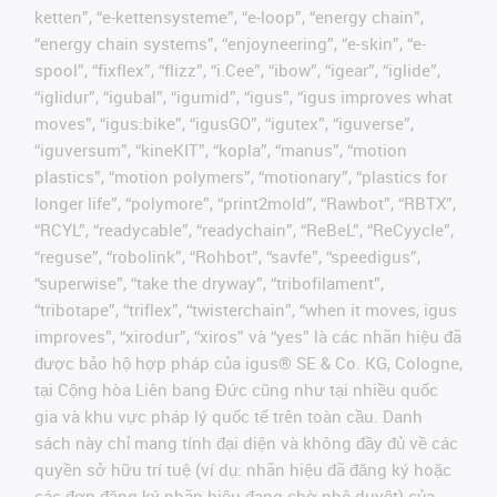
ketten”, “e-kettensysteme”, “e-loop”, “energy chain”,
“energy chain systems”, “enjoyneering”, “e-skin”, “e-
spool”, “fixflex”, “flizz”, “i.Cee”, “ibow”, “igear”, “iglide”,
“iglidur”, “igubal”, “igumid”, “igus”, “igus improves what
moves”, “igus:bike”, “igusGO”, “igutex”, “iguverse”,
“iguversum”, “kineKIT”, “kopla”, “manus”, “motion
plastics”, “motion polymers”, “motionary”, “plastics for
longer life”, “polymore”, “print2mold”, “Rawbot”, “RBTX”,
“RCYL”, “readycable”, “readychain”, “ReBeL”, “ReCyycle”,
“reguse”, “robolink”, “Rohbot”, “savfe”, “speedigus”,
“superwise”, “take the dryway”, “tribofilament”,
“tribotape”, “triflex”, “twisterchain”, “when it moves, igus
improves”, “xirodur”, “xiros” và “yes” là các nhãn hiệu đã
được bảo hộ hợp pháp của igus® SE & Co. KG, Cologne,
tại Cộng hòa Liên bang Đức cũng như tại nhiều quốc
gia và khu vực pháp lý quốc tế trên toàn cầu. Danh
sách này chỉ mang tính đại diện và không đầy đủ về các
quyền sở hữu trí tuệ (ví dụ: nhãn hiệu đã đăng ký hoặc
các đơn đăng ký nhãn hiệu đang chờ phê duyệt) của