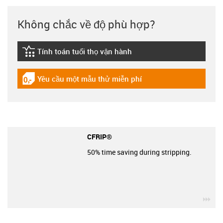
Không chắc về độ phù hợp?
Tính toán tuổi thọ vận hành
igus-icon-lebensdauerrechner
Yêu cầu một mẫu thử miễn phí
igus-icon-gratismuster
CFRIP®
50% time saving during stripping.
igu