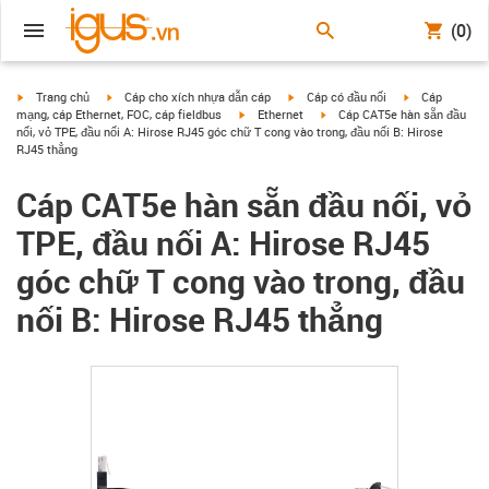
(0)
igus-icon-arrow-right
igus-icon-arrow-right
igus-icon-arrow-right
igus-icon-arrow
Trang chủ
Cáp cho xích nhựa dẫn cáp
Cáp có đầu nối
Cáp
igus-icon-arrow-right
igus-icon-arrow-right
mạng, cáp Ethernet, FOC, cáp fieldbus
Ethernet
Cáp CAT5e hàn sẵn đầu
nối, vỏ TPE, đầu nối A: Hirose RJ45 góc chữ T cong vào trong, đầu nối B: Hirose
RJ45 thẳng
Cáp CAT5e hàn sẵn đầu nối, vỏ
TPE, đầu nối A: Hirose RJ45
góc chữ T cong vào trong, đầu
nối B: Hirose RJ45 thẳng