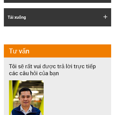
igus
Tải xuống
Tư vấn
Tôi sẽ rất vui được trả lời trực tiếp
các câu hỏi của bạn