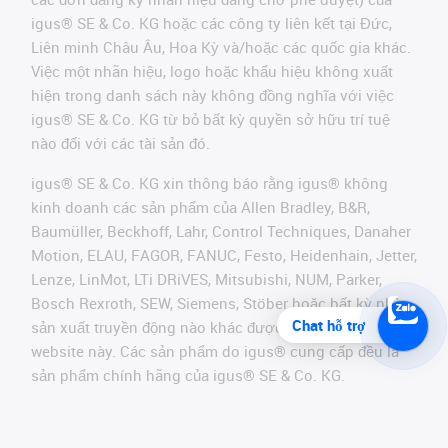
igus® SE & Co. KG hoặc các công ty liên kết tại Đức,
Liên minh Châu Âu, Hoa Kỳ và/hoặc các quốc gia khác.
Việc một nhãn hiệu, logo hoặc khẩu hiệu không xuất
hiện trong danh sách này không đồng nghĩa với việc
igus® SE & Co. KG từ bỏ bất kỳ quyền sở hữu trí tuệ
nào đối với các tài sản đó.
igus® SE & Co. KG xin thông báo rằng igus® không
kinh doanh các sản phẩm của Allen Bradley, B&R,
Baumüller, Beckhoff, Lahr, Control Techniques, Danaher
Motion, ELAU, FAGOR, FANUC, Festo, Heidenhain, Jetter,
Lenze, LinMot, LTi DRiVES, Mitsubishi, NUM, Parker,
Bosch Rexroth, SEW, Siemens, Stöber hoặc bất kỳ nhà
Chat hỗ trợ
sản xuất truyền động nào khác được đề cập trên
website này. Các sản phẩm do igus® cung cấp đều là
sản phẩm chính hãng của igus® SE & Co. KG.