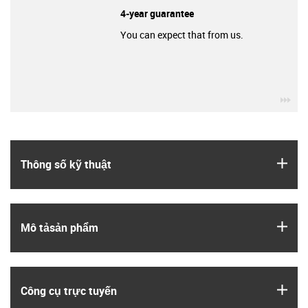
4-year guarantee
You can expect that from us.
igu
igus
Thông số kỹ thuật
igus
Mô tả­sản phẩm
igus
Công cụ trực tuyến