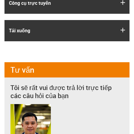
igus
Công cụ trực tuyến
igus
Tải xuống
Tư vấn
Tôi sẽ rất vui được trả lời trực tiếp
các câu hỏi của bạn