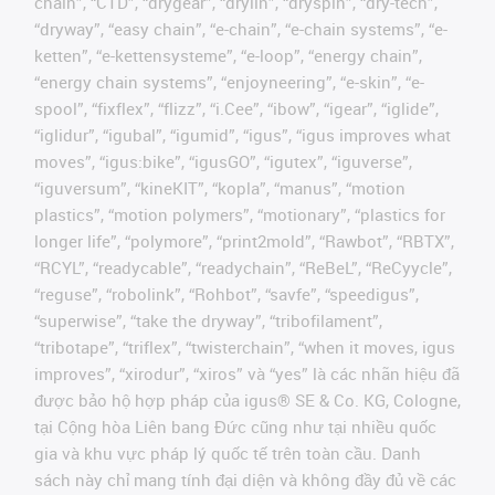
chain”, “CTD”, “drygear”, “drylin”, “dryspin”, “dry-tech”,
“dryway”, “easy chain”, “e-chain”, “e-chain systems”, “e-
ketten”, “e-kettensysteme”, “e-loop”, “energy chain”,
“energy chain systems”, “enjoyneering”, “e-skin”, “e-
spool”, “fixflex”, “flizz”, “i.Cee”, “ibow”, “igear”, “iglide”,
“iglidur”, “igubal”, “igumid”, “igus”, “igus improves what
moves”, “igus:bike”, “igusGO”, “igutex”, “iguverse”,
“iguversum”, “kineKIT”, “kopla”, “manus”, “motion
plastics”, “motion polymers”, “motionary”, “plastics for
longer life”, “polymore”, “print2mold”, “Rawbot”, “RBTX”,
“RCYL”, “readycable”, “readychain”, “ReBeL”, “ReCyycle”,
“reguse”, “robolink”, “Rohbot”, “savfe”, “speedigus”,
“superwise”, “take the dryway”, “tribofilament”,
“tribotape”, “triflex”, “twisterchain”, “when it moves, igus
improves”, “xirodur”, “xiros” và “yes” là các nhãn hiệu đã
được bảo hộ hợp pháp của igus® SE & Co. KG, Cologne,
tại Cộng hòa Liên bang Đức cũng như tại nhiều quốc
gia và khu vực pháp lý quốc tế trên toàn cầu. Danh
sách này chỉ mang tính đại diện và không đầy đủ về các