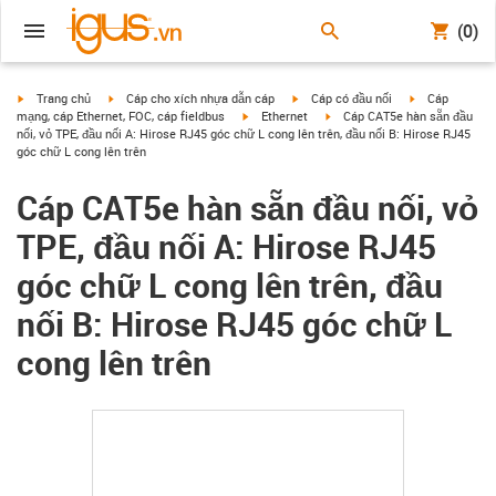
(0)
igus-icon-arrow-right
igus-icon-arrow-right
igus-icon-arrow-right
igus-icon-arrow
Trang chủ
Cáp cho xích nhựa dẫn cáp
Cáp có đầu nối
Cáp
igus-icon-arrow-right
igus-icon-arrow-right
mạng, cáp Ethernet, FOC, cáp fieldbus
Ethernet
Cáp CAT5e hàn sẵn đầu
nối, vỏ TPE, đầu nối A: Hirose RJ45 góc chữ L cong lên trên, đầu nối B: Hirose RJ45
góc chữ L cong lên trên
Cáp CAT5e hàn sẵn đầu nối, vỏ
TPE, đầu nối A: Hirose RJ45
góc chữ L cong lên trên, đầu
nối B: Hirose RJ45 góc chữ L
cong lên trên