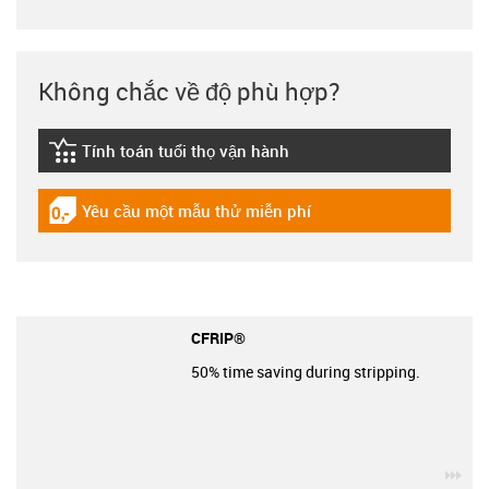
Không chắc về độ phù hợp?
Tính toán tuổi thọ vận hành
igus-icon-lebensdauerrechner
Yêu cầu một mẫu thử miễn phí
igus-icon-gratismuster
CFRIP®
50% time saving during stripping.
igu