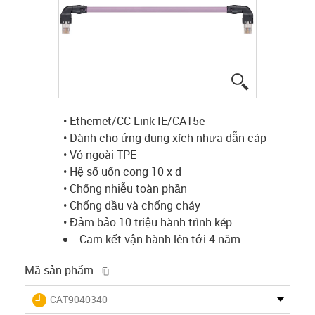
igus-icon-lup
• Ethernet/CC-Link IE/CAT5e
• Dành cho ứng dụng xích nhựa dẫn cáp
• Vỏ ngoài TPE
• Hệ số uốn cong 10 x d
• Chống nhiễu toàn phần
• Chống dầu và chống cháy
• Đảm bảo 10 triệu hành trình kép
Cam kết vận hành lên tới 4 năm
igus-icon-copy-clipboard
Mã sản phẩm.
igus-icon-lieferzeit
CAT9040340