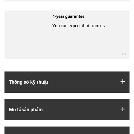
4-year guarantee
You can expect that from us.
igu
igus
Thông số kỹ thuật
igus
Mô tả­sản phẩm