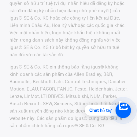
quyền sở hữu trí tuệ (ví dụ: nhãn hiệu đã đăng ký hoặc
các đơn đăng ký nhãn hiệu đang chờ phê duyệt) của
igus® SE & Co. KG hoặc các công ty liên kết tại Đức,
Liên minh Châu Âu, Hoa Kỳ và/hoặc các quốc gia khác.
Việc một nhãn hiệu, logo hoặc khẩu hiệu không xuất
hiện trong danh sách này không đồng nghĩa với việc
igus® SE & Co. KG từ bỏ bất kỳ quyền sở hữu trí tuệ
nào đối với các tài sản đó.
igus® SE & Co. KG xin thông báo rằng igus® không
kinh doanh các sản phẩm của Allen Bradley, B&R,
Baumüller, Beckhoff, Lahr, Control Techniques, Danaher
Motion, ELAU, FAGOR, FANUC, Festo, Heidenhain, Jetter,
Lenze, LinMot, LTi DRiVES, Mitsubishi, NUM, Parker,
Bosch Rexroth, SEW, Siemens, Stöber hoặc bất kỳ nhà
Chat hỗ trợ
sản xuất truyền động nào khác được đề cập trên
website này. Các sản phẩm do igus® cung cấp đều là
sản phẩm chính hãng của igus® SE & Co. KG.