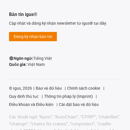
Bản tin igus®
Cập nhật và đăng ký nhận newsletter từ igus® tại đây.
Đăng ký nhận bản tin
Ngôn ngữ:
Tiếng Việt
Quốc gia:
Việt Nam
©
igus, 2026
Bảo vệ dữ liệu
Chính sách cookie
Quy định thủ tục
Thông tin pháp lý (Imprint)
Điều khoản và Điều kiện
Cài đặt bảo vệ dữ liệu
Các thuật ngữ “Apiro”, “AutoChain”, “CFRIP”, “chainflex”,
“chainge”, “chains for cranes”, “conprotect”, “cradle-