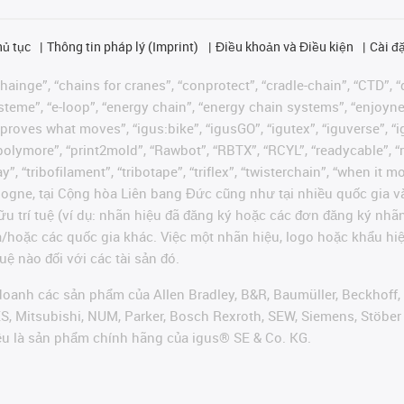
hủ tục
Thông tin pháp lý (Imprint)
Điều khoản và Điều kiện
Cài đặ
ainge”, “chains for cranes”, “conprotect”, “cradle-chain”, “CTD”, “d
teme”, “e-loop”, “energy chain”, “energy chain systems”, “enjoyneering
us improves what moves”, “igus:bike”, “igusGO”, “igutex”, “iguverse”,
“polymore”, “print2mold”, “Rawbot”, “RBTX”, “RCYL”, “readycable”, “
”, “tribofilament”, “tribotape”, “triflex”, “twisterchain”, “when it 
ogne, tại Cộng hòa Liên bang Đức cũng như tại nhiều quốc gia và
ữu trí tuệ (ví dụ: nhãn hiệu đã đăng ký hoặc các đơn đăng ký nh
và/hoặc các quốc gia khác. Việc một nhãn hiệu, logo hoặc khẩu 
uệ nào đối với các tài sản đó.
oanh các sản phẩm của Allen Bradley, B&R, Baumüller, Beckhoff,
VES, Mitsubishi, NUM, Parker, Bosch Rexroth, SEW, Siemens, Stöbe
ều là sản phẩm chính hãng của igus® SE & Co. KG.