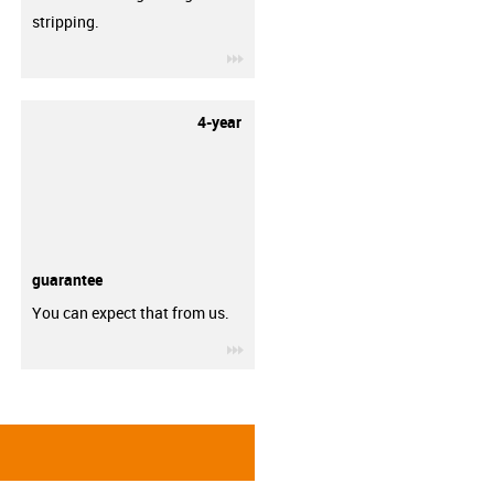
stripping.
igus-icon-3arrow
4-year
guarantee
You can expect that from us.
igus-icon-3arrow