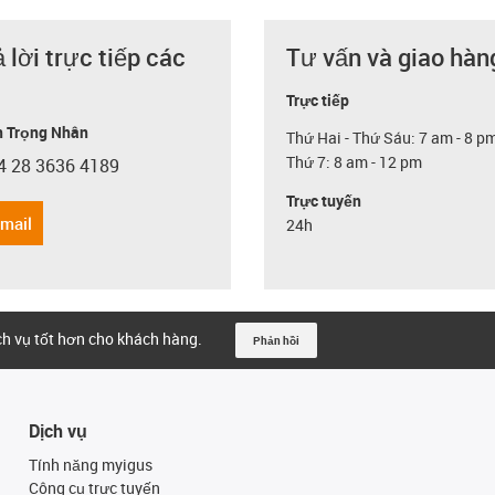
ả lời trực tiếp các
Tư vấn và giao hàn
Trực tiếp
 Trọng Nhân
Thứ Hai - Thứ Sáu: 7 am - 8 p
Thứ 7: 8 am - 12 pm
4 28 3636 4189
con-phone
Trực tuyến
email
24h
ịch vụ tốt hơn cho khách hàng.
Phản hồi
Dịch vụ
Tính năng myigus
Công cụ trực tuyến