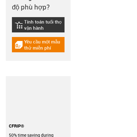
độ phù hợp?
Tính toán tuổi thọ
igus-icon-lebensdauerrechner
vận hành
Yêu cầu một mẫu
igus-icon-gratismuster
thử miễn phí
CFRIP®
50% time saving during