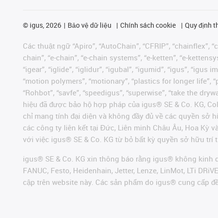
©
igus, 2026
Bảo vệ dữ liệu
Chính sách cookie
Quy định t
Các thuật ngữ “Apiro”, “AutoChain”, “CFRIP”, “chainflex”, “ch
chain”, “e-chain”, “e-chain systems”, “e-ketten”, “e-kettensys
“igear”, “iglide”, “iglidur”, “igubal”, “igumid”, “igus”, “ig
“motion polymers”, “motionary”, “plastics for longer life”, 
“Rohbot”, “savfe”, “speedigus”, “superwise”, “take the dryway
hiệu đã được bảo hộ hợp pháp của igus® SE & Co. KG, Col
chỉ mang tính đại diện và không đầy đủ về các quyền sở h
các công ty liên kết tại Đức, Liên minh Châu Âu, Hoa Kỳ 
với việc igus® SE & Co. KG từ bỏ bất kỳ quyền sở hữu trí t
igus® SE & Co. KG xin thông báo rằng igus® không kinh d
FANUC, Festo, Heidenhain, Jetter, Lenze, LinMot, LTi DRi
cập trên website này. Các sản phẩm do igus® cung cấp đ