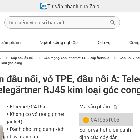
Tư vấn nhanh qua Zalo
n sản phẩm
Ngành công nghiệp
Dịch vụ
Công
igus-icon-arrow-right
igus-icon-arrow-right
igus-icon-arrow
p
Cáp có đầu nối
Cáp mạng, cáp Ethernet, FOC, cáp fieldbus
Cáp CAT7 hàn 
 loại góc cong
 đầu nối, vỏ TPE, đầu nối A: Tel
Telegärtner RJ45 kim loại góc con
igus-icon-
• Ethernet/CAT6a
Mã sản phẩm.
• Không có vỏ trong (inner
igus-icon-lieferzeit
CAT9551005
jacket)
• Dành cho ứng dụng xích
Số lõi và tiết diện danh
nhựa dẫn cáp
định của dây dẫn