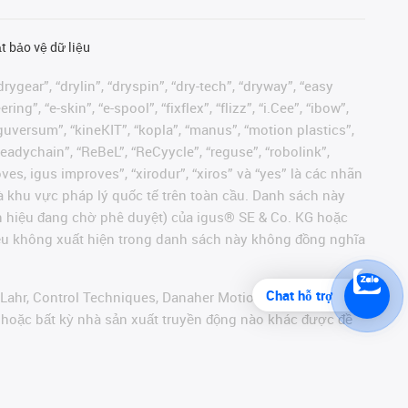
t bảo vệ dữ liệu
rygear”, “drylin”, “dryspin”, “dry-tech”, “dryway”, “easy
”, “e-skin”, “e-spool”, “fixflex”, “flizz”, “i.Cee”, “ibow”,
 “iguversum”, “kineKIT”, “kopla”, “manus”, “motion plastics”,
readychain”, “ReBeL”, “ReCyycle”, “reguse”, “robolink”,
moves, igus improves”, “xirodur”, “xiros” và “yes” là các nhãn
 khu vực pháp lý quốc tế trên toàn cầu. Danh sách này
ãn hiệu đang chờ phê duyệt) của igus® SE & Co. KG hoặc
hiệu không xuất hiện trong danh sách này không đồng nghĩa
Chat hỗ trợ
 Lahr, Control Techniques, Danaher Motion, ELAU, FAGOR,
r hoặc bất kỳ nhà sản xuất truyền động nào khác được đề