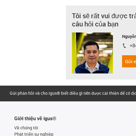
Tôi sẽ rất vui được tr
câu hỏi của bạn
Nguyễn
+8
igus-i
Gửi 
Gửi phản hồi và cho igus® biết điều gì nên được cải thiện để có d
Giới thiệu về igus®
Về chúng tôi
Phát triển sự nghiệp