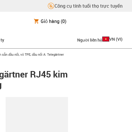
Công cụ tính tuổi thọ trực tuyến
Giỏ hàng
(0)
VN
(
VI
)
 ty
Người liên hệ
-right
sẵn đầu nối, vỏ TPE, đầu nối A: Telegärtner
egärtner RJ45 kim
g
copy-clipboard