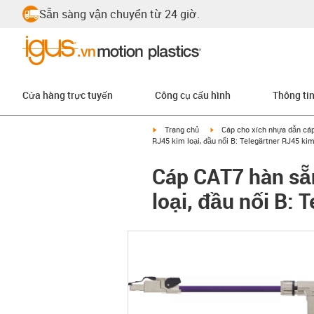
Sẵn sàng vận chuyển từ 24 giờ.
Cửa hàng trực tuyến
Công cụ cấu hình
Thông ti
igus-icon-arrow-right
igus-icon-arrow-right
Trang chủ
Cáp cho xích nhựa dẫn cá
RJ45 kim loại, đầu nối B: Telegärtner RJ45 kim
Cáp CAT7 hàn sẵn
loại, đầu nối B: 