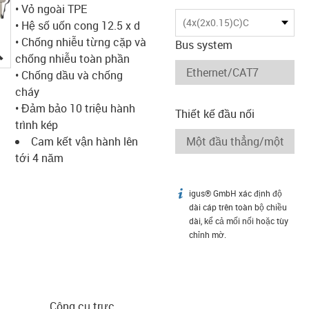
• Vỏ ngoài TPE
(4x(2x0.15)C)C
• Hệ số uốn cong 12.5 x d
• Chống nhiễu từng cặp và
Bus system
igus-icon-lupe
chống nhiễu toàn phần
• Chống dầu và chống
cháy
• Đảm bảo 10 triệu hành
Thiết kế đầu nối
trình kép
Cam kết vận hành lên
tới 4 năm
igus® GmbH xác định độ
igus-icon-info
dài cáp trên toàn bộ chiều
dài, kể cả mối nối hoặc tùy
chỉnh mờ.
Công cụ trực