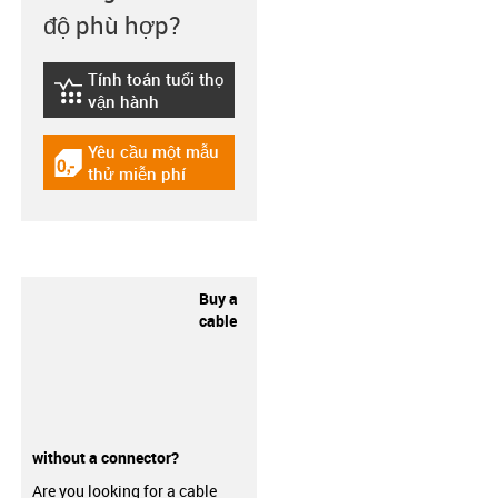
độ phù hợp?
Tính toán tuổi thọ
igus-icon-lebensdauerrechner
vận hành
Yêu cầu một mẫu
igus-icon-gratismuster
thử miễn phí
Buy a
cable
without a connector?
Are you looking for a cable