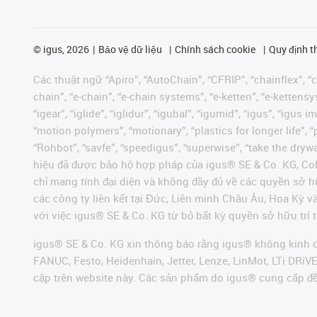
©
igus, 2026
Bảo vệ dữ liệu
Chính sách cookie
Quy định t
Các thuật ngữ “Apiro”, “AutoChain”, “CFRIP”, “chainflex”, “ch
chain”, “e-chain”, “e-chain systems”, “e-ketten”, “e-kettensys
“igear”, “iglide”, “iglidur”, “igubal”, “igumid”, “igus”, “ig
“motion polymers”, “motionary”, “plastics for longer life”, 
“Rohbot”, “savfe”, “speedigus”, “superwise”, “take the dryway
hiệu đã được bảo hộ hợp pháp của igus® SE & Co. KG, Col
chỉ mang tính đại diện và không đầy đủ về các quyền sở h
các công ty liên kết tại Đức, Liên minh Châu Âu, Hoa Kỳ 
với việc igus® SE & Co. KG từ bỏ bất kỳ quyền sở hữu trí t
igus® SE & Co. KG xin thông báo rằng igus® không kinh d
FANUC, Festo, Heidenhain, Jetter, Lenze, LinMot, LTi DRi
cập trên website này. Các sản phẩm do igus® cung cấp đ