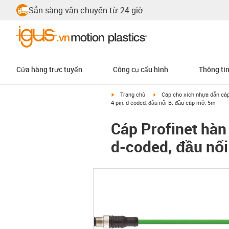
Sẵn sàng vận chuyển từ 24 giờ.
Cửa hàng trực tuyến
Công cụ cấu hình
Thông ti
igus-icon-arrow-right
igus-icon-arrow-right
Trang chủ
Cáp cho xích nhựa dẫn cá
4-pin, d-coded, đầu nối B: đầu cáp mở, 5m
Cáp Profinet hàn
d-coded, đầu nố