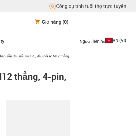
Công cụ tính tuổi thọ trực tuyến
Giỏ hàng
(0)
VN
(
VI
)
 ty
Người liên hệ
-right
hàn sẵn đầu nối, vỏ TPE, đầu nối A: M12 thẳng,
M12 thẳng, 4-pin,
copy-clipboard