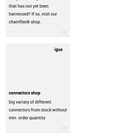
that has not yet been
harnessed? If so, visit our
chainflex® shop.
igus-icon-3arrow
igus
connectors shop
big variaty of different
connectors from stock without
min. order quantity
igus-icon-3arrow