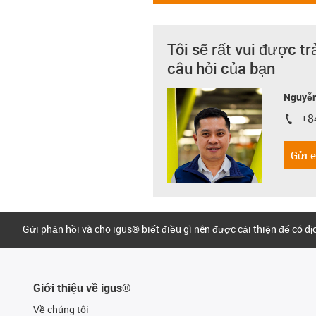
Tôi sẽ rất vui được tr
câu hỏi của bạn
Nguyễn
+8
igus-i
Gửi 
Gửi phản hồi và cho igus® biết điều gì nên được cải thiện để có d
Giới thiệu về igus®
Về chúng tôi