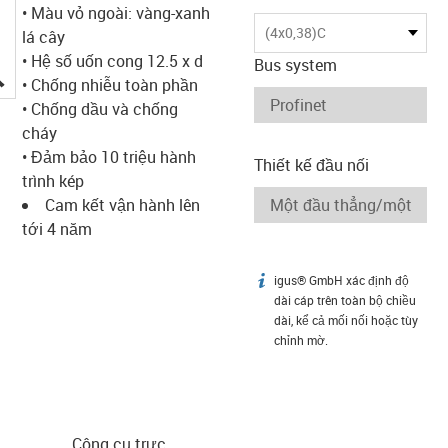
• Màu vỏ ngoài: vàng-xanh
(4x0,38)C
lá cây
• Hệ số uốn cong 12.5 x d
Bus system
igus-icon-lupe
• Chống nhiễu toàn phần
• Chống dầu và chống
cháy
• Đảm bảo 10 triệu hành
Thiết kế đầu nối
trình kép
Cam kết vận hành lên
tới 4 năm
igus® GmbH xác định độ
igus-icon-info
dài cáp trên toàn bộ chiều
dài, kể cả mối nối hoặc tùy
chỉnh mờ.
Công cụ trực