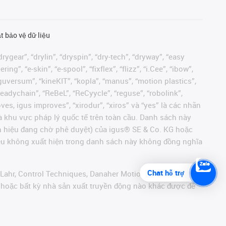
t bảo vệ dữ liệu
rygear”, “drylin”, “dryspin”, “dry-tech”, “dryway”, “easy
”, “e-skin”, “e-spool”, “fixflex”, “flizz”, “i.Cee”, “ibow”,
 “iguversum”, “kineKIT”, “kopla”, “manus”, “motion plastics”,
readychain”, “ReBeL”, “ReCyycle”, “reguse”, “robolink”,
moves, igus improves”, “xirodur”, “xiros” và “yes” là các nhãn
 khu vực pháp lý quốc tế trên toàn cầu. Danh sách này
ãn hiệu đang chờ phê duyệt) của igus® SE & Co. KG hoặc
hiệu không xuất hiện trong danh sách này không đồng nghĩa
Chat hỗ trợ
 Lahr, Control Techniques, Danaher Motion, ELAU, FAGOR,
r hoặc bất kỳ nhà sản xuất truyền động nào khác được đề