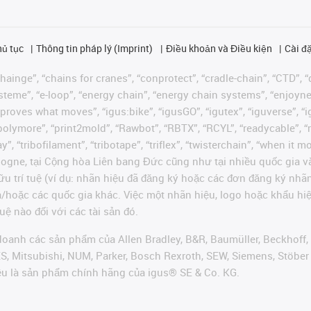
hủ tục
Thông tin pháp lý (Imprint)
Điều khoản và Điều kiện
Cài đặ
ainge”, “chains for cranes”, “conprotect”, “cradle-chain”, “CTD”, “d
teme”, “e-loop”, “energy chain”, “energy chain systems”, “enjoyneering
us improves what moves”, “igus:bike”, “igusGO”, “igutex”, “iguverse”,
“polymore”, “print2mold”, “Rawbot”, “RBTX”, “RCYL”, “readycable”, “
”, “tribofilament”, “tribotape”, “triflex”, “twisterchain”, “when it 
ogne, tại Cộng hòa Liên bang Đức cũng như tại nhiều quốc gia và
ữu trí tuệ (ví dụ: nhãn hiệu đã đăng ký hoặc các đơn đăng ký nh
và/hoặc các quốc gia khác. Việc một nhãn hiệu, logo hoặc khẩu 
uệ nào đối với các tài sản đó.
oanh các sản phẩm của Allen Bradley, B&R, Baumüller, Beckhoff,
VES, Mitsubishi, NUM, Parker, Bosch Rexroth, SEW, Siemens, Stöbe
ều là sản phẩm chính hãng của igus® SE & Co. KG.