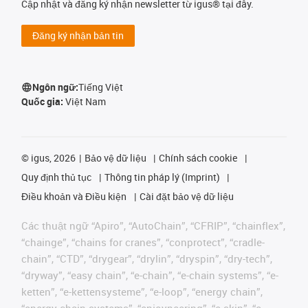
Cập nhật và đăng ký nhận newsletter từ igus® tại đây.
Đăng ký nhận bản tin
Ngôn ngữ:
Tiếng Việt
Quốc gia:
Việt Nam
©
igus, 2026
Bảo vệ dữ liệu
Chính sách cookie
Quy định thủ tục
Thông tin pháp lý (Imprint)
Điều khoản và Điều kiện
Cài đặt bảo vệ dữ liệu
Các thuật ngữ “Apiro”, “AutoChain”, “CFRIP”, “chainflex”,
“chainge”, “chains for cranes”, “conprotect”, “cradle-
chain”, “CTD”, “drygear”, “drylin”, “dryspin”, “dry-tech”,
“dryway”, “easy chain”, “e-chain”, “e-chain systems”, “e-
ketten”, “e-kettensysteme”, “e-loop”, “energy chain”,