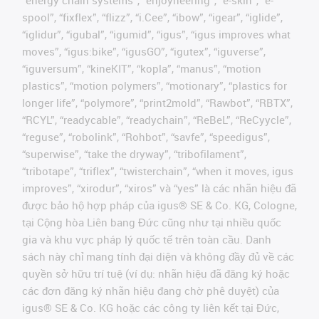
“energy chain systems”, “enjoyneering”, “e-skin”, “e-
spool”, “fixflex”, “flizz”, “i.Cee”, “ibow”, “igear”, “iglide”,
“iglidur”, “igubal”, “igumid”, “igus”, “igus improves what
moves”, “igus:bike”, “igusGO”, “igutex”, “iguverse”,
“iguversum”, “kineKIT”, “kopla”, “manus”, “motion
plastics”, “motion polymers”, “motionary”, “plastics for
longer life”, “polymore”, “print2mold”, “Rawbot”, “RBTX”,
“RCYL”, “readycable”, “readychain”, “ReBeL”, “ReCyycle”,
“reguse”, “robolink”, “Rohbot”, “savfe”, “speedigus”,
“superwise”, “take the dryway”, “tribofilament”,
“tribotape”, “triflex”, “twisterchain”, “when it moves, igus
improves”, “xirodur”, “xiros” và “yes” là các nhãn hiệu đã
được bảo hộ hợp pháp của igus® SE & Co. KG, Cologne,
tại Cộng hòa Liên bang Đức cũng như tại nhiều quốc
gia và khu vực pháp lý quốc tế trên toàn cầu. Danh
sách này chỉ mang tính đại diện và không đầy đủ về các
quyền sở hữu trí tuệ (ví dụ: nhãn hiệu đã đăng ký hoặc
các đơn đăng ký nhãn hiệu đang chờ phê duyệt) của
igus® SE & Co. KG hoặc các công ty liên kết tại Đức,