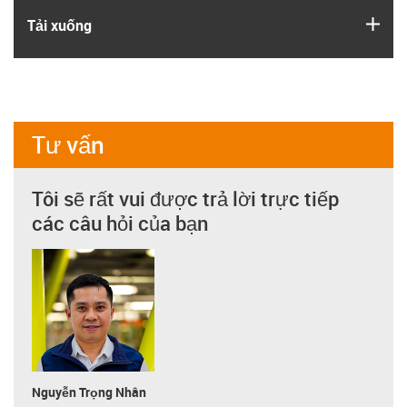
igus
Tải xuống
Tư vấn
Tôi sẽ rất vui được trả lời trực tiếp
các câu hỏi của bạn
Nguyễn Trọng Nhân