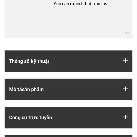
You can expect that from us.
igu
igus
Thông số kỹ thuật
igus
Mô tả­sản phẩm
igus
Công cụ trực tuyến