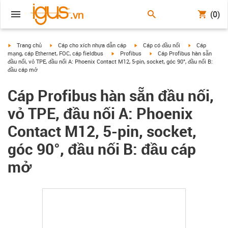
(0)
igus-icon-arrow-right
igus-icon-arrow-right
igus-icon-arrow-right
igus-icon-arrow
Trang chủ
Cáp cho xích nhựa dẫn cáp
Cáp có đầu nối
Cáp
igus-icon-arrow-right
igus-icon-arrow-right
mạng, cáp Ethernet, FOC, cáp fieldbus
Profibus
Cáp Profibus hàn sẵn
đầu nối, vỏ TPE, đầu nối A: Phoenix Contact M12, 5-pin, socket, góc 90°, đầu nối B:
đầu cáp mở
Cáp Profibus hàn sẵn đầu nối,
vỏ TPE, đầu nối A: Phoenix
Contact M12, 5-pin, socket,
góc 90°, đầu nối B: đầu cáp
mở