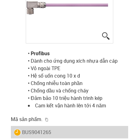
igus-icon-lup
•
Profibus
• Dành cho ứng dụng xích nhựa dẫn cáp
• Vỏ ngoài TPE
• Hệ số uốn cong 10 x d
• Chống nhiễu toàn phần
• Chống dầu và chống cháy
• Đảm bảo 10 triệu hành trình kép
Cam kết vận hành lên tới 4 năm
igus-icon-copy-clipboard
Mã sản phẩm.
igus-icon-lieferzeit
BUS9041265