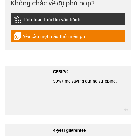
Không chắc về độ phù hợp?
Tính toán tuổi thọ vận hành
igus-icon-lebensdauerrechner
Yêu cầu một mẫu thử miễn phí
igus-icon-gratismuster
CFRIP®
50% time saving during stripping.
igu
4-year guarantee