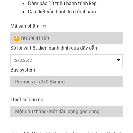
Đảm bảo 10 triệu hành trình kép
Cam kết vận hành lên tới 4 năm
igus-icon-copy-clipboard
Mã sản phẩm.
igus-icon-lieferzeit
BUS9041159
Số lõi và tiết diện danh định của dây dẫn
(2x0.25)C
Bus system
Thiết kế đầu nối