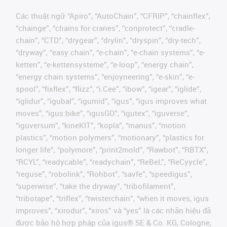
Các thuật ngữ “Apiro”, “AutoChain”, “CFRIP”, “chainflex”,
“chainge”, “chains for cranes”, “conprotect”, “cradle-
chain”, “CTD”, “drygear”, “drylin”, “dryspin”, “dry-tech”,
“dryway”, “easy chain”, “e-chain”, “e-chain systems”, “e-
ketten”, “e-kettensysteme”, “e-loop”, “energy chain”,
“energy chain systems”, “enjoyneering”, “e-skin”, “e-
spool”, “fixflex”, “flizz”, “i.Cee”, “ibow”, “igear”, “iglide”,
“iglidur”, “igubal”, “igumid”, “igus”, “igus improves what
moves”, “igus:bike”, “igusGO”, “igutex”, “iguverse”,
“iguversum”, “kineKIT”, “kopla”, “manus”, “motion
plastics”, “motion polymers”, “motionary”, “plastics for
longer life”, “polymore”, “print2mold”, “Rawbot”, “RBTX”,
“RCYL”, “readycable”, “readychain”, “ReBeL”, “ReCyycle”,
“reguse”, “robolink”, “Rohbot”, “savfe”, “speedigus”,
“superwise”, “take the dryway”, “tribofilament”,
“tribotape”, “triflex”, “twisterchain”, “when it moves, igus
improves”, “xirodur”, “xiros” và “yes” là các nhãn hiệu đã
được bảo hộ hợp pháp của igus® SE & Co. KG, Cologne,