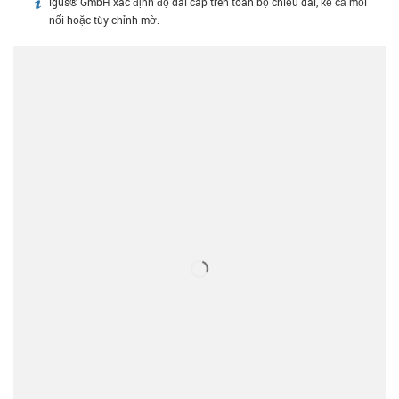
igus® GmbH xác định độ dài cáp trên toàn bộ chiều dài, kể cả mối
igus-icon-info
nối hoặc tùy chỉnh mờ.