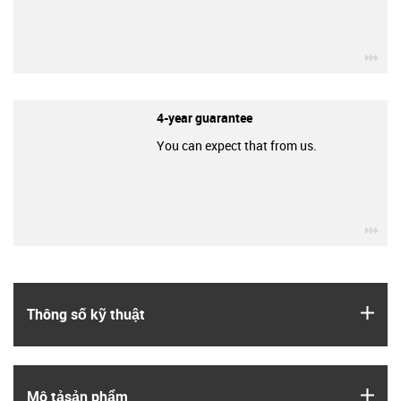
igu
4-year guarantee
You can expect that from us.
igu
igus
Thông số kỹ thuật
igus
Mô tả­sản phẩm