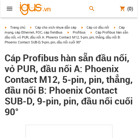
(0)
igus-icon-arrow-right
igus-icon-arrow-right
igus-icon-arrow-right
igus-icon-arrow
Trang chủ
Cáp cho xích nhựa dẫn cáp
Cáp có đầu nối
Cáp
igus-icon-arrow-right
igus-icon-arrow-right
mạng, cáp Ethernet, FOC, cáp fieldbus
Profibus
Cáp Profibus hàn sẵn
đầu nối, vỏ PUR, đầu nối A: Phoenix Contact M12, 5-pin, pin, thẳng, đầu nối B:
Phoenix Contact SUB-D, 9-pin, pin, đầu nối cuối 90°
Cáp Profibus hàn sẵn đầu nối,
vỏ PUR, đầu nối A: Phoenix
Contact M12, 5-pin, pin, thẳng,
đầu nối B: Phoenix Contact
SUB-D, 9-pin, pin, đầu nối cuối
90°