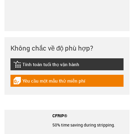
Không chắc về độ phù hợp?
Tính toán tuổi thọ vận hành
igus-icon-lebensdauerrechner
Yêu cầu một mẫu thử miễn phí
igus-icon-gratismuster
CFRIP®
50% time saving during stripping.