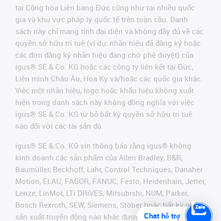
tại Cộng hòa Liên bang Đức cũng như tại nhiều quốc
gia và khu vực pháp lý quốc tế trên toàn cầu. Danh
sách này chỉ mang tính đại diện và không đầy đủ về các
quyền sở hữu trí tuệ (ví dụ: nhãn hiệu đã đăng ký hoặc
các đơn đăng ký nhãn hiệu đang chờ phê duyệt) của
igus® SE & Co. KG hoặc các công ty liên kết tại Đức,
Liên minh Châu Âu, Hoa Kỳ và/hoặc các quốc gia khác.
Việc một nhãn hiệu, logo hoặc khẩu hiệu không xuất
hiện trong danh sách này không đồng nghĩa với việc
igus® SE & Co. KG từ bỏ bất kỳ quyền sở hữu trí tuệ
nào đối với các tài sản đó.
igus® SE & Co. KG xin thông báo rằng igus® không
kinh doanh các sản phẩm của Allen Bradley, B&R,
Baumüller, Beckhoff, Lahr, Control Techniques, Danaher
Motion, ELAU, FAGOR, FANUC, Festo, Heidenhain, Jetter,
Lenze, LinMot, LTi DRiVES, Mitsubishi, NUM, Parker,
Bosch Rexroth, SEW, Siemens, Stöber hoặc bất kỳ nhà
Chat hỗ trợ
sản xuất truyền động nào khác được đề cập trên