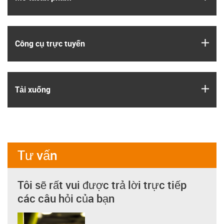
igus
Công cụ trực tuyến
igus
Tải xuống
Tư vấn
Tôi sẽ rất vui được trả lời trực tiếp
các câu hỏi của bạn