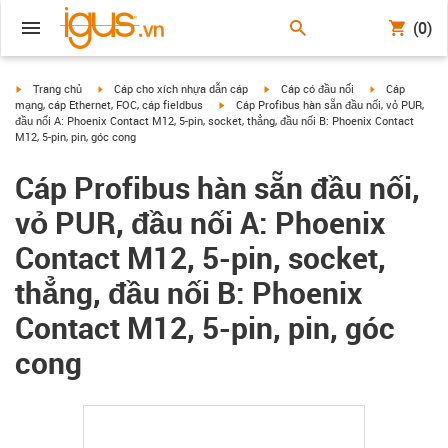
(0)
igus-icon-arrow-right
igus-icon-arrow-right
igus-icon-arrow-right
igus-icon-arrow
Trang chủ
Cáp cho xích nhựa dẫn cáp
Cáp có đầu nối
Cáp
igus-icon-arrow-right
mạng, cáp Ethernet, FOC, cáp fieldbus
Cáp Profibus hàn sẵn đầu nối, vỏ PUR,
đầu nối A: Phoenix Contact M12, 5-pin, socket, thẳng, đầu nối B: Phoenix Contact
M12, 5-pin, pin, góc cong
Cáp Profibus hàn sẵn đầu nối,
vỏ PUR, đầu nối A: Phoenix
Contact M12, 5-pin, socket,
thẳng, đầu nối B: Phoenix
Contact M12, 5-pin, pin, góc
cong