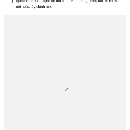
igus® GmbH xác định độ dài cáp trên toàn bộ chiều dài, kể cả mối
igus-icon-info
nối hoặc tùy chỉnh mờ.