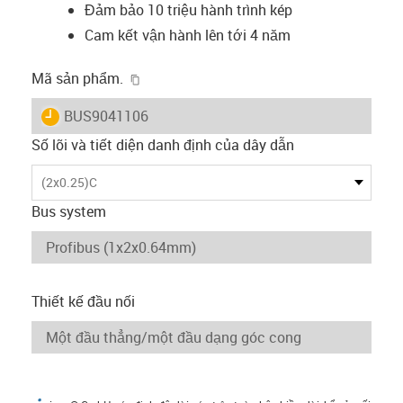
Đảm bảo 10 triệu hành trình kép
Cam kết vận hành lên tới 4 năm
igus-icon-copy-clipboard
Mã sản phẩm.
igus-icon-lieferzeit
BUS9041106
Số lõi và tiết diện danh định của dây dẫn
(2x0.25)C
Bus system
Thiết kế đầu nối