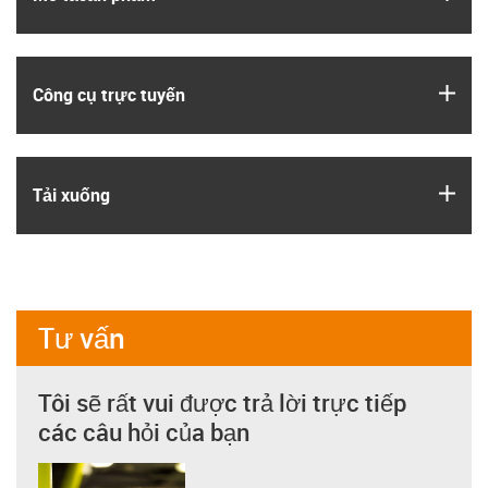
igus
Công cụ trực tuyến
igus
Tải xuống
Tư vấn
Tôi sẽ rất vui được trả lời trực tiếp
các câu hỏi của bạn