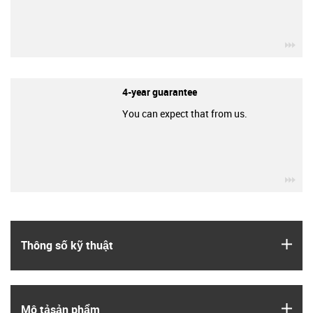
igu
4-year guarantee
You can expect that from us.
igu
igus
Thông số kỹ thuật
igus
Mô tả­sản phẩm