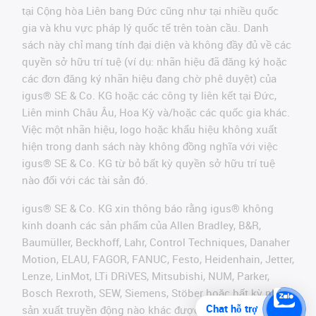
tại Cộng hòa Liên bang Đức cũng như tại nhiều quốc
gia và khu vực pháp lý quốc tế trên toàn cầu. Danh
sách này chỉ mang tính đại diện và không đầy đủ về các
quyền sở hữu trí tuệ (ví dụ: nhãn hiệu đã đăng ký hoặc
các đơn đăng ký nhãn hiệu đang chờ phê duyệt) của
igus® SE & Co. KG hoặc các công ty liên kết tại Đức,
Liên minh Châu Âu, Hoa Kỳ và/hoặc các quốc gia khác.
Việc một nhãn hiệu, logo hoặc khẩu hiệu không xuất
hiện trong danh sách này không đồng nghĩa với việc
igus® SE & Co. KG từ bỏ bất kỳ quyền sở hữu trí tuệ
nào đối với các tài sản đó.
igus® SE & Co. KG xin thông báo rằng igus® không
kinh doanh các sản phẩm của Allen Bradley, B&R,
Baumüller, Beckhoff, Lahr, Control Techniques, Danaher
Motion, ELAU, FAGOR, FANUC, Festo, Heidenhain, Jetter,
Lenze, LinMot, LTi DRiVES, Mitsubishi, NUM, Parker,
Bosch Rexroth, SEW, Siemens, Stöber hoặc bất kỳ nhà
Chat hỗ trợ
sản xuất truyền động nào khác được đề cập trên