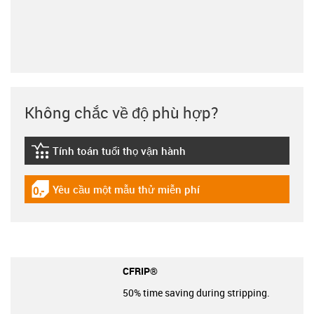
Không chắc về độ phù hợp?
Tính toán tuổi thọ vận hành
igus-icon-lebensdauerrechner
Yêu cầu một mẫu thử miễn phí
igus-icon-gratismuster
CFRIP®
50% time saving during stripping.