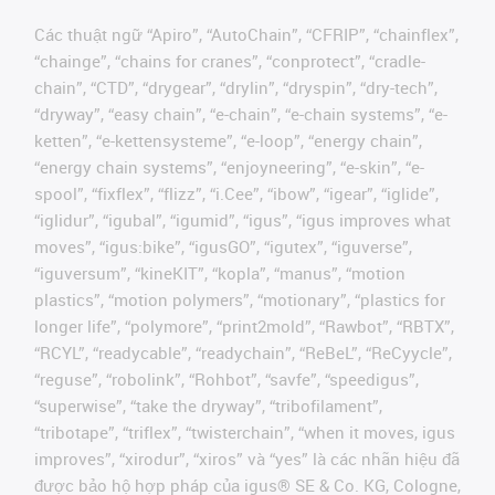
Các thuật ngữ “Apiro”, “AutoChain”, “CFRIP”, “chainflex”,
“chainge”, “chains for cranes”, “conprotect”, “cradle-
chain”, “CTD”, “drygear”, “drylin”, “dryspin”, “dry-tech”,
“dryway”, “easy chain”, “e-chain”, “e-chain systems”, “e-
ketten”, “e-kettensysteme”, “e-loop”, “energy chain”,
“energy chain systems”, “enjoyneering”, “e-skin”, “e-
spool”, “fixflex”, “flizz”, “i.Cee”, “ibow”, “igear”, “iglide”,
“iglidur”, “igubal”, “igumid”, “igus”, “igus improves what
moves”, “igus:bike”, “igusGO”, “igutex”, “iguverse”,
“iguversum”, “kineKIT”, “kopla”, “manus”, “motion
plastics”, “motion polymers”, “motionary”, “plastics for
longer life”, “polymore”, “print2mold”, “Rawbot”, “RBTX”,
“RCYL”, “readycable”, “readychain”, “ReBeL”, “ReCyycle”,
“reguse”, “robolink”, “Rohbot”, “savfe”, “speedigus”,
“superwise”, “take the dryway”, “tribofilament”,
“tribotape”, “triflex”, “twisterchain”, “when it moves, igus
improves”, “xirodur”, “xiros” và “yes” là các nhãn hiệu đã
được bảo hộ hợp pháp của igus® SE & Co. KG, Cologne,