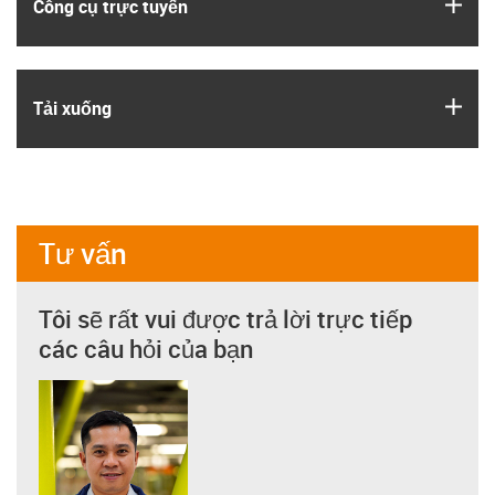
igus
Công cụ trực tuyến
igus
Tải xuống
Tư vấn
Tôi sẽ rất vui được trả lời trực tiếp
các câu hỏi của bạn