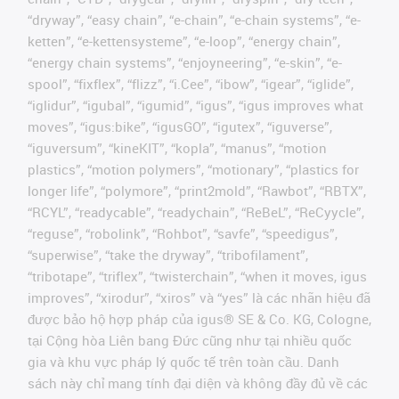
“dryway”, “easy chain”, “e-chain”, “e-chain systems”, “e-
ketten”, “e-kettensysteme”, “e-loop”, “energy chain”,
“energy chain systems”, “enjoyneering”, “e-skin”, “e-
spool”, “fixflex”, “flizz”, “i.Cee”, “ibow”, “igear”, “iglide”,
“iglidur”, “igubal”, “igumid”, “igus”, “igus improves what
moves”, “igus:bike”, “igusGO”, “igutex”, “iguverse”,
“iguversum”, “kineKIT”, “kopla”, “manus”, “motion
plastics”, “motion polymers”, “motionary”, “plastics for
longer life”, “polymore”, “print2mold”, “Rawbot”, “RBTX”,
“RCYL”, “readycable”, “readychain”, “ReBeL”, “ReCyycle”,
“reguse”, “robolink”, “Rohbot”, “savfe”, “speedigus”,
“superwise”, “take the dryway”, “tribofilament”,
“tribotape”, “triflex”, “twisterchain”, “when it moves, igus
improves”, “xirodur”, “xiros” và “yes” là các nhãn hiệu đã
được bảo hộ hợp pháp của igus® SE & Co. KG, Cologne,
tại Cộng hòa Liên bang Đức cũng như tại nhiều quốc
gia và khu vực pháp lý quốc tế trên toàn cầu. Danh
sách này chỉ mang tính đại diện và không đầy đủ về các