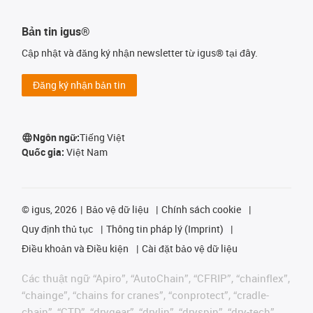
Bản tin igus®
Cập nhật và đăng ký nhận newsletter từ igus® tại đây.
Đăng ký nhận bản tin
Ngôn ngữ:
Tiếng Việt
Quốc gia:
Việt Nam
©
igus, 2026
Bảo vệ dữ liệu
Chính sách cookie
Quy định thủ tục
Thông tin pháp lý (Imprint)
Điều khoản và Điều kiện
Cài đặt bảo vệ dữ liệu
Các thuật ngữ “Apiro”, “AutoChain”, “CFRIP”, “chainflex”,
“chainge”, “chains for cranes”, “conprotect”, “cradle-
chain”, “CTD”, “drygear”, “drylin”, “dryspin”, “dry-tech”,