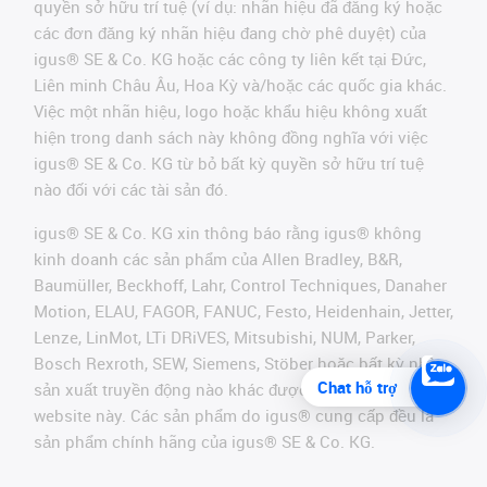
quyền sở hữu trí tuệ (ví dụ: nhãn hiệu đã đăng ký hoặc
các đơn đăng ký nhãn hiệu đang chờ phê duyệt) của
igus® SE & Co. KG hoặc các công ty liên kết tại Đức,
Liên minh Châu Âu, Hoa Kỳ và/hoặc các quốc gia khác.
Việc một nhãn hiệu, logo hoặc khẩu hiệu không xuất
hiện trong danh sách này không đồng nghĩa với việc
igus® SE & Co. KG từ bỏ bất kỳ quyền sở hữu trí tuệ
nào đối với các tài sản đó.
igus® SE & Co. KG xin thông báo rằng igus® không
kinh doanh các sản phẩm của Allen Bradley, B&R,
Baumüller, Beckhoff, Lahr, Control Techniques, Danaher
Motion, ELAU, FAGOR, FANUC, Festo, Heidenhain, Jetter,
Lenze, LinMot, LTi DRiVES, Mitsubishi, NUM, Parker,
Bosch Rexroth, SEW, Siemens, Stöber hoặc bất kỳ nhà
Chat hỗ trợ
sản xuất truyền động nào khác được đề cập trên
website này. Các sản phẩm do igus® cung cấp đều là
sản phẩm chính hãng của igus® SE & Co. KG.