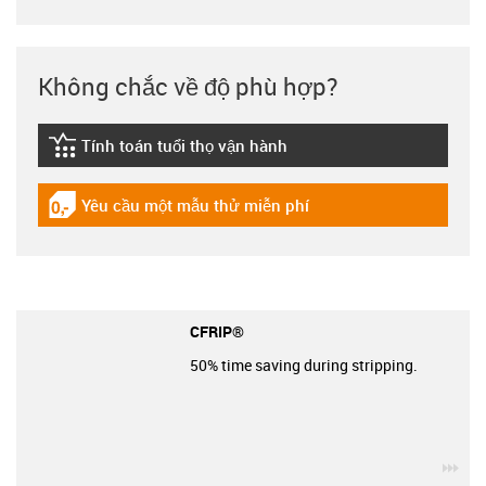
Không chắc về độ phù hợp?
Tính toán tuổi thọ vận hành
igus-icon-lebensdauerrechner
Yêu cầu một mẫu thử miễn phí
igus-icon-gratismuster
CFRIP®
50% time saving during stripping.
igu