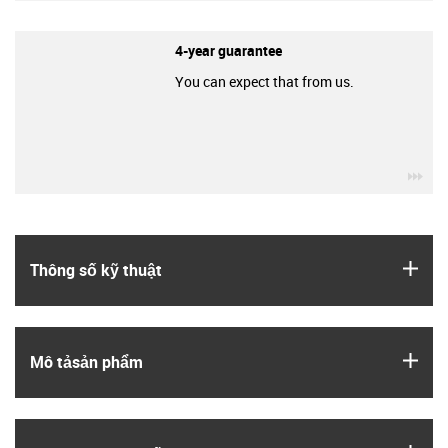
4-year guarantee
You can expect that from us.
igu
igus
Thông số kỹ thuật
igus
Mô tả­sản phẩm