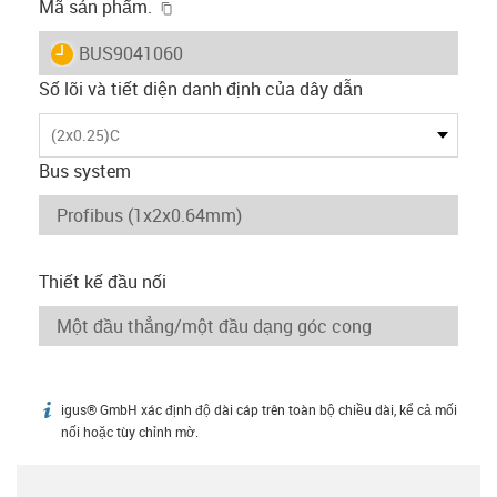
igus-icon-copy-clipboard
Mã sản phẩm.
igus-icon-lieferzeit
BUS9041060
Số lõi và tiết diện danh định của dây dẫn
(2x0.25)C
Bus system
Thiết kế đầu nối
igus® GmbH xác định độ dài cáp trên toàn bộ chiều dài, kể cả mối
igus-icon-info
nối hoặc tùy chỉnh mờ.