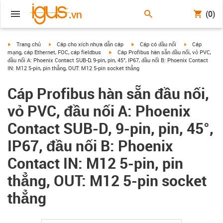
(0)
igus-icon-arrow-right
igus-icon-arrow-right
igus-icon-arrow-right
igus-icon-arrow
Trang chủ
Cáp cho xích nhựa dẫn cáp
Cáp có đầu nối
Cáp
igus-icon-arrow-right
mạng, cáp Ethernet, FOC, cáp fieldbus
Cáp Profibus hàn sẵn đầu nối, vỏ PVC,
đầu nối A: Phoenix Contact SUB-D, 9-pin, pin, 45°, IP67, đầu nối B: Phoenix Contact
IN: M12 5-pin, pin thẳng, OUT: M12 5-pin socket thẳng
Cáp Profibus hàn sẵn đầu nối,
vỏ PVC, đầu nối A: Phoenix
Contact SUB-D, 9-pin, pin, 45°,
IP67, đầu nối B: Phoenix
Contact IN: M12 5-pin, pin
thẳng, OUT: M12 5-pin socket
thẳng