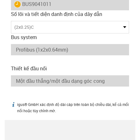
igus-icon-lieferzeit
BUS9041011
Số lõi và tiết diện danh định của dây dẫn
(2x0.25)C
Bus system
Thiết kế đầu nối
igus® GmbH xác định độ dài cáp trên toàn bộ chiều dài, kể cả mối
igus-icon-info
nối hoặc tùy chỉnh mờ.