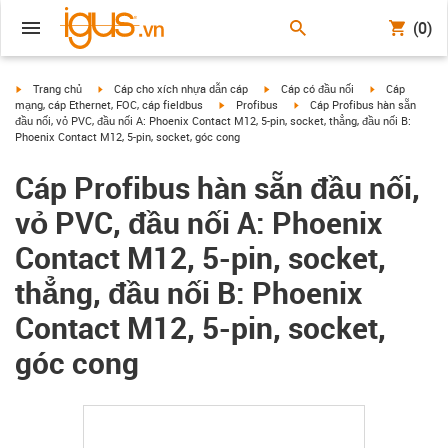
(0)
igus-icon-arrow-right
igus-icon-arrow-right
igus-icon-arrow-right
igus-icon-arrow
Trang chủ
Cáp cho xích nhựa dẫn cáp
Cáp có đầu nối
Cáp
igus-icon-arrow-right
igus-icon-arrow-right
mạng, cáp Ethernet, FOC, cáp fieldbus
Profibus
Cáp Profibus hàn sẵn
đầu nối, vỏ PVC, đầu nối A: Phoenix Contact M12, 5-pin, socket, thẳng, đầu nối B:
Phoenix Contact M12, 5-pin, socket, góc cong
Cáp Profibus hàn sẵn đầu nối,
vỏ PVC, đầu nối A: Phoenix
Contact M12, 5-pin, socket,
thẳng, đầu nối B: Phoenix
Contact M12, 5-pin, socket,
góc cong