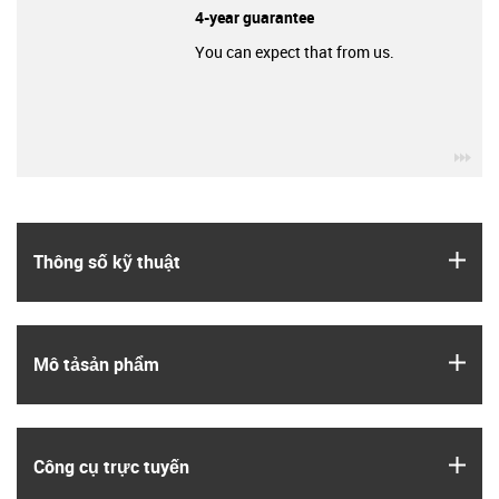
4-year guarantee
You can expect that from us.
igu
igus
Thông số kỹ thuật
igus
Mô tả­sản phẩm
igus
Công cụ trực tuyến