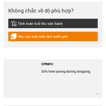
Không chắc về độ phù hợp?
Tính toán tuổi thọ vận hành
igus-icon-lebensdauerrechner
Yêu cầu một mẫu thử miễn phí
igus-icon-gratismuster
CFRIP®
50% time saving during stripping.
igu