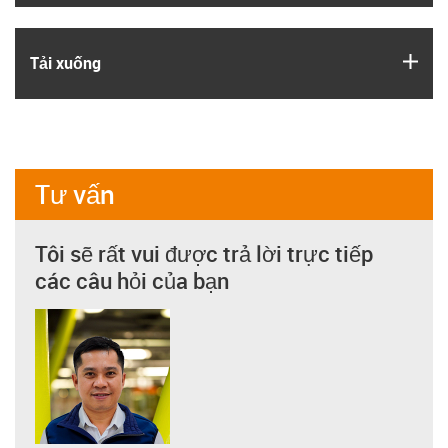
igus
Tải xuống
Tư vấn
Tôi sẽ rất vui được trả lời trực tiếp
các câu hỏi của bạn