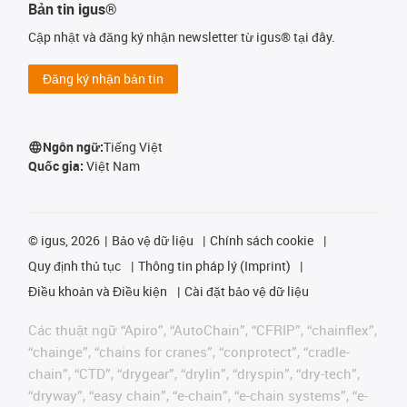
Bản tin igus®
Cập nhật và đăng ký nhận newsletter từ igus® tại đây.
Đăng ký nhận bản tin
Ngôn ngữ:
Tiếng Việt
Quốc gia:
Việt Nam
©
igus, 2026
Bảo vệ dữ liệu
Chính sách cookie
Quy định thủ tục
Thông tin pháp lý (Imprint)
Điều khoản và Điều kiện
Cài đặt bảo vệ dữ liệu
Các thuật ngữ “Apiro”, “AutoChain”, “CFRIP”, “chainflex”,
“chainge”, “chains for cranes”, “conprotect”, “cradle-
chain”, “CTD”, “drygear”, “drylin”, “dryspin”, “dry-tech”,
“dryway”, “easy chain”, “e-chain”, “e-chain systems”, “e-