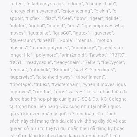
ketten”, “e-kettensysteme”, “e-loop”, “energy chain”,
“energy chain systems”, “enjoyneering”, “e-skin”, “e-
spool”, “fixflex”, “flizz”, “i.Cee”, “ibow”, “igear”, “iglide”,
“iglidur”, “igubal”, “igumid”, “igus”, “igus improves what
moves”, “igus:bike”, “igusGO”, “igutex”, “iguverse”,
“iguversum”, “kineKIT”, “kopla”, “manus”, “motion
plastics”, “motion polymers”, “motionary”, “plastics for
longer life”, “polymore”, “print2mold”, “Rawbot”, “RBTX”,
“RCYL”, “readycable”, “readychain”, “ReBeL”, “ReCyycle”,
“reguse”, “robolink”, “Rohbot”, “savfe”, “speedigus”,
“superwise”, “take the dryway”, “tribofilament”,
“tribotape”, “triflex”, “twisterchain”, “when it moves, igus
improves”, “xirodur”, “xiros” và “yes” là các nhãn hiệu đã
được bảo hộ hợp pháp của igus® SE & Co. KG, Cologne,
tại Cộng hòa Liên bang Đức cũng như tại nhiều quốc
gia và khu vực pháp lý quốc tế trên toàn cầu. Danh
sách này chỉ mang tính đại diện và không đầy đủ về các
quyền sở hữu trí tuệ (ví dụ: nhãn hiệu đã đăng ký hoặc
các đơn đăng ký nhãn hiệu đang chờ phê duyệt) của